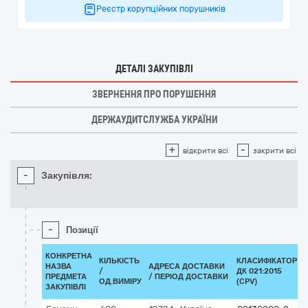
Реєстр корупційних порушників
ДЕТАЛІ ЗАКУПІВЛІ
ЗВЕРНЕННЯ ПРО ПОРУШЕННЯ
ДЕРЖАУДИТСЛУЖБА УКРАЇНИ
+
-
відкрити всі
закрити всі
-
Закупівля:
-
Позиції
КОНКРЕТНА
КІЛЬКІСТЬ
КЛАСИФІКАТОР
НАЗВА
АДРЕСА ДОСТАВКИ
/
ДК 021:2015
ПРЕДМЕТА
/ ПЕРІОД ДОСТАВКИ
ОД.ВИМІРУ
(CPV)
ЗАКУПІВЛІ