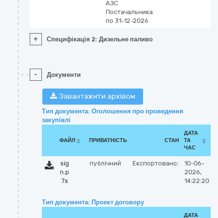
АЗС
Постачальника
по 31-12-2026
+
Специфікація 2: Дизельне паливо
-
Документи
Завантажити архівом
Тип документа: Оголошення про проведення
закупівлі
ДАТА
ФАЙЛ
ПРИВАТНІСТЬ
СТАН
ТА
ЧАС
sig
публічний
Експортовано:
10-06-
n.p
2026,
7s
14:22:20
Тип документа: Проект договору
ДАТА