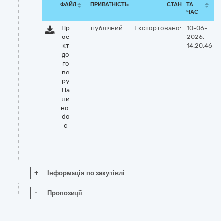
ФАЙЛ
ПРИВАТНІСТЬ
СТАН
ТА
ЧАС
Пр
публічний
Експортовано:
10-06-
ое
2026,
кт
14:20:46
до
го
во
ру
Па
ли
во.
do
c
+
Інформація по закупівлі
-
Пропозиції