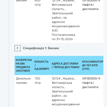
Бензин
600
12724
,
Україна
,
09130000-9
літр
Житомирська
Нафта і
область
,
дистиляти
Звягельський
район
,
за
адресою
місцезнаходження
АЗС
Постачальника
по 31-12-2026
+
Специфікація 1: Бензин
КОНКРЕТНА
КІЛЬКІСТЬ
КЛАСИФІКАТОР
НАЗВА
АДРЕСА ДОСТАВКИ
/
ДК 021:2015
ПРЕДМЕТА
/ ПЕРІОД ДОСТАВКИ
ОД.ВИМІРУ
(CPV)
ЗАКУПІВЛІ
Дизельне
700
12724
,
Україна
,
09130000-9
паливо
літр
Житомирська
Нафта і
область
,
дистиляти
Звягельський
район
,
за
адресою
місцезнаходження