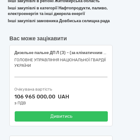
Інші закупівлі в регіоні Житомирська область
Інші закупівлі в категорії Нафтопродукти, паливо,
електроенергія та інші джерела енергії
Інші закупівлі замовника Довбиська селищна рада
Вас може зацікавити
Дизельне пальне ДП Л (З) – (за кліматичним використанням по сезону) Євро 5 - В0 в талонах
ГОЛОВНЕ УПРАВЛІННЯ НАЦІОНАЛЬНОЇ ГВАРДІЇ
УКРАЇНИ
Очікувана вартість
106 965 000,00 UAH
з ПДВ
Дивитись