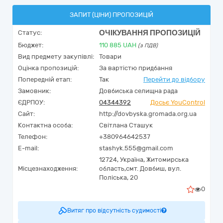
ЗАПИТ (ЦІНИ) ПРОПОЗИЦІЙ
ОЧІКУВАННЯ ПРОПОЗИЦІЙ
Статус:
Бюджет:
110 885
UAH
(з ПДВ)
Вид предмету закупівлі:
Товари
Оцінка пропозицій:
За вартістю придбання
Попередній етап:
Так
Перейти до відбору
Замовник:
Довбиська селищна рада
ЄДРПОУ:
04344392
Досьє YouControl
Сайт:
http://dovbyska.gromada.org.ua
Контактна особа:
Світлана Сташук
Телефон:
+380964642537
E-mail:
stashyk.555@gmail.com
12724,
Україна
,
Житомирська
Місцезнаходження:
область,
смт. Довбиш,
вул.
Поліська, 20
0
Витяг про відсутність судимості