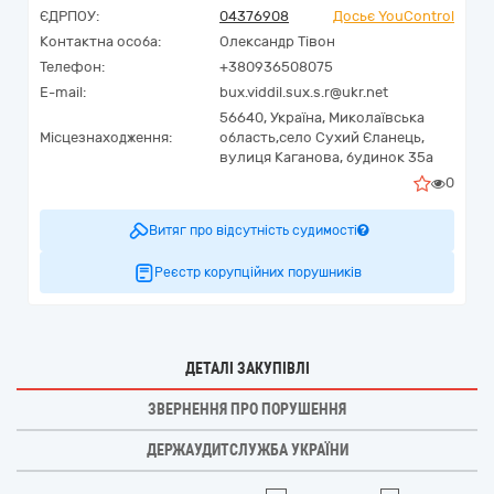
ЄДРПОУ:
04376908
Досьє YouControl
Контактна особа:
Олександр Тівон
Телефон:
+380936508075
E-mail:
bux.viddil.sux.s.r@ukr.net
56640,
Україна
,
Миколаївська
Місцезнаходження:
область,
село Сухий Єланець,
вулиця Каганова, будинок 35а
0
Витяг про відсутність судимості
Реєстр корупційних порушників
ДЕТАЛІ ЗАКУПІВЛІ
ЗВЕРНЕННЯ ПРО ПОРУШЕННЯ
ДЕРЖАУДИТСЛУЖБА УКРАЇНИ