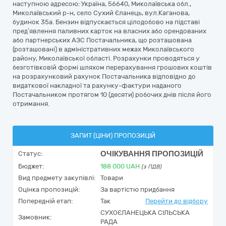
наступною адресою: Україна, 56640, Миколаївська обл.,
Миколаївський р-н, село Сухий Єланець, вул.Каганова,
будинок 35а. Бензин відпускається цілодобово на підставі
пред’явлення паливних карток на власних або орендованих
або партнерських АЗС Постачальника, що розташована
(розташовані) в адміністративних межах Миколаївського
району, Миколаївської області. Розрахунки проводяться у
безготівковій формі шляхом перерахування грошових коштів
на розрахунковий рахунок Постачальника відповідно до
видаткової накладної та рахунку-фактури наданого
Постачальником протягом 10 (десяти) робочих днів після його
отримання.
ЗАПИТ (ЦІНИ) ПРОПОЗИЦІЙ
ОЧІКУВАННЯ ПРОПОЗИЦІЙ
Статус:
Бюджет:
188 000
UAH
(з ПДВ)
Вид предмету закупівлі:
Товари
Оцінка пропозицій:
За вартістю придбання
Попередній етап:
Так
Перейти до відбору
СУХОЄЛАНЕЦЬКА СІЛЬСЬКА
Замовник:
РАДА