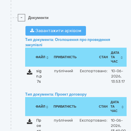
-
Документи
Завантажити архівом
Тип документа: Оголошення про проведення
закупівлі
ДАТА
ФАЙЛ
ПРИВАТНІСТЬ
СТАН
ТА
ЧАС
sig
публічний
Експортовано:
10-06-
n.p
2026,
7s
13:53:17
Тип документа: Проект договору
ДАТА
ФАЙЛ
ПРИВАТНІСТЬ
СТАН
ТА
ЧАС
Пр
публічний
Експортовано:
10-06-
ое
2026,
кт
13:49:00