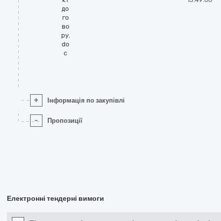
до
го
во
ру.
do
c
+
Інформація по закупівлі
-
Пропозиції
Електронні тендерні вимоги