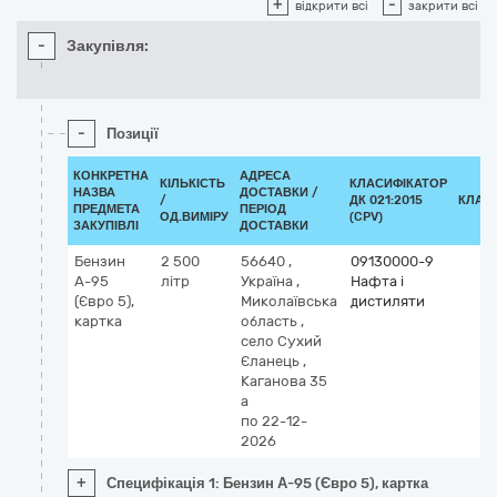
+
-
відкрити всі
закрити всі
-
Закупівля:
-
Позиції
КОНКРЕТНА
АДРЕСА
КІЛЬКІСТЬ
КЛАСИФІКАТОР
НАЗВА
ДОСТАВКИ /
/
ДК 021:2015
КЛАС
ПРЕДМЕТА
ПЕРІОД
ОД.ВИМІРУ
(CPV)
ЗАКУПІВЛІ
ДОСТАВКИ
Бензин
2 500
56640
,
09130000-9
А-95
літр
Україна
,
Нафта і
(Євро 5),
Миколаївська
дистиляти
картка
область
,
село Сухий
Єланець
,
Каганова 35
а
по 22-12-
2026
+
Специфікація 1: Бензин А-95 (Євро 5), картка