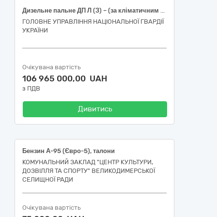
Дизельне пальне ДП Л (З) – (за кліматичним використанням по сезону) Євро 5 - В0 в талонах
ГОЛОВНЕ УПРАВЛІННЯ НАЦІОНАЛЬНОЇ ГВАРДІЇ
УКРАЇНИ
Очікувана вартість
106 965 000,00 UAH
з ПДВ
Дивитись
Бензин А-95 (Євро-5), талони
КОМУНАЛЬНИЙ ЗАКЛАД "ЦЕНТР КУЛЬТУРИ,
ДОЗВІЛЛЯ ТА СПОРТУ" ВЕЛИКОДИМЕРСЬКОЇ
СЕЛИЩНОЇ РАДИ
Очікувана вартість