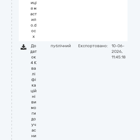
иці
я м
аст
ил
о.d
oc
x
До
публічний
Експортовано:
10-06-
дат
2026,
ок
11:45:18
4 К
ва
лі
фі
ка
цій
ні
ви
мо
ги
до
уч
ас
ни