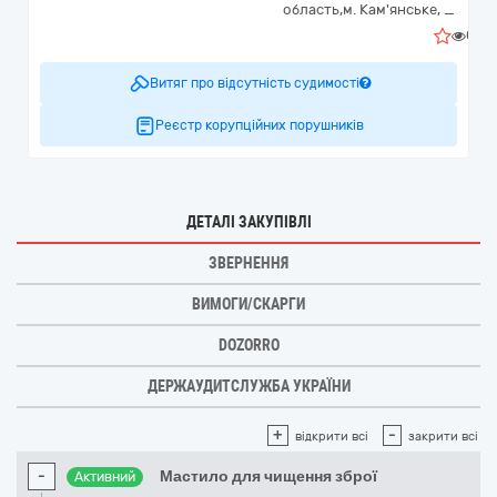
область,
м. Кам'янське,
_
0
Витяг про відсутність судимості
Реєстр корупційних порушників
ДЕТАЛІ ЗАКУПІВЛІ
ЗВЕРНЕННЯ
ВИМОГИ/СКАРГИ
DOZORRO
ДЕРЖАУДИТСЛУЖБА УКРАЇНИ
+
-
відкрити всі
закрити всі
-
Мастило для чищення зброї
Активний