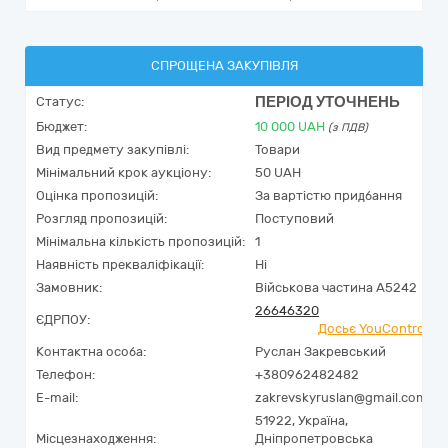
СПРОЩЕНА ЗАКУПІВЛЯ
ПЕРІОД УТОЧНЕНЬ
Статус:
Бюджет:
10 000
UAH
(з ПДВ)
Вид предмету закупівлі:
Товари
Мінімальний крок аукціону:
50 UAH
Оцінка пропозицій:
За вартістю придбання
Розгляд пропозицій:
Поступовий
Мінімальна кількість пропозицій:
1
Наявність прекваліфікації:
Ні
Замовник:
Військова частина А5242
26646320
ЄДРПОУ:
Досьє YouControl
Контактна особа:
Руслан Закревський
Телефон:
+380962482482
E-mail:
zakrevskyruslan@gmail.com
51922,
Україна
,
Місцезнаходження:
Дніпропетровська