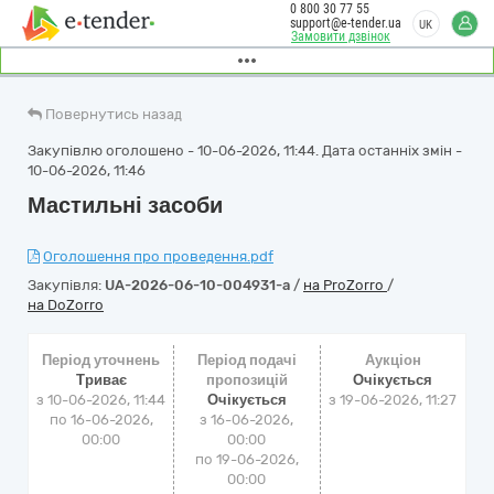
0 800 30 77 55
support@e-tender.ua
UK
Замовити дзвінок
Повернутись назад
Закупівлю оголошено - 10-06-2026, 11:44. Дата останніх змін -
10-06-2026, 11:46
Мастильні засоби
Оголошення про проведення.pdf
Закупівля:
UA-2026-06-10-004931-a
/
на ProZorro
/
на DoZorro
Період уточнень
Період подачі
Аукціон
Триває
пропозицій
Очікується
з 10-06-2026, 11:44
Очікується
з
19-06-2026, 11:27
по 16-06-2026,
з 16-06-2026,
00:00
00:00
по 19-06-2026,
00:00