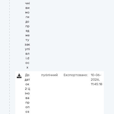
чні
ви
мо
ги
до
пр
ед
ме
ту
зак
упі
вл
і.d
oc
x
До
публічний
Експортовано:
10-06-
дат
2026,
ок
11:45:18
2 Ц
іно
ва
пр
оп
оз