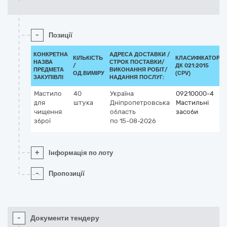
-
Позиції
КОНКРЕТНА
АДРЕСА ДОСТАВКИ /
КІЛЬКІСТЬ
КЛАСИФІКАТОР
НАЗВА
СТРОК ПОСТАВКИ/
/
ДК 021:2015
ПРЕДМЕТА
ВИКОНАННЯ РОБІТ/
ОД.ВИМІРУ
(CPV)
ЗАКУПІВЛІ
НАДАННЯ ПОСЛУГ:
Мастило
40
Україна
09210000-4
для
штука
Дніпропетровська
Мастильні
чищення
область
засоби
зброї
по 15-08-2026
+
Інформація по лоту
-
Пропозиції
-
Документи тендеру