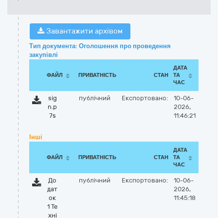
Завантажити архівом
Тип документа: Оголошення про проведення
закупівлі
ДАТА
ФАЙЛ
ПРИВАТНІСТЬ
СТАН
ТА
ЧАС
sig
публічний
Експортовано:
10-06-
n.p
2026,
7s
11:46:21
Інші
ДАТА
ФАЙЛ
ПРИВАТНІСТЬ
СТАН
ТА
ЧАС
До
публічний
Експортовано:
10-06-
дат
2026,
ок
11:45:18
1 Те
хні