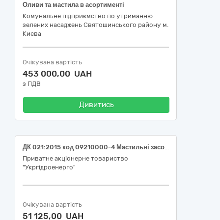
Оливи та мастила в асортименті
Комунальне підприємство по утриманню
зелених насаджень Святошинського району м.
Києва
Очікувана вартість
453 000,00 UAH
з ПДВ
Дивитись
ДК 021:2015 код 09210000-4 Мастильні засоби (Олива для філії "Дніпровська ГЕС" ПрАТ "Укргідроенерго")
Приватне акціонерне товариство
"Укргідроенерго"
Очікувана вартість
51 125,00 UAH