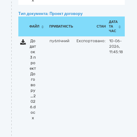
x
Тип документа: Проект договору
ДАТА
ФАЙЛ
ПРИВАТНІСТЬ
СТАН
ТА
ЧАС
До
публічний
Експортовано:
10-06-
дат
2026,
ок
11:45:18
3 п
ро
ект
До
го
во
ру
_2
02
6.d
oc
x