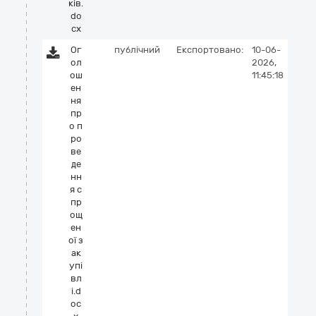
ків.
do
cx
Ог
публічний
Експортовано:
10-06-
ол
2026,
ош
11:45:18
ен
ня
пр
о п
ро
ве
де
нн
я с
пр
ощ
ен
ої з
ак
упі
вл
і.d
oc