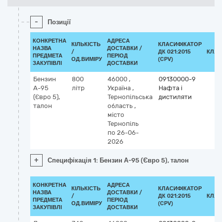
-
Позиції
КОНКРЕТНА
АДРЕСА
КІЛЬКІСТЬ
КЛАСИФІКАТОР
НАЗВА
ДОСТАВКИ /
/
ДК 021:2015
КЛАС
ПРЕДМЕТА
ПЕРІОД
ОД.ВИМІРУ
(CPV)
ЗАКУПІВЛІ
ДОСТАВКИ
Бензин
800
46000
,
09130000-9
А-95
літр
Україна
,
Нафта і
(Євро 5),
Тернопільська
дистиляти
талон
область
,
місто
Тернопіль
по 26-06-
2026
+
Специфікація 1: Бензин А-95 (Євро 5), талон
КОНКРЕТНА
АДРЕСА
КІЛЬКІСТЬ
КЛАСИФІКАТОР
НАЗВА
ДОСТАВКИ /
/
ДК 021:2015
КЛАС
ПРЕДМЕТА
ПЕРІОД
ОД.ВИМІРУ
(CPV)
ЗАКУПІВЛІ
ДОСТАВКИ