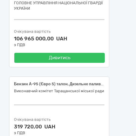
ГОЛОВНЕ УПРАВЛІННЯ НАЦІОНАЛЬНОЇ ГВАРДІЇ
УКРАЇНИ
Очікувана вартість
106 965 000,00 UAH
з ПДВ
Дивитись
Бензин А-95 (Євро 5) талон, Дизельне паливо (Євро 5) талон за кодом Єдиного закупівельного словника ДК 021:2015 – 09130000 – 9 Нафта і дистиляти
Виконавчий комітет Таращанської міської ради
Очікувана вартість
319 720,00 UAH
з ПДВ