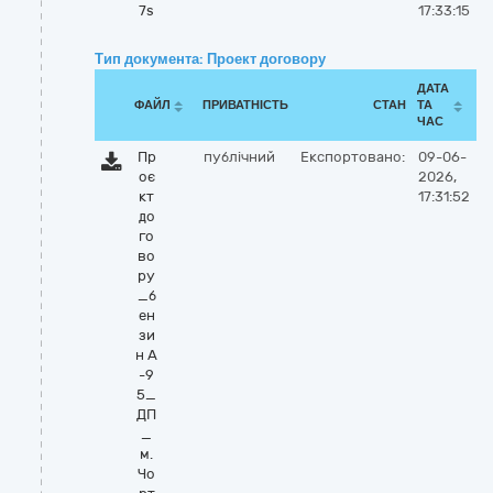
7s
17:33:15
Тип документа: Проект договору
ДАТА
ФАЙЛ
ПРИВАТНІСТЬ
СТАН
ТА
ЧАС
Пр
публічний
Експортовано:
09-06-
оє
2026,
кт
17:31:52
до
го
во
ру
_б
ен
зи
н А
-9
5_
ДП
_
м.
Чо