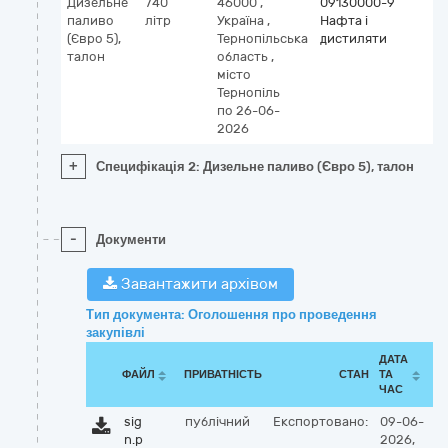
Дизельне
740
46000
,
09130000-9
паливо
літр
Україна
,
Нафта і
(Євро 5),
Тернопільська
дистиляти
талон
область
,
місто
Тернопіль
по 26-06-
2026
+
Специфікація 2: Дизельне паливо (Євро 5), талон
-
Документи
Завантажити архівом
Тип документа: Оголошення про проведення
закупівлі
ДАТА
ФАЙЛ
ПРИВАТНІСТЬ
СТАН
ТА
ЧАС
sig
публічний
Експортовано:
09-06-
n.p
2026,