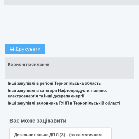
Друкувати
Корисні посилання
Інші закупівлі в регіоні Тернопільська область
Інші закупівлі в категорії Нафтопродукти, паливо,
електроенергія та інші джерела енергії
Інші закупівлі замовника ГУНП в Тернопільській області
Вас може зацікавити
Дизельне пальне ДП Л (З) – (за кліматичним використанням по сезону) Євро 5 - В0 в талонах