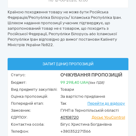
по 12-06-2026, 10:00
Країною походження товару не може бути Російська
Федерація/Республіка Білорусь/ Ісламська Республіка Іран.
Шляхом надання пропозиції учасник підтверджує, що
запропонований товар не є товаром, що походить з
Російської Федерації, Республіки Білорусь або Ісламської
Республіки Іран відповідно до вимог постанови Кабінету
Міністрів України №822.
ЗАПИТ (ЦІНИ) ПРОПОЗИЦІЙ
ОЧІКУВАННЯ ПРОПОЗИЦІЙ
Статус:
Бюджет:
99 298,40
UAH
(без ПДВ)
Вид предмету закупівлі:
Товари
Оцінка пропозицій:
За вартістю придбання
Попередній етап:
Так
Перейти до відбору
Замовник:
ГУНП в Тернопільській області
ЄДРПОУ:
40108720
Досьє YouControl
Контактна особа:
Бігус Христина Богданівна
Телефон:
+380352271366