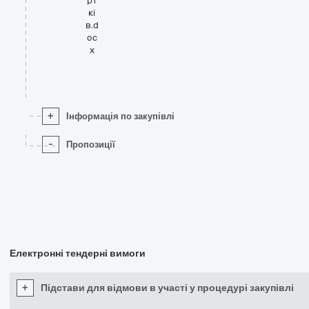
рт
кі
в.d
oc
x
+
Інформація по закупівлі
-
Пропозиції
Електронні тендерні вимоги
+
Підстави для відмови в участі у процедурі закупівлі