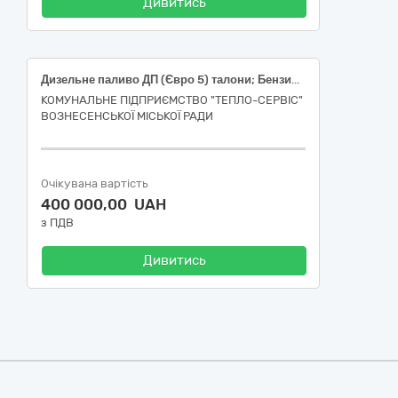
Дивитись
Дизельне паливо ДП (Євро 5) талони; Бензин А95 талони, код ДК 021:2015: 09130000-9 – Нафта і дистиляти.
КОМУНАЛЬНЕ ПІДПРИЄМСТВО "ТЕПЛО-СЕРВІС"
ВОЗНЕСЕНСЬКОЇ МІСЬКОЇ РАДИ
Очікувана вартість
400 000,00 UAH
з ПДВ
Дивитись