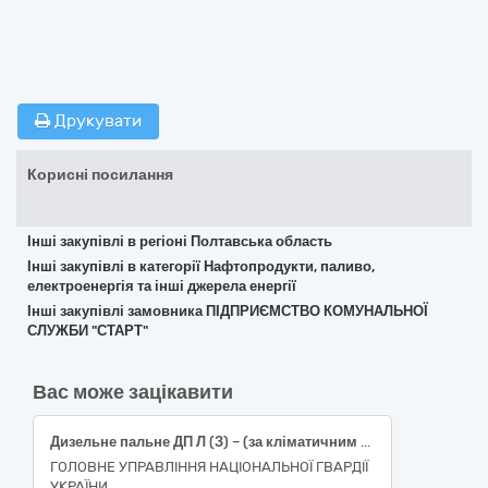
Друкувати
Корисні посилання
Інші закупівлі в регіоні Полтавська область
Інші закупівлі в категорії Нафтопродукти, паливо,
електроенергія та інші джерела енергії
Інші закупівлі замовника ПІДПРИЄМСТВО КОМУНАЛЬНОЇ
СЛУЖБИ "СТАРТ"
Вас може зацікавити
Дизельне пальне ДП Л (З) – (за кліматичним використанням по сезону) Євро 5 - В0 в талонах
ГОЛОВНЕ УПРАВЛІННЯ НАЦІОНАЛЬНОЇ ГВАРДІЇ
УКРАЇНИ