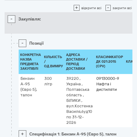
+
-
відкрити всі
закрити всі
-
Закупівля:
-
Позиції
КОНКРЕТНА
АДРЕСА
КІЛЬКІСТЬ
КЛАСИФІКАТОР
НАЗВА
ДОСТАВКИ /
/
ДК 021:2015
КЛАС
ПРЕДМЕТА
ПЕРІОД
ОД.ВИМІРУ
(CPV)
ЗАКУПІВЛІ
ДОСТАВКИ
Бензин
300
39220
,
09130000-9
А-95
літр
Україна
,
Нафта і
(Євро 5),
Полтавська
дистиляти
талон
область
,
БІЛИКИ
,
вул.Костенка
Василя,буд10
по 31-12-
2026
+
Специфікація 1: Бензин А-95 (Євро 5), талон