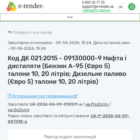
0 800 30 77 55
support@e-tender.ua
UK
Замовити дзвінок
Повернутись назад
Закупівлю оголошено - 09-06-2026, 15:24. Дата останніх змін
- 09-06-2026, 15:24
Код ДК 021:2015 - 09130000-9 Нафта і
дистиляти (Бензин А-95 (Євро 5)
талони 10, 20 літрів; Дизельне паливо
(Євро 5) талони 10, 20 літрів)
Оголошення про проведення.pdf
Закупівля:
UA-2026-06-09-010511-a
/
на ProZorro
/
на DoZorro
Рядок плану закупівлі та обґрунтування:
UA-P-2026-06-09-
007318-a
Період подачі пропозицій