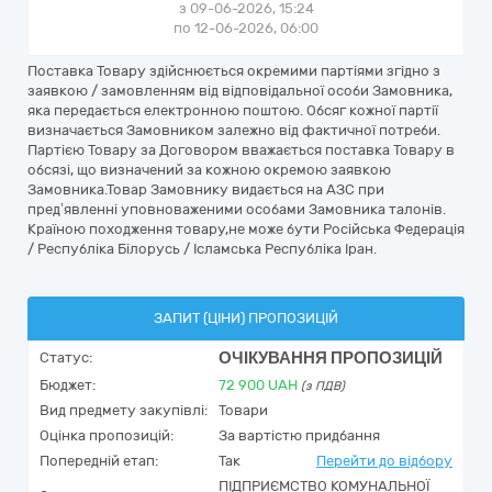
з 09-06-2026, 15:24
по 12-06-2026, 06:00
Поставка Товару здійснюється окремими партіями згідно з
заявкою / замовленням від відповідальної особи Замовника,
яка передається електронною поштою. Обсяг кожної партії
визначається Замовником залежно від фактичної потреби.
Партією Товару за Договором вважається поставка Товару в
обсязі, що визначений за кожною окремою заявкою
Замовника.Товар Замовнику видається на АЗС при
пред’явленні уповноваженими особами Замовника талонів.
Країною походження товару,не може бути Російська Федерація
/ Республіка Білорусь / Ісламська Республіка Іран.
ЗАПИТ (ЦІНИ) ПРОПОЗИЦІЙ
ОЧІКУВАННЯ ПРОПОЗИЦІЙ
Статус:
Бюджет:
72 900
UAH
(з ПДВ)
Вид предмету закупівлі:
Товари
Оцінка пропозицій:
За вартістю придбання
Попередній етап:
Так
Перейти до відбору
ПІДПРИЄМСТВО КОМУНАЛЬНОЇ