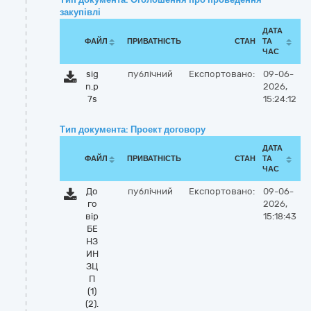
закупівлі
ДАТА
ФАЙЛ
ПРИВАТНІСТЬ
СТАН
ТА
ЧАС
sig
публічний
Експортовано:
09-06-
n.p
2026,
7s
15:24:12
Тип документа: Проект договору
ДАТА
ФАЙЛ
ПРИВАТНІСТЬ
СТАН
ТА
ЧАС
До
публічний
Експортовано:
09-06-
го
2026,
вір
15:18:43
БЕ
НЗ
ИН
ЗЦ
П
(1)
(2).