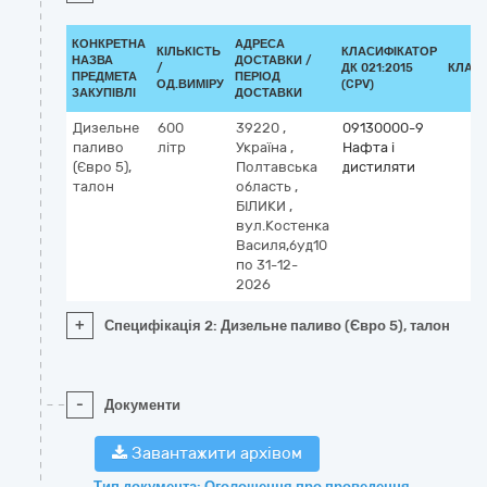
КОНКРЕТНА
АДРЕСА
КІЛЬКІСТЬ
КЛАСИФІКАТОР
НАЗВА
ДОСТАВКИ /
/
ДК 021:2015
КЛАС
ПРЕДМЕТА
ПЕРІОД
ОД.ВИМІРУ
(CPV)
ЗАКУПІВЛІ
ДОСТАВКИ
Дизельне
600
39220
,
09130000-9
паливо
літр
Україна
,
Нафта і
(Євро 5),
Полтавська
дистиляти
талон
область
,
БІЛИКИ
,
вул.Костенка
Василя,буд10
по 31-12-
2026
+
Специфікація 2: Дизельне паливо (Євро 5), талон
-
Документи
Завантажити архівом
Тип документа: Оголошення про проведення