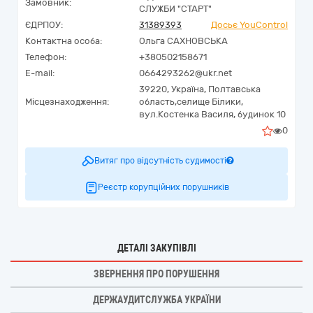
Замовник:
СЛУЖБИ "СТАРТ"
ЄДРПОУ:
31389393
Досьє YouControl
Контактна особа:
Ольга САХНОВСЬКА
Телефон:
+380502158671
E-mail:
0664293262@ukr.net
39220,
Україна
,
Полтавська
Місцезнаходження:
область,
селище Білики,
вул.Костенка Василя, будинок 10
0
Витяг про відсутність судимості
Реєстр корупційних порушників
ДЕТАЛІ ЗАКУПІВЛІ
ЗВЕРНЕННЯ ПРО ПОРУШЕННЯ
ДЕРЖАУДИТСЛУЖБА УКРАЇНИ