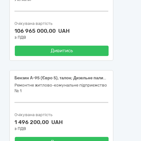
Очікувана вартість
106 965 000,00 UAH
з ПДВ
Дивитись
Бензин А-95 (Євро 5), талон; Дизельне паливо (Євро 5), талон; Газ нафтовий скраплений, талон
Ремонтне житлово-комунальне підприємство
№ 1
Очікувана вартість
1 496 200,00 UAH
з ПДВ