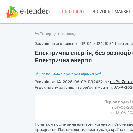
PROZORRO
PROZORRO MARKET
Повернутись назад
Закупівлю оголошено - 09-06-2026, 10:31. Дата остан
Електрична енергія, без розподі
Електрична енергія
Оголошення про проведення.pdf
Закупівля:
UA-2026-06-09-002422-a
/
на ProZorro
Рядок плану закупівлі та обґрунтування:
UA-P-202
Період подачі
з 09-06-202
по 12-06-202
Початком постачання електричної енергії Споживачу
приєднання.Постачальник гарантує, що країною по