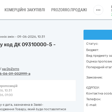
КОМЕРЦІЙНІ ЗАКУПІВЛІ
PROZORRO.ПРОДАЖІ
ніх змін - 09-06-2026, 10:31
лу код ДК 09310000-5 -
Статус:
Бюджет:
Вид предмету за
Оцінка пропозиц
Попередній етап
/
на DoZorro
6-06-09-002999-a
Замовник:
 пропозицій
ЄДРПОУ:
6, 10:31
Контактна особ
6, 01:00
Телефон:
 є дата, зазначена в Заяві-
E-mail:
ходження Товару, який буде поставлятися