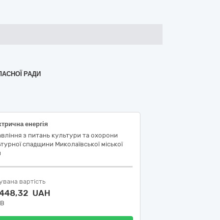
ЛАСНОЇ РАДИ
трична енергія
вління з питань культури та охорони
турної спадщини Миколаївської міської
и
увана вартість
 448,32 UAH
ДВ