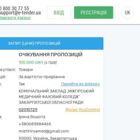
0 800 30 77 55
support@e-tender.ua
ВХІД
РЕЄСТРАЦІЯ
UK
Замовити дзвінок
ЗАПИТ (ЦІНИ) ПРОПОЗИЦІЙ
ОЧІКУВАННЯ ПРОПОЗИЦІЙ
100 000
UAH
(з ПДВ)
купівлі:
Товари
ій:
За вартістю придбання
:
Так
Перейти до відбору
КОМУНАЛЬНИЙ ЗАКЛАД „МІЖГІРСЬКИЙ
МЕДИЧНИЙ ФАХОВИЙ КОЛЕДЖ”
ЗАКАРПАТСЬКОЇ ОБЛАСНОЇ РАДИ
02010729
Досьє YouControl
а:
Ірина Бошота
+380683884465
mizhhiryamed@gmail.com
90000,
Україна
,
Закарпатська