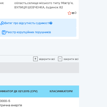
ня:
область,
селище міського типу Міжгір'я,
ВУЛИЦЯ ШЕВЧЕНКА, будинок 82
0
Витяг про відсутність судимості
Реєстр корупційних порушників
+
-
відкрити всі
закрити всі
ФІКАТОР ДК 021:2015 (CPV)
КЛАСИФІКАТОРИ
0000-5
трична енергія