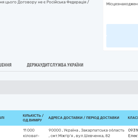
ння цього Договору не є Російська Федерація /
Місцезнаходжен
ШЕННЯ
ДЕРЖАУДИТСЛУЖБА УКРАЇНИ
КІЛЬКІСТЬ /
ВЛІ
АДРЕСА ДОСТАВКИ / ПЕРІОД ДОСТАВКИ
КЛАСИ
ОД.ВИМІРУ
11 000
90000
,
Україна
,
Закарпатська область
0931
кіловат-
,
смт.Міжгір'я
,
вул.Шевченка, 82
Елек