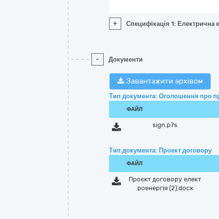
+
Специфікація 1: Електрична 
-
Документи
Завантажити архівом
Тип документа: Оголошення про п
ФАЙЛ
sign.p7s
Тип документа: Проект договору
ФАЙЛ
Проєкт договору елект
роенергія (2).docx