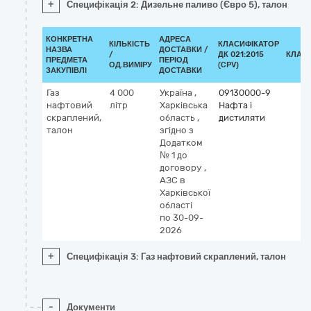
+
Специфікація 2: Дизельне паливо (Євро 5), талон
КОНКРЕТНА
АДРЕСА
КІЛЬКІСТЬ
КЛАСИФІКАТОР
НАЗВА
ДОСТАВКИ /
/
ДК 021:2015
КЛАС
ПРЕДМЕТА
ПЕРІОД
ОД.ВИМІРУ
(CPV)
ЗАКУПІВЛІ
ДОСТАВКИ
Газ
4 000
Україна
,
09130000-9
нафтовий
літр
Харківська
Нафта і
скраплений,
область
,
дистиляти
талон
згідно з
Додатком
№ 1 до
договору
,
АЗС в
Харківської
області
по 30-09-
2026
+
Специфікація 3: Газ нафтовий скраплений, талон
-
Документи