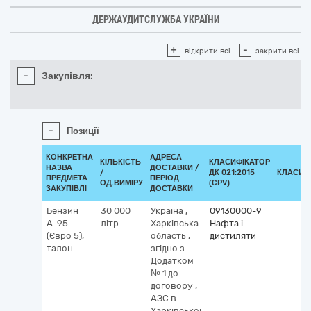
ДЕРЖАУДИТСЛУЖБА УКРАЇНИ
+
-
відкрити всі
закрити всі
-
Закупівля:
-
Позиції
КОНКРЕТНА
АДРЕСА
КІЛЬКІСТЬ
КЛАСИФІКАТОР
НАЗВА
ДОСТАВКИ /
/
ДК 021:2015
КЛАСИФ
ПРЕДМЕТА
ПЕРІОД
ОД.ВИМІРУ
(CPV)
ЗАКУПІВЛІ
ДОСТАВКИ
Бензин
30 000
Україна
,
09130000-9
А-95
літр
Харківська
Нафта і
(Євро 5),
область
,
дистиляти
талон
згідно з
Додатком
№ 1 до
договору
,
АЗС в
Харківської