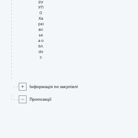
ру
УП
О
Ха
ркі
вс
ьк
а о
бл.
do
c
+
Інформація по закупівлі
-
Пропозиції