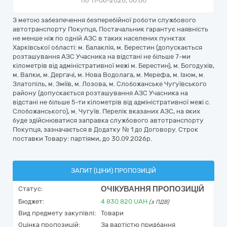
по 11-06-2026, 00:00
З метою забезпечення безперебійної роботи службового
автотранспорту Покупця, Постачальник гарантує наявність
не менше ніж по одній АЗС в таких населених пунктах
Харківської області: м. Балаклія, м. Берестин (допускається
розташування АЗС Учасника на відстані не більше 7-ми
кілометрів від адміністративної межі м. Берестин), м. Богодухів,
м. Валки, м. Дергачі, м. Нова Водолага, м. Мерефа, м. Ізюм, м.
Златопіль, м. Зміїв, м. Лозова, м. Слобожанське Чугуївського
району (допускається розташування АЗС Учасника на
відстані не більше 5-ти кілометрів від адміністративної межі с.
Слобожанського), м. Чугуїв. Перелік вказаних АЗС, на яких
буде здійснюватися заправка службового автотранспорту
Покупця, зазначається в Додатку № 1 до Договору. Строк
поставки Товару: партіями, до 30.09.2026р.
ЗАПИТ (ЦІНИ) ПРОПОЗИЦІЙ
ОЧІКУВАННЯ ПРОПОЗИЦІЙ
Статус:
Бюджет:
4 830 820
UAH
(з ПДВ)
Вид предмету закупівлі:
Товари
Оцінка пропозицій:
За вартістю придбання