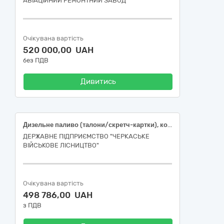
АВІАЦІЙНИЙ РЕМОНТНИЙ ЗАВОД"
Очікувана вартість
520 000,00 UAH
без ПДВ
Дивитись
Дизельне паливо (талони/скретч-картки), код за ДК 021:2015 — 09130000-9 Нафта і дистиляти (09134200-9 Дизельне паливо)
ДЕРЖАВНЕ ПІДПРИЄМСТВО "ЧЕРКАСЬКЕ
ВІЙСЬКОВЕ ЛІСНИЦТВО"
Очікувана вартість
498 786,00 UAH
з ПДВ