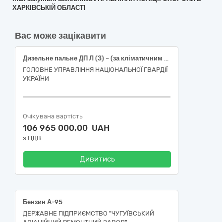
ХАРКІВСЬКІЙ ОБЛАСТІ
Вас може зацікавити
Дизельне пальне ДП Л (З) – (за кліматичним використанням по сезону) Євро 5 - В0 в талонах
ГОЛОВНЕ УПРАВЛІННЯ НАЦІОНАЛЬНОЇ ГВАРДІЇ
УКРАЇНИ
Очікувана вартість
106 965 000,00 UAH
з ПДВ
Дивитись
Бензин А-95
ДЕРЖАВНЕ ПІДПРИЄМСТВО "ЧУГУЇВСЬКИЙ