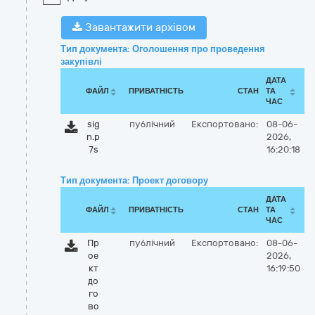
Завантажити архівом
Тип документа: Оголошення про проведення
закупівлі
ДАТА
ФАЙЛ
ПРИВАТНІСТЬ
СТАН
ТА
ЧАС
sig
публічний
Експортовано:
08-06-
n.p
2026,
7s
16:20:18
Тип документа: Проект договору
ДАТА
ФАЙЛ
ПРИВАТНІСТЬ
СТАН
ТА
ЧАС
Пр
публічний
Експортовано:
08-06-
ое
2026,
кт
16:19:50
до
го
во