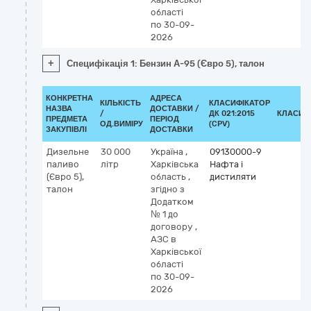
області
по 30-09-
2026
+
Специфікація 1: Бензин А-95 (Євро 5), талон
КОНКРЕТНА
АДРЕСА
КІЛЬКІСТЬ
КЛАСИФІКАТОР
НАЗВА
ДОСТАВКИ /
/
ДК 021:2015
КЛАСИФ
ПРЕДМЕТА
ПЕРІОД
ОД.ВИМІРУ
(CPV)
ЗАКУПІВЛІ
ДОСТАВКИ
Дизельне
30 000
Україна
,
09130000-9
паливо
літр
Харківська
Нафта і
(Євро 5),
область
,
дистиляти
талон
згідно з
Додатком
№ 1 до
договору
,
АЗС в
Харківської
області
по 30-09-
2026