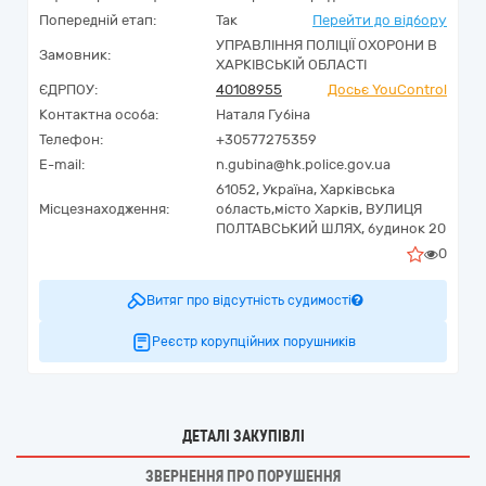
Попередній етап:
Так
Перейти до відбору
УПРАВЛІННЯ ПОЛІЦІЇ ОХОРОНИ В
Замовник:
ХАРКІВСЬКІЙ ОБЛАСТІ
ЄДРПОУ:
40108955
Досьє YouControl
Контактна особа:
Наталя Губіна
Телефон:
+30577275359
E-mail:
n.gubina@hk.police.gov.ua
61052,
Україна
,
Харківська
Місцезнаходження:
область,
місто Харків,
ВУЛИЦЯ
ПОЛТАВСЬКИЙ ШЛЯХ, будинок 20
0
Витяг про відсутність судимості
Реєстр корупційних порушників
ДЕТАЛІ ЗАКУПІВЛІ
ЗВЕРНЕННЯ ПРО ПОРУШЕННЯ