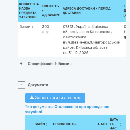
КОНКРЕТНА
КІЛЬКІСТЬ
КЛА
НАЗВА
АДРЕСА ДОСТАВКИ / ПЕРІОД
/
ДК 
ПРЕДМЕТА
ДОСТАВКИ
ОД.ВИМІРУ
(CP
ЗАКУПІВЛІ
Бензин
300
07313
,
Україна
,
Київська
09
літр
область
,
село Катюжанка
,
Наф
с.Катюжанка
ди
вул.Шевченка,1Вишгородський
район, Київська область
по 31-12-2026
+
Специфікація 1: Бензин
-
Документи
Завантажити архівом
Тип документа: Оголошення про проведення
закупівлі
ДАТА
ФАЙЛ
ПРИВАТНІСТЬ
СТАН
ТА
ЧАС