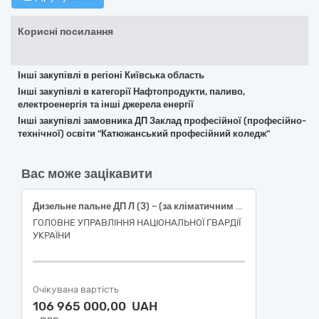
Корисні посилання
Інші закупівлі в регіоні Київська область
Інші закупівлі в категорії Нафтопродукти, паливо,
електроенергія та інші джерела енергії
Інші закупівлі замовника ДП Заклад професійної (професійно-
технічної) освіти "Катюжанський професійний коледж"
Вас може зацікавити
Дизельне пальне ДП Л (З) – (за кліматичним використанням по сезону) Євро 5 - В0 в талонах
ГОЛОВНЕ УПРАВЛІННЯ НАЦІОНАЛЬНОЇ ГВАРДІЇ
УКРАЇНИ
Очікувана вартість
106 965 000,00 UAH