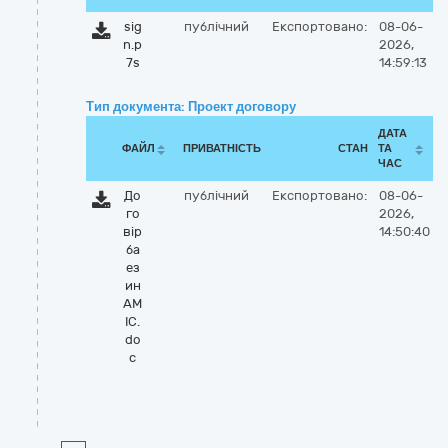
sig
публічний
Експортовано:
08-06-
n.p
2026,
7s
14:59:13
Тип документа: Проект договору
ДАТА
ФАЙЛ
ПРИВАТНІСТЬ
СТАН
ТА
ЧАС
До
публічний
Експортовано:
08-06-
го
2026,
вір
14:50:40
ба
ез
ин
АМ
ІС.
do
c