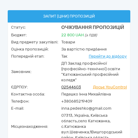
ЗАПИТ (ЦІНИ) ПРОПОЗИЦІЙ
ОЧІКУВАННЯ ПРОПОЗИЦІЙ
Статус:
Бюджет:
22 800
UAH
(з ПДВ)
Вид предмету закупівлі:
Товари
Оцінка пропозицій:
За вартістю придбання
Попередній етап:
Так
Перейти до відбору
ДП Заклад професійної
(професійно-технічної) освіти
Замовник:
"Катюжанський професійний
коледж"
ЄДРПОУ:
02544603
Досьє YouControl
Контактна особа:
Педешко Інна Михайлівна
Телефон:
+380685219409
E-mail:
inna.pedeshko@gmail.com
07313,
Україна
,
Київська
область,
село Катюжанка,
Місцезнаходження:
с.Катюжанка
вул.Шевченка,1Вишгородський
район, Київська область