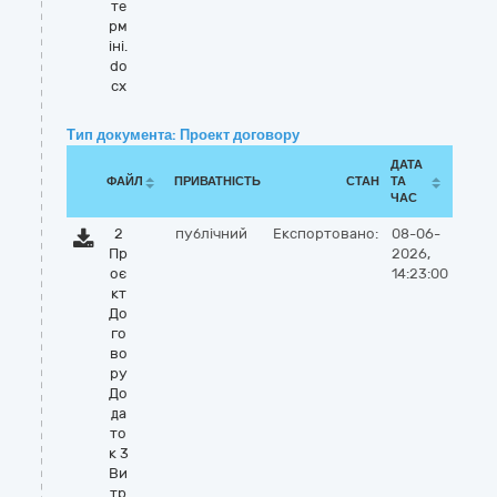
те
рм
іні.
do
cx
Тип документа: Проект договору
ДАТА
ФАЙЛ
ПРИВАТНІСТЬ
СТАН
ТА
ЧАС
2
публічний
Експортовано:
08-06-
Пр
2026,
оє
14:23:00
кт
До
го
во
ру
До
да
то
к 3
Ви
тр