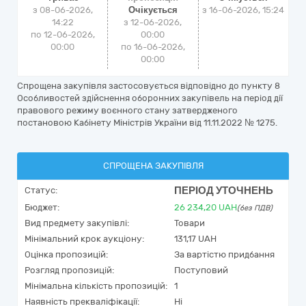
з 08-06-2026,
Очікується
з
16-06-2026, 15:24
14:22
з 12-06-2026,
по 12-06-2026,
00:00
00:00
по 16-06-2026,
00:00
Спрощена закупівля застосовується відповідно до пункту 8
Особливостей здійснення оборонних закупівель на період дії
правового режиму воєнного стану затвердженого
постановою Кабінету Міністрів України від 11.11.2022 № 1275.
СПРОЩЕНА ЗАКУПІВЛЯ
ПЕРІОД УТОЧНЕНЬ
Статус:
Бюджет:
26 234,20
UAH
(без ПДВ)
Вид предмету закупівлі:
Товари
Мінімальний крок аукціону:
131,17 UAH
Оцінка пропозицій:
За вартістю придбання
Розгляд пропозицій:
Поступовий
Мінімальна кількість пропозицій:
1
Наявність прекваліфікації:
Ні