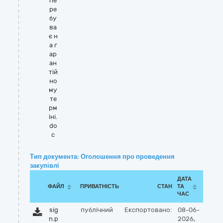
пе
ре
бу
ва
є н
а г
ар
ан
тій
но
му
те
рм
іні.
do
c
Тип документа: Оголошення про проведення
закупівлі
ДАТА
ФАЙЛ
ПРИВАТНІСТЬ
СТАН
ТА
ЧАС
sig
публічний
Експортовано:
08-06-
n.p
2026,