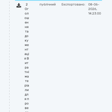
2
публічний
Експортовано:
08-06-
Ог
2026,
ол
14:23:00
ош
ен
ня
та
до
ку
ме
нт
аці
я В
ит
ра
тні
ма
те
ріа
ли
дл
я п
ро
ве