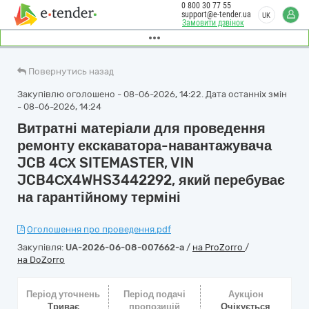
0 800 30 77 55
support@e-tender.ua
UK
Замовити дзвінок
Повернутись назад
Закупівлю оголошено - 08-06-2026, 14:22. Дата останніх змін
- 08-06-2026, 14:24
Витратні матеріали для проведення
ремонту екскаватора-навантажувача
JCB 4СХ SITEMASTER, VIN
JCB4СХ4WHS3442292, який перебуває
на гарантійному терміні
Оголошення про проведення.pdf
Закупівля:
UA-2026-06-08-007662-a
/
на ProZorro
/
на DoZorro
Період уточнень
Період подачі
Аукціон
Триває
пропозицій
Очікується