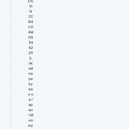
ER,
VI
N
JC
B4
СХ
4W
HS
34
42
29
2,
як
ий
пе
ре
бу
ва
є н
а г
ар
ан
тій
но
му