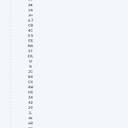
аж
ув
ач
а J
CB
4С
Х S
ITE
MA
ST
ER,
VI
N
JC
B4
СХ
4W
HS
34
42
29
2,
як
ий