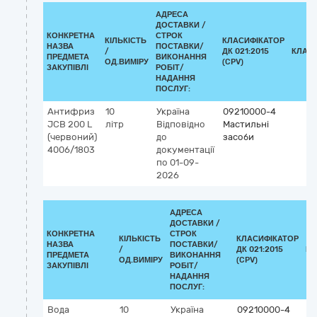
АДРЕСА
ДОСТАВКИ /
КОНКРЕТНА
СТРОК
КІЛЬКІСТЬ
КЛАСИФІКАТОР
НАЗВА
ПОСТАВКИ/
/
ДК 021:2015
КЛАС
ПРЕДМЕТА
ВИКОНАННЯ
ОД.ВИМІРУ
(CPV)
ЗАКУПІВЛІ
РОБІТ/
НАДАННЯ
ПОСЛУГ:
Антифриз
10
Україна
09210000-4
JCB 200 L
літр
Відповідно
Мастильні
(червоний)
до
засоби
4006/1803
документації
по 01-09-
2026
АДРЕСА
ДОСТАВКИ /
КОНКРЕТНА
СТРОК
КІЛЬКІСТЬ
КЛАСИФІКАТОР
НАЗВА
ПОСТАВКИ/
/
ДК 021:2015
КЛ
ПРЕДМЕТА
ВИКОНАННЯ
ОД.ВИМІРУ
(CPV)
ЗАКУПІВЛІ
РОБІТ/
НАДАННЯ
ПОСЛУГ:
Вода
10
Україна
09210000-4