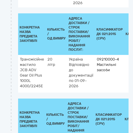
2026
АДРЕСА
ДОСТАВКИ /
КОНКРЕТНА
СТРОК
КІЛЬКІСТЬ
КЛАСИФІКАТОР
НАЗВА
ПОСТАВКИ/
/
ДК 021:2015
КЛА
ПРЕДМЕТА
ВИКОНАННЯ
ОД.ВИМІРУ
(CPV)
ЗАКУПІВЛІ
РОБІТ/
НАДАННЯ
ПОСЛУГ:
Трансмісійне
20
Україна
09210000-4
мастило
літр
Відповідно
Мастильні
JCB ADV
до
засоби
Gear Oil Plus
документації
1000L
по 01-09-
4000/2245E
2026
АДРЕСА
ДОСТАВКИ /
КОНКРЕТНА
СТРОК
КІЛЬКІСТЬ
КЛАСИФІКАТОР
НАЗВА
ПОСТАВКИ/
/
ДК 021:2015
КЛА
ПРЕДМЕТА
ВИКОНАННЯ
ОД.ВИМІРУ
(CPV)
ЗАКУПІВЛІ
РОБІТ/
НАДАННЯ