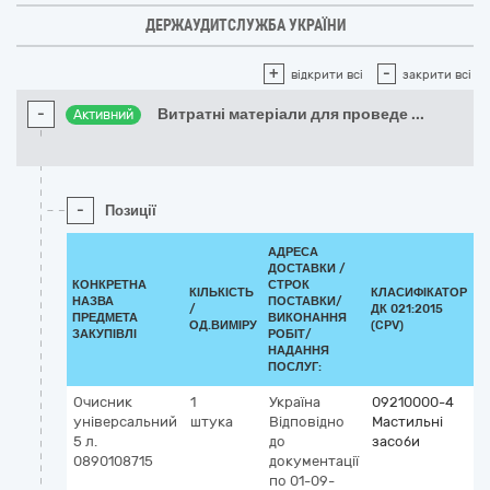
ДЕРЖАУДИТСЛУЖБА УКРАЇНИ
+
-
відкрити всі
закрити всі
-
Витратні матеріали для проведе
...
Активний
-
Позиції
АДРЕСА
ДОСТАВКИ /
КОНКРЕТНА
СТРОК
КІЛЬКІСТЬ
КЛАСИФІКАТОР
НАЗВА
ПОСТАВКИ/
/
ДК 021:2015
К
ПРЕДМЕТА
ВИКОНАННЯ
ОД.ВИМІРУ
(CPV)
ЗАКУПІВЛІ
РОБІТ/
НАДАННЯ
ПОСЛУГ:
Очисник
1
Україна
09210000-4
універсальний
штука
Відповідно
Мастильні
5 л.
до
засоби
0890108715
документації
по 01-09-