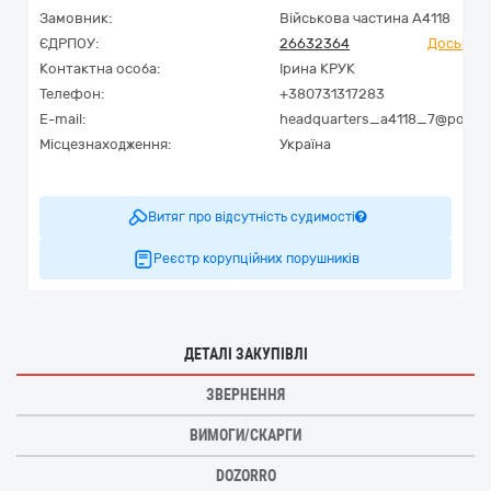
Замовник:
Військова частина А4118
ЄДРПОУ:
26632364
Досьє Yo
Контактна особа:
Ірина КРУК
Телефон:
+380731317283
E-mail:
headquarters_a4118_7@post.mi
Місцезнаходження:
Україна
Витяг про відсутність судимості
Реєстр корупційних порушників
ДЕТАЛІ ЗАКУПІВЛІ
ЗВЕРНЕННЯ
ВИМОГИ/СКАРГИ
DOZORRO