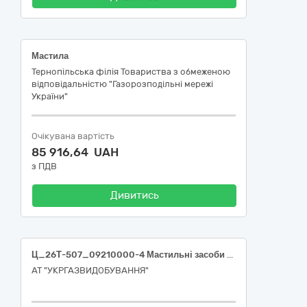
Мастила
Тернопільська філія Товариства з обмеженою
відповідальністю "Газорозподільні мережі
України"
Очікувана вартість
85 916,64 UAH
з ПДВ
Дивитись
Ц_26Т-507_09210000-4 Мастильні засоби (Олива для турбокомпресорних агрегатів ТКА-Ц 6,3/0,49-5,5)
АТ "УКРГАЗВИДОБУВАННЯ"