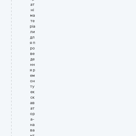
ат
ні
ма
те
ріа
ли
дл
я п
ро
ве
де
нн
я р
ем
он
ту
ек
ск
ав
ат
ор
а-
на
ва
нт