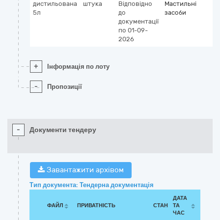
дистильована
штука
Відповідно
Мастильні
5л
до
засоби
документації
по 01-09-
2026
+
Інформація по лоту
-
Пропозиції
-
Документи тендеру
Завантажити архівом
Тип документа: Тендерна документація
ДАТА
ФАЙЛ
ПРИВАТНІСТЬ
СТАН
ТА
ЧАС