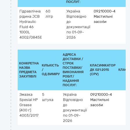
ПОСЛУГ:
Гідравлічна
60
Україна
09210000-4
рідина JCB
літр
Відповідно
Мастильні
Hydraulic
до
засоби
Fluid 46
документації
1000L
по 01-09-
4002/0845E
2026
АДРЕСА
ДОСТАВКИ /
КОНКРЕТНА
СТРОК
КІЛЬКІСТЬ
КЛАСИФІКАТОР
НАЗВА
ПОСТАВКИ/
/
ДК 021:2015
КЛАСИ
ПРЕДМЕТА
ВИКОНАННЯ
ОД.ВИМІРУ
(CPV)
ЗАКУПІВЛІ
РОБІТ/
НАДАННЯ
ПОСЛУГ:
Змазка
5
Україна
09210000-4
Spesial HP
штука
Відповідно
Мастильні
Grease
до
засоби
(400 г)
документації
4003/2017
по 01-09-
2026