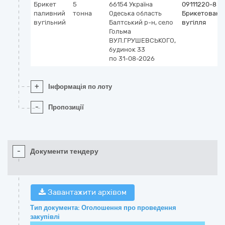
Брикет
5
66154
Україна
09111220-8
паливний
тонна
Одеська область
Брикетоване
вугільний
Балтський р-н, село
вугілля
Гольма
ВУЛ.ГРУШЕВСЬКОГО,
будинок 33
по 31-08-2026
+
Інформація по лоту
-
Пропозиції
-
Документи тендеру
Завантажити архівом
Тип документа: Оголошення про проведення
закупівлі