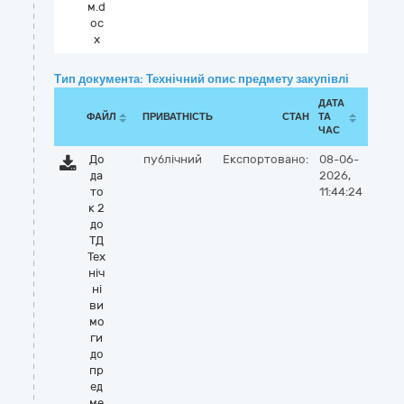
м.d
oc
x
Тип документа: Технічний опис предмету закупівлі
ДАТА
ФАЙЛ
ПРИВАТНІСТЬ
СТАН
ТА
ЧАС
До
публічний
Експортовано:
08-06-
да
2026,
то
11:44:24
к 2
до
ТД
Тех
ніч
ні
ви
мо
ги
до
пр
ед
ме