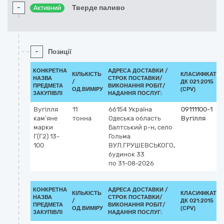
-
Тверде паливо
Активний
-
Позиції
КОНКРЕТНА
АДРЕСА ДОСТАВКИ /
КІЛЬКІСТЬ
КЛАСИФІКАТО
НАЗВА
СТРОК ПОСТАВКИ/
/
ДК 021:2015
ПРЕДМЕТА
ВИКОНАННЯ РОБІТ/
ОД.ВИМІРУ
(CPV)
ЗАКУПІВЛІ
НАДАННЯ ПОСЛУГ:
Вугілля
11
66154
Україна
09111100-1
кам’яне
тонна
Одеська область
Вугілля
марки
Балтський р-н, село
Г(Г2) 13-
Гольма
100
ВУЛ.ГРУШЕВСЬКОГО,
будинок 33
по 31-08-2026
КОНКРЕТНА
АДРЕСА ДОСТАВКИ /
КІЛЬКІСТЬ
КЛАСИФІКАТО
НАЗВА
СТРОК ПОСТАВКИ/
/
ДК 021:2015
ПРЕДМЕТА
ВИКОНАННЯ РОБІТ/
ОД.ВИМІРУ
(CPV)
ЗАКУПІВЛІ
НАДАННЯ ПОСЛУГ: