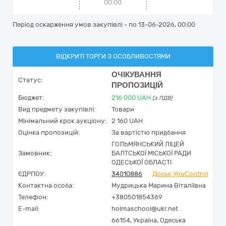
00:00
Період оскарження умов закупівлі - по
13-06-2026, 00:00
ВІДКРИТІ ТОРГИ З ОСОБЛИВОСТЯМИ
ОЧІКУВАННЯ
Статус:
ПРОПОЗИЦІЙ
Бюджет:
216 000
UAH
(з ПДВ)
Вид предмету закупівлі:
Товари
Мінімальний крок аукціону:
2 160 UAH
Оцінка пропозицій:
За вартістю придбання
ГОЛЬМЯНСЬКИЙ ЛІЦЕЙ
Замовник:
БАЛТСЬКОЇ МІСЬКОЇ РАДИ
ОДЕСЬКОЇ ОБЛАСТІ
ЄДРПОУ:
34010886
Досьє YouControl
Контактна особа:
Мудрицька Марина Віталіївна
Телефон:
+380501854369
E-mail:
holmaschool@ukr.net
66154,
Україна
,
Одеська