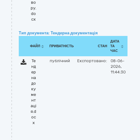
во
ру.
do
cx
Тип документа: Тендерна документація
ДАТА
ФАЙЛ
ПРИВАТНІСТЬ
СТАН
ТА
ЧАС
Те
публічний
Експортовано:
08-06-
нд
2026,
ер
11:44:30
на
до
ку
ме
нт
аці
я.d
oc
x