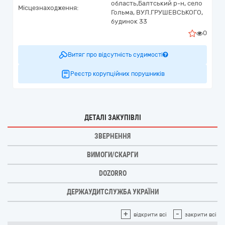
область,
Балтський р-н, село
Місцезнаходження:
Гольма,
ВУЛ.ГРУШЕВСЬКОГО,
будинок 33
0
Витяг про відсутність судимості
Реєстр корупційних порушників
ДЕТАЛІ ЗАКУПІВЛІ
ЗВЕРНЕННЯ
ВИМОГИ/СКАРГИ
DOZORRO
ДЕРЖАУДИТСЛУЖБА УКРАЇНИ
+
-
відкрити всі
закрити всі