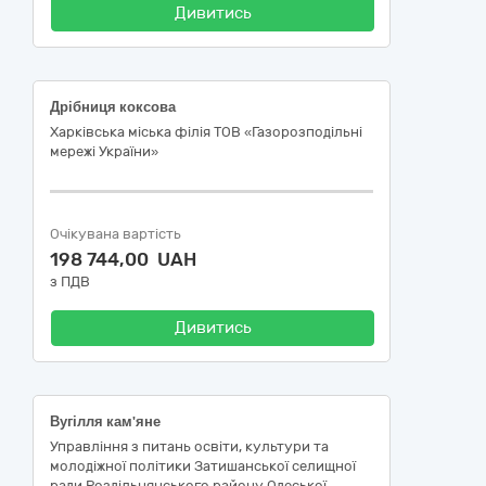
Дивитись
Дрібниця коксова
Харківська міська філія ТОВ «Газорозподільні
мережі України»
Очікувана вартість
198 744,00 UAH
з ПДВ
Дивитись
Вугілля кам'яне
Управління з питань освіти, культури та
молодіжної політики Затишанської селищної
ради Роздільнянського району Одеської