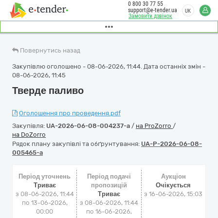
0 800 30 77 55
support@e-tender.ua
UK
Замовити дзвінок
Повернутись назад
Закупівлю оголошено - 08-06-2026, 11:44. Дата останніх змін -
08-06-2026, 11:45
Тверде паливо
Оголошення про проведення.pdf
Закупівля:
UA-2026-06-08-004237-a
/
на ProZorro
/
на DoZorro
Рядок плану закупівлі та обґрунтування:
UA-P-2026-06-08-
005465-a
Період уточнень
Період подачі
Аукціон
Триває
пропозицій
Очікується
з 08-06-2026, 11:44
Триває
з
16-06-2026, 15:03
по 13-06-2026,
з 08-06-2026, 11:44
00:00
по 16-06-2026,