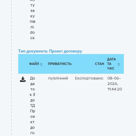
ту
за
ку
пів
лі.
do
cx
Тип документа: Проект договору
ДАТА
ФАЙЛ
ПРИВАТНІСТЬ
СТАН
ТА
ЧАС
До
публічний
Експортовано:
08-06-
да
2026,
то
11:44:20
к 3
до
ТД
Пр
ое
кт
до
го