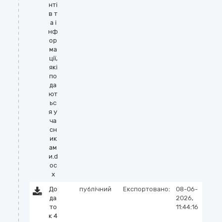
нті
в т
а і
нф
ор
ма
ції,
які
по
да
ют
ьс
я у
ча
сн
ик
ам
и.d
oc
x
До
публічний
Експортовано:
08-06-
да
2026,
то
11:44:16
к 4