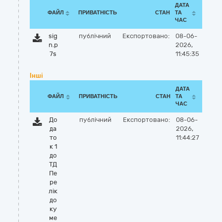
ДАТА
ФАЙЛ
ПРИВАТНІСТЬ
СТАН
ТА
ЧАС
sig
публічний
Експортовано:
08-06-
n.p
2026,
7s
11:45:35
Інші
ДАТА
ФАЙЛ
ПРИВАТНІСТЬ
СТАН
ТА
ЧАС
До
публічний
Експортовано:
08-06-
да
2026,
то
11:44:27
к 1
до
ТД
Пе
ре
лік
до
ку
ме