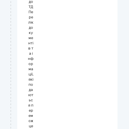
до
ТД
Пе
ре
лік
до
ку
ме
нті
в т
а і
нф
ор
ма
ції,
які
по
да
ют
ьс
я п
ер
ем
ож
це