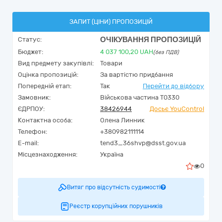
ЗАПИТ (ЦІНИ) ПРОПОЗИЦІЙ
ОЧІКУВАННЯ ПРОПОЗИЦІЙ
Статус:
Бюджет:
4 037 100,20
UAH
(без ПДВ)
Вид предмету закупівлі:
Товари
Оцінка пропозицій:
За вартістю придбання
Попередній етап:
Так
Перейти до відбору
Замовник:
Військова частина Т0330
ЄДРПОУ:
38426944
Досьє YouControl
Контактна особа:
Олена Линник
Телефон:
+380982111114
E-mail:
tend3_36shvp@dsst.gov.ua
Місцезнаходження:
Україна
0
Витяг про відсутність судимості
Реєстр корупційних порушників