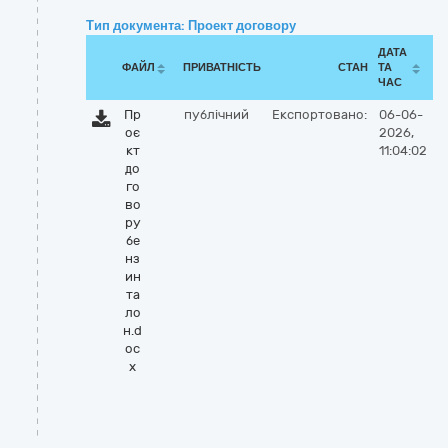
Тип документа: Проект договору
ДАТА
ФАЙЛ
ПРИВАТНІСТЬ
СТАН
ТА
ЧАС
Пр
публічний
Експортовано:
06-06-
оє
2026,
кт
11:04:02
до
го
во
ру
бе
нз
ин
та
ло
н.d
oc
x