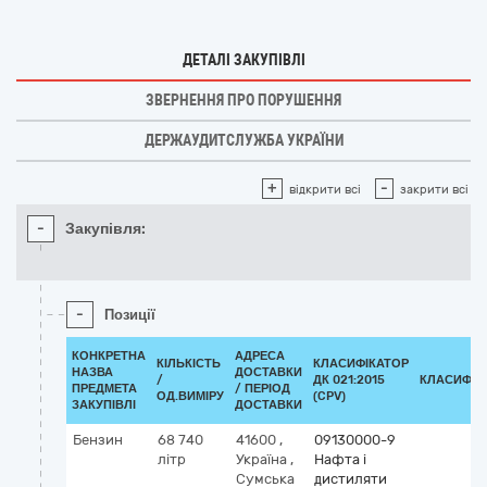
ДЕТАЛІ ЗАКУПІВЛІ
ЗВЕРНЕННЯ ПРО ПОРУШЕННЯ
ДЕРЖАУДИТСЛУЖБА УКРАЇНИ
+
-
відкрити всі
закрити всі
-
Закупівля:
-
Позиції
КОНКРЕТНА
АДРЕСА
КІЛЬКІСТЬ
КЛАСИФІКАТОР
НАЗВА
ДОСТАВКИ
/
ДК 021:2015
КЛАСИФІК
ПРЕДМЕТА
/ ПЕРІОД
ОД.ВИМІРУ
(CPV)
ЗАКУПІВЛІ
ДОСТАВКИ
Бензин
68 740
41600
,
09130000-9
літр
Україна
,
Нафта і
Сумська
дистиляти