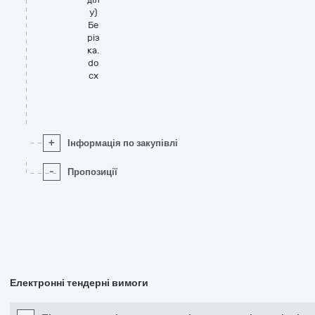
у)
Бе
різ
ка.
do
cx
+
Інформація по закупівлі
-
Пропозиції
Електронні тендерні вимоги