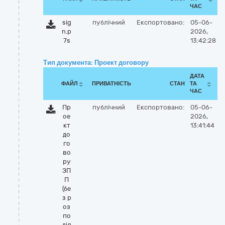
ЧАС
sig
публічний
Експортовано:
05-06-
n.p
2026,
7s
13:42:28
Тип документа: Проект договору
ДАТА
ФАЙЛ
ПРИВАТНІСТЬ
СТАН
ТА
ЧАС
Пр
публічний
Експортовано:
05-06-
ое
2026,
кт
13:41:44
до
го
во
ру
ЗП
П
(бе
з р
оз
по
діл