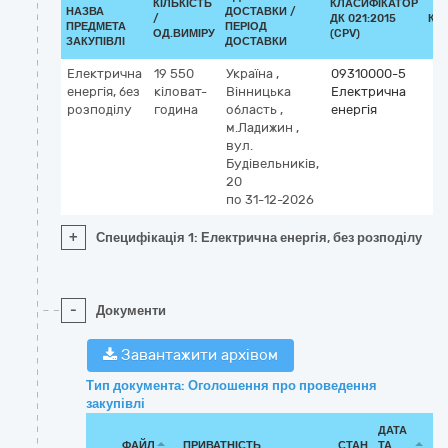
КІЛЬКІСТЬ
КЛАСИФІКАТОР
НАЗВА
ДОСТАВКИ /
/
ДК 021:2015
КЛ
ПРЕДМЕТА
ПЕРІОД
ОД.ВИМІРУ
(CPV)
ЗАКУПІВЛІ
ДОСТАВКИ
Електрична
19 550
Україна
,
09310000-5
енергія, без
кіловат-
Вінницька
Електрична
розподілу
година
область
,
енергія
м.Ладижин
,
вул.
Будівельників,
20
по 31-12-2026
+
Специфікація 1: Електрична енергія, без розподілу
-
Документи
Завантажити архівом
Тип документа: Оголошення про проведення
закупівлі
ДАТА
ФАЙЛ
ПРИВАТНІСТЬ
СТАН
ТА