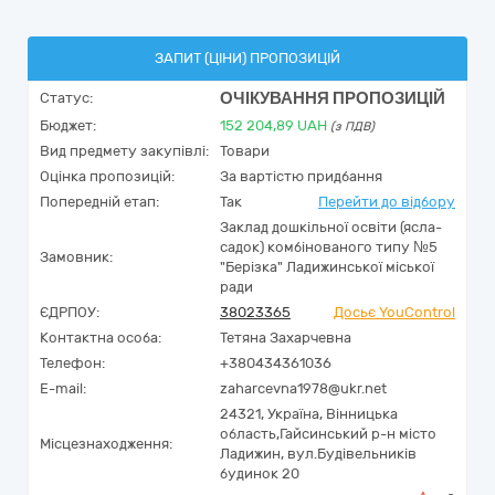
ЗАПИТ (ЦІНИ) ПРОПОЗИЦІЙ
ОЧІКУВАННЯ ПРОПОЗИЦІЙ
Статус:
Бюджет:
152 204,89
UAH
(з ПДВ)
Вид предмету закупівлі:
Товари
Оцінка пропозицій:
За вартістю придбання
Попередній етап:
Так
Перейти до відбору
Заклад дошкільної освіти (ясла-
садок) комбінованого типу №5
Замовник:
"Берізка" Ладижинської міської
ради
ЄДРПОУ:
38023365
Досьє YouControl
Контактна особа:
Тетяна Захарчевна
Телефон:
+380434361036
E-mail:
zaharcevna1978@ukr.net
24321,
Україна
,
Вінницька
область,
Гайсинський р-н місто
Місцезнаходження:
Ладижин,
вул.Будівельників
будинок 20