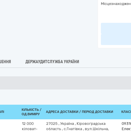
Місцезнаходжен
ШЕННЯ
ДЕРЖАУДИТСЛУЖБА УКРАЇНИ
КІЛЬКІСТЬ /
ВЛІ
АДРЕСА ДОСТАВКИ / ПЕРІОД ДОСТАВКИ
КЛАСИ
ОД.ВИМІРУ
12 000
27025
,
Україна
,
Кіровоградська
0931
кіловат-
область
,
с.Гнатівка
,
вул.Шкільна,
Елек