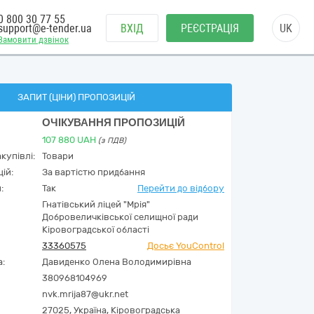
0 800 30 77 55
support@e-tender.ua
ВХІД
РЕЄСТРАЦІЯ
UK
Замовити дзвінок
ЗАПИТ (ЦІНИ) ПРОПОЗИЦІЙ
ОЧІКУВАННЯ ПРОПОЗИЦІЙ
107 880
UAH
(з ПДВ)
купівлі:
Товари
ій:
За вартістю придбання
:
Так
Перейти до відбору
Гнатівський ліцей "Мрія"
Добровеличківської селищної ради
Кіровоградської області
33360575
Досьє YouControl
а:
Давиденко Олена Володимирівна
380968104969
nvk.mrija87@ukr.net
27025,
Україна
,
Кіровоградська