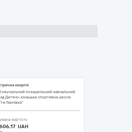
трична енергія
"Комунальний позашкільний навчальний
лад Дитячо-юнацька спортивна школа
 м.Тернівка"
увана вартість
 606,17 UAH