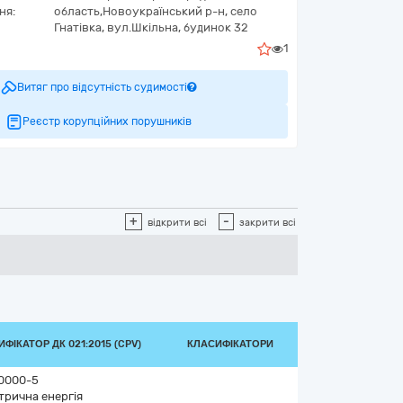
ня:
область,
Новоукраїнський р-н, село
Гнатівка,
вул.Шкільна, будинок 32
1
Витяг про відсутність судимості
Реєстр корупційних порушників
+
-
відкрити всі
закрити всі
ФІКАТОР ДК 021:2015 (CPV)
КЛАСИФІКАТОРИ
0000-5
трична енергія