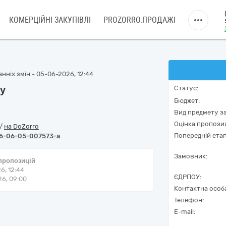
КОМЕРЦІЙНІ ЗАКУПІВЛІ
PROZORRO.ПРОДАЖІ
нніх змін - 05-06-2026, 12:44
лу
Статус:
Бюджет:
Вид предмету за
Оцінка пропозиц
/
на DoZorro
Попередній етап
6-06-05-007573-a
Замовник:
 пропозицій
6, 12:44
ЄДРПОУ:
6, 09:00
Контактна особ
Телефон:
E-mail: