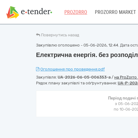
PROZORRO
PROZORRO MARKET
Повернутись назад
Закупівлю оголошено - 05-06-2026, 12:44. Дата оста
Електрична енергія. без розподі
Оголошення про проведення.pdf
Закупівля:
UA-2026-06-05-006353-a
/
на ProZorro
Рядок плану закупівлі та обґрунтування:
UA-P-202
Період подачі
з 05-06-202
по 10-06-202