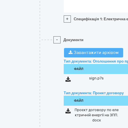
+
Специфікація 1: Електрична 
-
Документи
Завантажити архівом
Тип документа: Оголошення про п
ФАЙЛ
sign.p7s
Тип документа: Проект договору
ФАЙЛ
Проєкт договору по еле
ктричній енергії на ЗПП.
docx