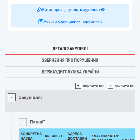
Витяг про відсутність судимості
Реєстр корупційних порушників
ДЕТАЛІ ЗАКУПІВЛІ
ЗВЕРНЕННЯ ПРО ПОРУШЕННЯ
ДЕРЖАУДИТСЛУЖБА УКРАЇНИ
+
-
відкрити всі
закрити всі
-
Закупівля:
-
Позиції
КОНКРЕТНА
АДРЕСА
КІЛЬКІСТЬ
КЛАСИФІКАТОР
НАЗВА
ДОСТАВКИ