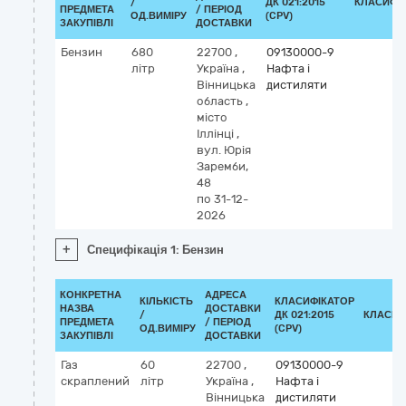
/
ДК 021:2015
КЛАСИФІ
ПРЕДМЕТА
/ ПЕРІОД
ОД.ВИМІРУ
(CPV)
ЗАКУПІВЛІ
ДОСТАВКИ
Бензин
680
22700
,
09130000-9
літр
Україна
,
Нафта і
Вінницька
дистиляти
область
,
місто
Іллінці
,
вул. Юрія
Заремби,
48
по 31-12-
2026
+
Специфікація 1: Бензин
КОНКРЕТНА
АДРЕСА
КІЛЬКІСТЬ
КЛАСИФІКАТОР
НАЗВА
ДОСТАВКИ
/
ДК 021:2015
КЛАСИФ
ПРЕДМЕТА
/ ПЕРІОД
ОД.ВИМІРУ
(CPV)
ЗАКУПІВЛІ
ДОСТАВКИ
Газ
60
22700
,
09130000-9
скраплений
літр
Україна
,
Нафта і
Вінницька
дистиляти