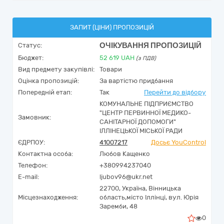
ЗАПИТ (ЦІНИ) ПРОПОЗИЦІЙ
ОЧІКУВАННЯ ПРОПОЗИЦІЙ
Статус:
Бюджет:
52 619
UAH
(з ПДВ)
Вид предмету закупівлі:
Товари
Оцінка пропозицій:
За вартістю придбання
Попередній етап:
Так
Перейти до відбору
КОМУНАЛЬНЕ ПІДПРИЄМСТВО
"ЦЕНТР ПЕРВИННОЇ МЕДИКО-
Замовник:
САНІТАРНОЇ ДОПОМОГИ"
ІЛЛІНЕЦЬКОЇ МІСЬКОЇ РАДИ
ЄДРПОУ:
41007217
Досьє YouControl
Контактна особа:
Любов Кащенко
Телефон:
+380994237040
E-mail:
ljubov96@ukr.net
22700,
Україна
,
Вінницька
Місцезнаходження:
область,
місто Іллінці,
вул. Юрія
Заремби, 48
0