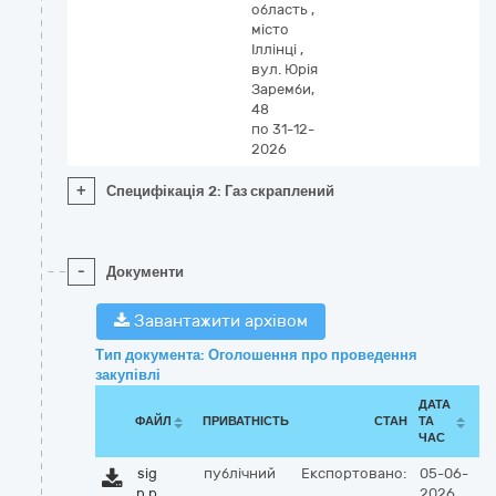
область
,
місто
Іллінці
,
вул. Юрія
Заремби,
48
по 31-12-
2026
+
Специфікація 2: Газ скраплений
-
Документи
Завантажити архівом
Тип документа: Оголошення про проведення
закупівлі
ДАТА
ФАЙЛ
ПРИВАТНІСТЬ
СТАН
ТА
ЧАС
sig
публічний
Експортовано:
05-06-
n.p
2026,