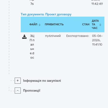
7s
11:42:49
Тип документа: Проект договору
ДАТА
ФАЙЛ
ПРИВАТНІСТЬ
СТАН
ТА
ЧАС
ЗЦ
публічний
Експортовано:
05-06-
П п
2026,
ал
11:41:10
ьн
е.d
oc
+
Інформація по закупівлі
-
Пропозиції