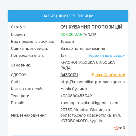
ЗАПИТ (ЦІНИ) ПРОПОЗИЦІЙ
ОЧІКУВАННЯ ПРОПОЗИЦІЙ
Статус:
Бюджет:
60 000
UAH
(з ПДВ)
Вид предмету закупівлі:
Товари
Оцінка пропозицій:
За вартістю придбання
Попередній етап:
Так
Перейти до відбору
КРАСНОПІЛЬСЬКА СІЛЬСЬКА
Замовник:
РАДА
ЄДРПОУ:
04330131
Досьє YouControl
Сайт:
http://krasnopilka-gromada.gov.ua
Контактна особа:
Марія Сулима
Телефон:
+380680455349
E-mail:
krasnopilkazakupki@gmail.com
23733,
Україна
,
Вінницька
Місцезнаходження:
область,
село Краснопілка,
вул.
КОТОВСЬКОГО, буд. 16
0