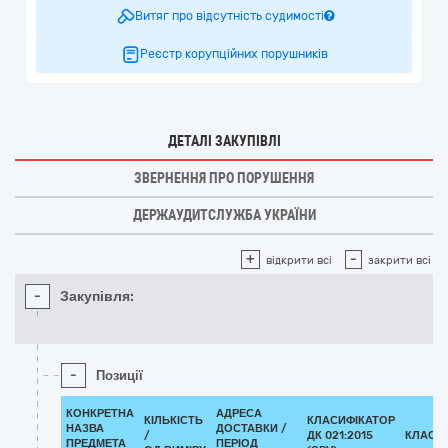
Витяг про відсутність судимості
Реєстр корупційних порушників
ДЕТАЛІ ЗАКУПІВЛІ
ЗВЕРНЕННЯ ПРО ПОРУШЕННЯ
ДЕРЖАУДИТСЛУЖБА УКРАЇНИ
+
-
відкрити всі
закрити всі
-
Закупівля:
-
Позиції
КОНКРЕТНА
АДРЕСА
КІЛЬКІСТЬ
КЛАСИФІКАТОР
НАЗВА
ДОСТАВКИ /
/
ДК 021:2015
КЛАСИ
ПРЕДМЕТА
ПЕРІОД