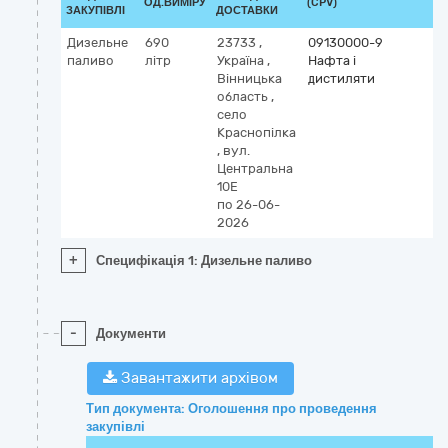
ОД.ВИМІРУ
(CPV)
ЗАКУПІВЛІ
ДОСТАВКИ
Дизельне
690
23733
,
09130000-9
паливо
літр
Україна
,
Нафта і
Вінницька
дистиляти
область
,
село
Краснопілка
,
вул.
Центральна
10Е
по 26-06-
2026
+
Специфікація 1: Дизельне паливо
-
Документи
Завантажити архівом
Тип документа: Оголошення про проведення
закупівлі