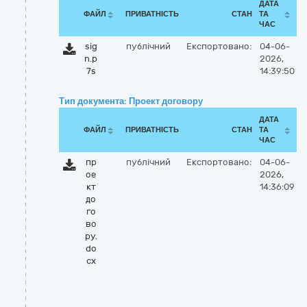
ДАТА
ФАЙЛ
ПРИВАТНІСТЬ
СТАН
ТА
ЧАС
sig
публічний
Експортовано:
04-06-
n.p
2026,
7s
14:39:50
Тип документа: Проект договору
ДАТА
ФАЙЛ
ПРИВАТНІСТЬ
СТАН
ТА
ЧАС
пр
публічний
Експортовано:
04-06-
ое
2026,
кт
14:36:09
до
го
во
ру.
do
cx