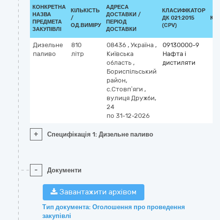
КОНКРЕТНА
АДРЕСА
КІЛЬКІСТЬ
КЛАСИФІКАТОР
НАЗВА
ДОСТАВКИ /
/
ДК 021:2015
КЛ
ПРЕДМЕТА
ПЕРІОД
ОД.ВИМІРУ
(CPV)
ЗАКУПІВЛІ
ДОСТАВКИ
Дизельне
810
08436
,
Україна
,
09130000-9
паливо
літр
Київська
Нафта і
область
,
дистиляти
Бориспільський
район,
с.Стовп’яги
,
вулиця Дружби,
24
по 31-12-2026
+
Специфікація 1: Дизельне паливо
-
Документи
Завантажити архівом
Тип документа: Оголошення про проведення
закупівлі