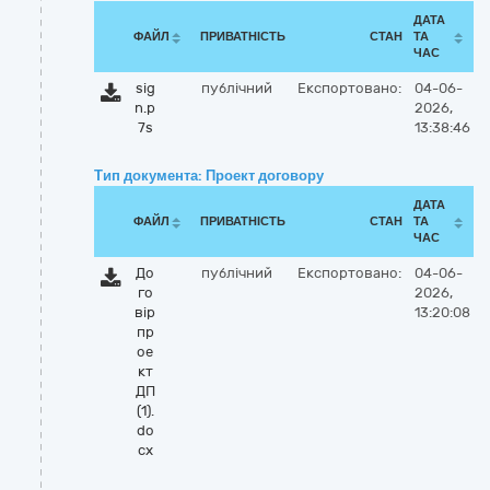
ДАТА
ФАЙЛ
ПРИВАТНІСТЬ
СТАН
ТА
ЧАС
sig
публічний
Експортовано:
04-06-
n.p
2026,
7s
13:38:46
Тип документа: Проект договору
ДАТА
ФАЙЛ
ПРИВАТНІСТЬ
СТАН
ТА
ЧАС
До
публічний
Експортовано:
04-06-
го
2026,
вір
13:20:08
пр
ое
кт
ДП
(1).
do
cx