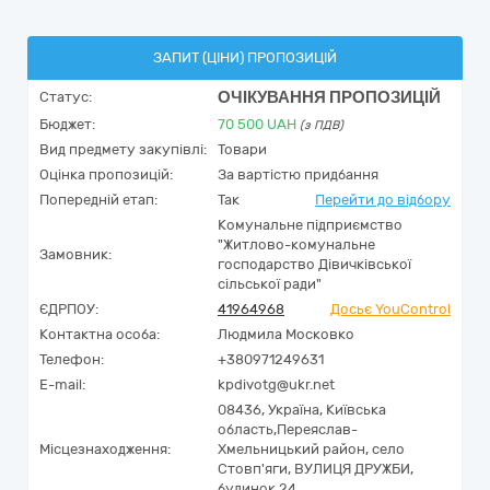
ЗАПИТ (ЦІНИ) ПРОПОЗИЦІЙ
ОЧІКУВАННЯ ПРОПОЗИЦІЙ
Статус:
Бюджет:
70 500
UAH
(з ПДВ)
Вид предмету закупівлі:
Товари
Оцінка пропозицій:
За вартістю придбання
Попередній етап:
Так
Перейти до відбору
Комунальне підприємство
"Житлово-комунальне
Замовник:
господарство Дівичківської
сільської ради"
ЄДРПОУ:
41964968
Досьє YouControl
Контактна особа:
Людмила Московко
Телефон:
+380971249631
E-mail:
kpdivotg@ukr.net
08436,
Україна
,
Київська
область,
Переяслав-
Місцезнаходження:
Хмельницький район, село
Стовп'яги,
ВУЛИЦЯ ДРУЖБИ,
будинок 24