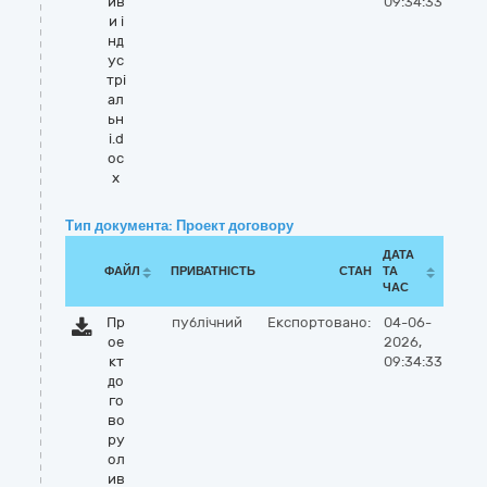
ив
09:34:33
и і
нд
ус
трі
ал
ьн
і.d
oc
x
Тип документа: Проект договору
ДАТА
ФАЙЛ
ПРИВАТНІСТЬ
СТАН
ТА
ЧАС
Пр
публічний
Експортовано:
04-06-
ое
2026,
кт
09:34:33
до
го
во
ру
ол
ив