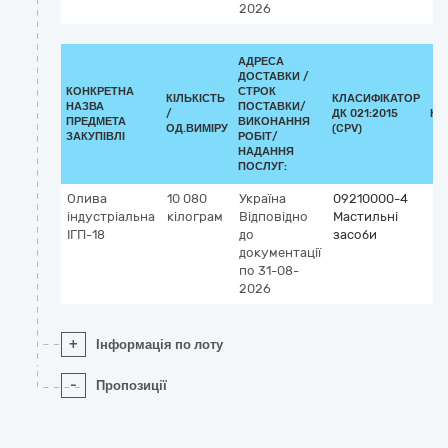
2026
АДРЕСА
ДОСТАВКИ /
КОНКРЕТНА
СТРОК
КІЛЬКІСТЬ
КЛАСИФІКАТОР
НАЗВА
ПОСТАВКИ/
/
ДК 021:2015
КЛ
ПРЕДМЕТА
ВИКОНАННЯ
ОД.ВИМІРУ
(CPV)
ЗАКУПІВЛІ
РОБІТ/
НАДАННЯ
ПОСЛУГ:
Олива
10 080
Україна
09210000-4
індустріальна
кілограм
Відповідно
Мастильні
ІГП-18
до
засоби
документації
по 31-08-
2026
+
Інформація по лоту
-
Пропозиції