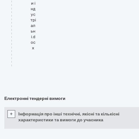
и і
нд
ус
трі
ал
ьн
і.d
oc
x
Електронні тендерні вимоги
+
Інформація про інші технічні, якісні та кількісні
характеристики та вимоги до учасника