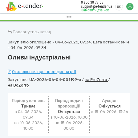
0 800 30 77 55
support@e-tender.ua
UK
Замовити дзвінок
Повернутись назад
Закупівлю оголошено - 04-06-2026, 09:34. Дата останніх змін
- 04-06-2026, 09:34
Оливи індустріальні
Оголошення про проведення.pdf
Закупівля:
UA-2026-06-04-001199-a
/
на ProZorro
/
на DoZorro
Період уточнень
Період подачі
Аукціон
Триває
пропозицій
Очікується
з 04-06-2026,
Очікується
з
15-06-2026, 13:26
09:34
з 10-06-2026, 10:00
по 10-06-2026,
по 15-06-2026,
10:00
00:00