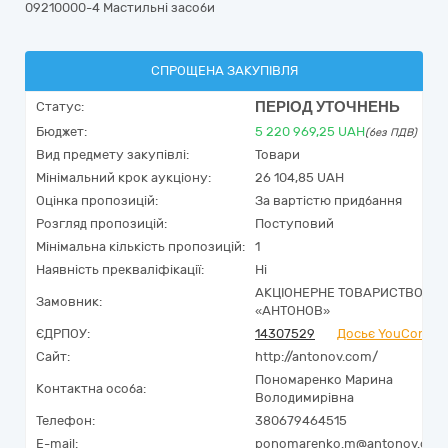
09210000-4 Мастильні засоби
СПРОЩЕНА ЗАКУПІВЛЯ
ПЕРІОД УТОЧНЕНЬ
Статус:
Бюджет:
5 220 969,25
UAH
(без ПДВ)
Вид предмету закупівлі:
Товари
Мінімальний крок аукціону:
26 104,85 UAH
Оцінка пропозицій:
За вартістю придбання
Розгляд пропозицій:
Поступовий
Мінімальна кількість пропозицій:
1
Наявність прекваліфікації:
Ні
АКЦІОНЕРНЕ ТОВАРИСТВО
Замовник:
«АНТОНОВ»
ЄДРПОУ:
14307529
Досьє YouControl
Сайт:
http://antonov.com/
Пономаренко Марина
Контактна особа:
Володимирівна
Телефон:
380679464515
E-mail:
ponomarenko.m@antonov.com