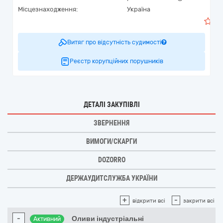
Місцезнаходження:
Україна
0
Витяг про відсутність судимості
Реєстр корупційних порушників
ДЕТАЛІ ЗАКУПІВЛІ
ЗВЕРНЕННЯ
ВИМОГИ/СКАРГИ
DOZORRO
ДЕРЖАУДИТСЛУЖБА УКРАЇНИ
+
-
відкрити всі
закрити всі
-
Оливи індустріальні
Активний