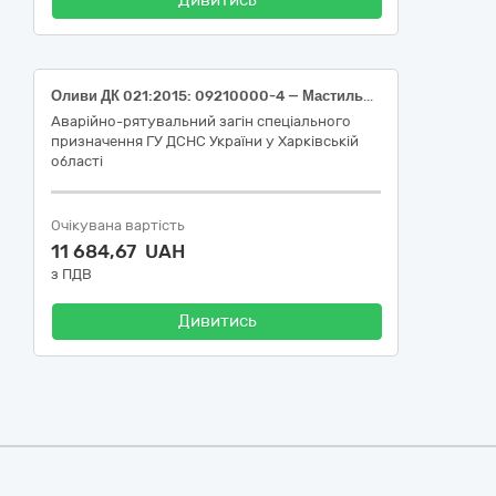
Дивитись
Оливи ДК 021:2015: 09210000-4 — Мастильні засоби
Аварійно-рятувальний загін спеціального
призначення ГУ ДСНС України у Харківській
області
Очікувана вартість
11 684,67 UAH
з ПДВ
Дивитись