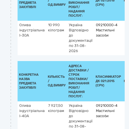
/
ДК 021:2015
КЛ
ПРЕДМЕТА
ВИКОНАННЯ
ОД.ВИМІРУ
(CPV)
ЗАКУПІВЛІ
РОБІТ/
НАДАННЯ
ПОСЛУГ:
Олива
10 990
Україна
09210000-4
індустріальна
кілограм
Відповідно
Мастильні
І-30А
до
засоби
документації
по 31-08-
2026
АДРЕСА
ДОСТАВКИ /
КОНКРЕТНА
СТРОК
КІЛЬКІСТЬ
КЛАСИФІКАТОР
НАЗВА
ПОСТАВКИ/
/
ДК 021:2015
КЛ
ПРЕДМЕТА
ВИКОНАННЯ
ОД.ВИМІРУ
(CPV)
ЗАКУПІВЛІ
РОБІТ/
НАДАННЯ
ПОСЛУГ:
Олива
7 927,50
Україна
09210000-4
індустріальна
кілограм
Відповідно
Мастильні
І-40А
до
засоби
документації
по 31-08-