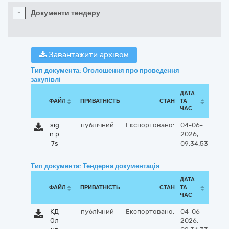
-
Документи тендеру
Завантажити архівом
Тип документа: Оголошення про проведення
закупівлі
ДАТА
ФАЙЛ
ПРИВАТНІСТЬ
СТАН
ТА
ЧАС
sig
публічний
Експортовано:
04-06-
n.p
2026,
7s
09:34:53
Тип документа: Тендерна документація
ДАТА
ФАЙЛ
ПРИВАТНІСТЬ
СТАН
ТА
ЧАС
КД
публічний
Експортовано:
04-06-
Ол
2026,