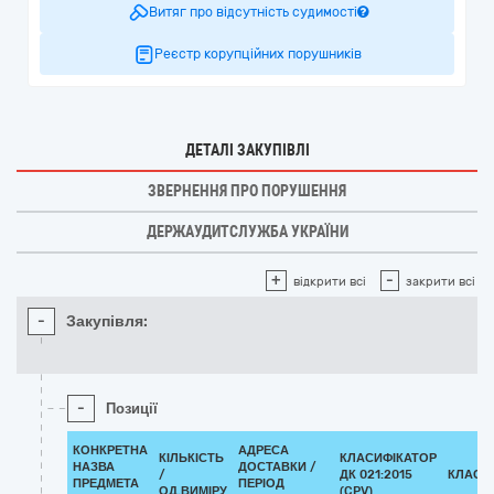
Витяг про відсутність судимості
Реєстр корупційних порушників
ДЕТАЛІ ЗАКУПІВЛІ
ЗВЕРНЕННЯ ПРО ПОРУШЕННЯ
ДЕРЖАУДИТСЛУЖБА УКРАЇНИ
+
-
відкрити всі
закрити всі
-
Закупівля:
-
Позиції
КОНКРЕТНА
АДРЕСА
КІЛЬКІСТЬ
КЛАСИФІКАТОР
НАЗВА
ДОСТАВКИ /
/
ДК 021:2015
КЛАСИ
ПРЕДМЕТА
ПЕРІОД
ОД.ВИМІРУ
(CPV)