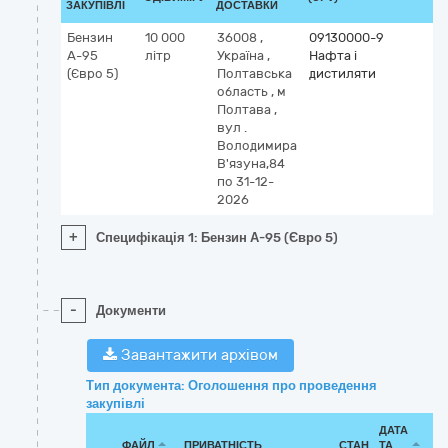
ЗАКУПІВЛІ
ДОСТАВКИ
Бензин
10 000
36008
,
09130000-9
А-95
літр
Україна
,
Нафта і
(Євро 5)
Полтавська
дистиляти
область
,
м
Полтава
,
вул .
Володимира
В'язуна,84
по 31-12-
2026
+
Специфікація 1: Бензин А-95 (Євро 5)
-
Документи
Завантажити архівом
Тип документа: Оголошення про проведення
закупівлі
ДАТА
ФАЙЛ
ПРИВАТНІСТЬ
СТАН
ТА