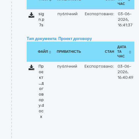
ЧАС
sig
публічний
Експортовано:
03-06-
n.p
2026,
7s
16:41:37
Тип документа: Проект договору
ДАТА
ФАЙЛ
ПРИВАТНІСТЬ
СТАН
ТА
ЧАС
Пр
публічний
Експортовано:
03-06-
оє
2026,
кт
16:40:49
_д
ог
ов
ор
у.d
oc
x