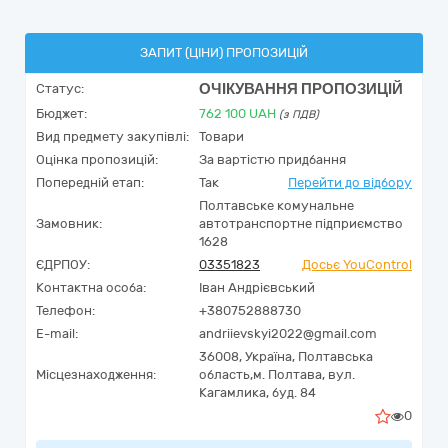
ЗАПИТ (ЦІНИ) ПРОПОЗИЦІЙ
ОЧІКУВАННЯ ПРОПОЗИЦІЙ
Статус:
Бюджет:
762 100
UAH
(з ПДВ)
Вид предмету закупівлі:
Товари
Оцінка пропозицій:
За вартістю придбання
Попередній етап:
Так
Перейти до відбору
Полтавське комунальне
Замовник:
автотранспортне підприємство
1628
ЄДРПОУ:
03351823
Досьє YouControl
Контактна особа:
Іван Андрієвський
Телефон:
+380752888730
E-mail:
andriievskyi2022@gmail.com
36008,
Україна
,
Полтавська
Місцезнаходження:
область,
м. Полтава,
вул.
Кагамлика, буд. 84
0