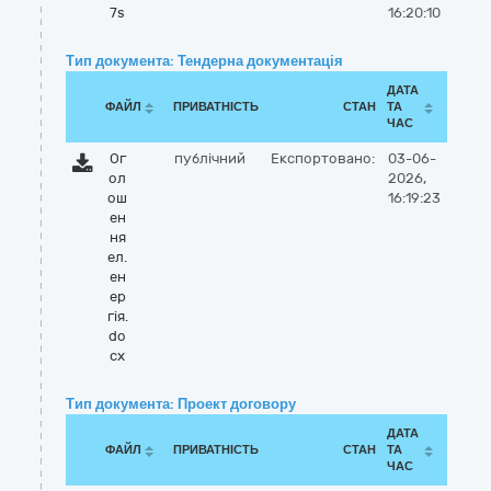
7s
16:20:10
Тип документа: Тендерна документація
ДАТА
ФАЙЛ
ПРИВАТНІСТЬ
СТАН
ТА
ЧАС
Ог
публічний
Експортовано:
03-06-
ол
2026,
ош
16:19:23
ен
ня
ел.
ен
ер
гія.
do
cx
Тип документа: Проект договору
ДАТА
ФАЙЛ
ПРИВАТНІСТЬ
СТАН
ТА
ЧАС