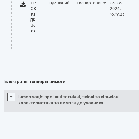
ПР
публічний
Експортовано:
03-06-
ОЄ
2026,
КТ
16:19:23
ДК.
do
cx
Електронні тендерні вимоги
+
Інформація про інші технічні, якісні та кількісні
характеристики та вимоги до учасника