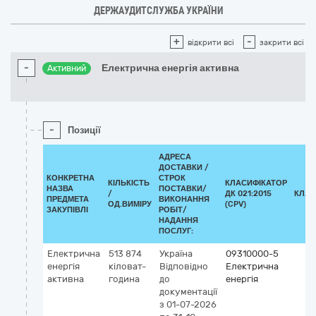
ДЕРЖАУДИТСЛУЖБА УКРАЇНИ
+
-
відкрити всі
закрити всі
-
Електрична енергія активна
Активний
-
Позиції
АДРЕСА
ДОСТАВКИ /
КОНКРЕТНА
СТРОК
КІЛЬКІСТЬ
КЛАСИФІКАТОР
НАЗВА
ПОСТАВКИ/
/
ДК 021:2015
КЛАС
ПРЕДМЕТА
ВИКОНАННЯ
ОД.ВИМІРУ
(CPV)
ЗАКУПІВЛІ
РОБІТ/
НАДАННЯ
ПОСЛУГ:
Електрична
513 874
Україна
09310000-5
енергія
кіловат-
Відповідно
Електрична
активна
година
до
енергія
документації
з 01-07-2026