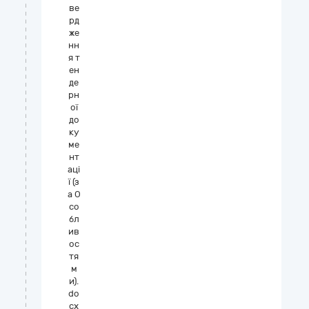
ве
рд
же
нн
я т
ен
де
рн
ої
до
ку
ме
нт
аці
ї (з
а О
со
бл
ив
ос
тя
м
и).
do
cx