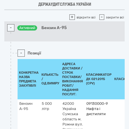
ДЕРЖАУДИТСЛУЖБА УКРАЇНИ
+
-
відкрити всі
закрити всі
-
Бензин А-95
Активний
-
Позиції
АДРЕСА
ДОСТАВКИ /
КОНКРЕТНА
СТРОК
КІЛЬКІСТЬ
КЛАСИФІКАТОР
НАЗВА
ПОСТАВКИ/
/
ДК 021:2015
КЛАСИФ
ПРЕДМЕТА
ВИКОНАННЯ
ОД.ВИМІРУ
(CPV)
ЗАКУПІВЛІ
РОБІТ/
НАДАННЯ
ПОСЛУГ:
Бензин
5 000
42000
09130000-9
А-95
літр
Україна
Нафта і
Сумська
дистиляти
область
м.
Ромни
вул.