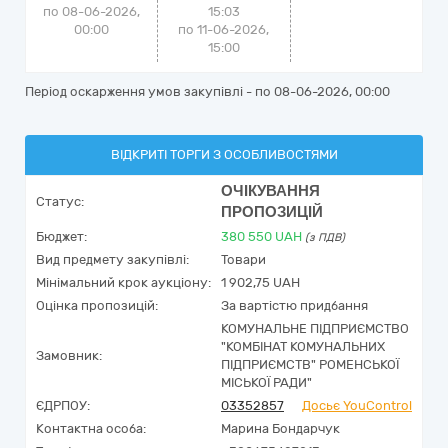
по 08-06-2026,
15:03
00:00
по 11-06-2026,
15:00
Період оскарження умов закупівлі - по
08-06-2026, 00:00
ВІДКРИТІ ТОРГИ З ОСОБЛИВОСТЯМИ
ОЧІКУВАННЯ
Статус:
ПРОПОЗИЦІЙ
Бюджет:
380 550
UAH
(з ПДВ)
Вид предмету закупівлі:
Товари
Мінімальний крок аукціону:
1 902,75 UAH
Оцінка пропозицій:
За вартістю придбання
КОМУНАЛЬНЕ ПІДПРИЄМСТВО
"КОМБІНАТ КОМУНАЛЬНИХ
Замовник:
ПІДПРИЄМСТВ" РОМЕНСЬКОЇ
МІСЬКОЇ РАДИ"
ЄДРПОУ:
03352857
Досьє YouControl
Контактна особа:
Марина Бондарчук