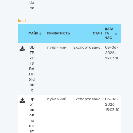
do
cx
Інші
ДАТА
ФАЙЛ
ПРИВАТНІСТЬ
СТАН
ТА
ЧАС
ОБ
публічний
Експортовано:
03-06-
ГР
2026,
УН
15:03:10
ТУ
ВА
НН
Я.d
oc
x
Пр
публічний
Експортовано:
03-06-
от
2026,
ок
15:03:10
ол
пр
о з
ат