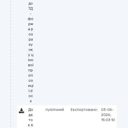
до
ТД
-
фо
рм
а р
оз
ра
ху
нк
у ц
іно
вої
пр
оп
оз
иці
ї.d
oc
x
До
публічний
Експортовано:
03-06-
да
2026,
то
15:03:10
к 6