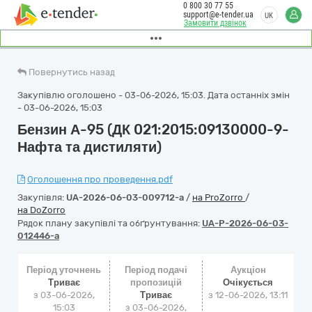
0 800 30 77 55
support@e-tender.ua
UK
Замовити дзвінок
Повернутись назад
Закупівлю оголошено - 03-06-2026, 15:03. Дата останніх змін
- 03-06-2026, 15:03
Бензин А-95 (ДК 021:2015:09130000-9-
Нафта та дистиляти)
Оголошення про проведення.pdf
Закупівля:
UA-2026-06-03-009712-a
/
на ProZorro
/
на DoZorro
Рядок плану закупівлі та обґрунтування:
UA-P-2026-06-03-
012446-a
Період уточнень
Період подачі
Аукціон
Триває
пропозицій
Очікується
з 03-06-2026,
Триває
з
12-06-2026, 13:11
15:03
з 03-06-2026,