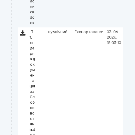
ас
ни
ка.
do
cx
П.
публічний
Експортовано:
03-06-
1. Т
2026,
ен
15:03:10
де
рн
а д
ок
ум
ен
та
ція
за
Ос
об
ли
во
ст
ям
и.d
oc