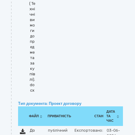
( Те
хні
чні
ви
мо
ги
до
пр
ед
ме
та
за
ку
пів
лі).
do
cx
Тип документа: Проект договору
ДАТА
ФАЙЛ
ПРИВАТНІСТЬ
СТАН
ТА
ЧАС
До
публічний
Експортовано:
03-06-