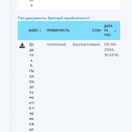
x
Тип документа: Критерії прийнятності
ДАТА
ФАЙЛ
ПРИВАТНІСТЬ
СТАН
ТА
ЧАС
До
публічний
Експортовано:
03-06-
да
2026,
то
15:03:10
к
5.
Пе
ре
лік
до
ку
ме
нті
в п
ер
ем
ож
ця.