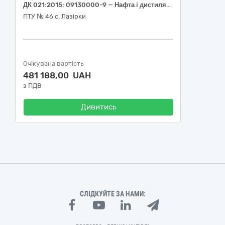
ДК 021:2015: 09130000-9 — Нафта і дистиляти. Бензин марки А-95 та дизельне паливо по скретч – картках або талонах.
ПТУ № 46 с. Лазірки
Очікувана вартість
481 188,00 UAH
з ПДВ
Дивитись
СЛІДКУЙТЕ ЗА НАМИ: