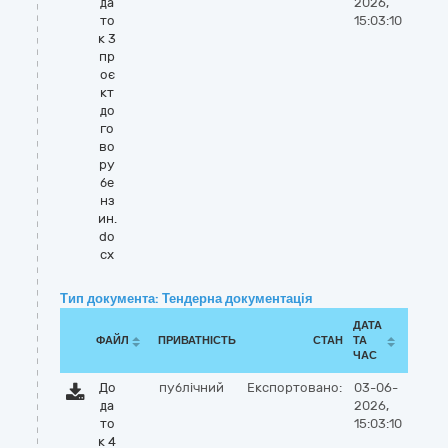
да
2026,
то
15:03:10
к 3
пр
оє
кт
до
го
во
ру
бе
нз
ин.
do
cx
Тип документа: Тендерна документація
ДАТА
ФАЙЛ
ПРИВАТНІСТЬ
СТАН
ТА
ЧАС
До
публічний
Експортовано:
03-06-
да
2026,
то
15:03:10
к 4