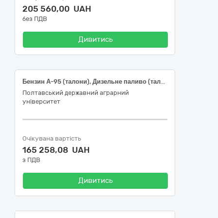
205 560,00 UAH
без ПДВ
Дивитись
Бензин А-95 (талони), Дизельне паливо (талони).Код ДК 021:2015 – 09130000-9 - Нафта і дистиляти
Полтавський державний аграрний
університет
Очікувана вартість
165 258,08 UAH
з ПДВ
Дивитись