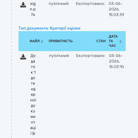
sig
публічний
Експортовано:
03-06-
n.p
2026,
7s
15:03:39
Тип документа: Критерії оцінки
ДАТА
ФАЙЛ
ПРИВАТНІСТЬ
СТАН
ТА
ЧАС
До
публічний
Експортовано:
03-06-
да
2026,
то
15:03:10
к 1
до
те
нд
ер
ної
до
ку
ме
нт
аці
ї (к