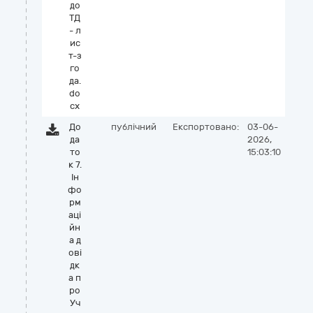
до
ТД
- л
ис
т-з
го
да.
do
cx
До
публічний
Експортовано:
03-06-
да
2026,
то
15:03:10
к 7.
Ін
фо
рм
аці
йн
а д
ові
дк
а п
ро
Уч