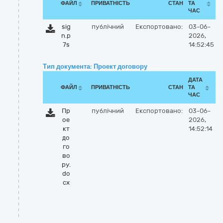
ФАЙЛ
ПРИВАТНІСТЬ
СТАН
ТА
ЧАС
sig
публічний
Експортовано:
03-06-
n.p
2026,
7s
14:52:45
Тип документа: Проект договору
ДАТА
ФАЙЛ
ПРИВАТНІСТЬ
СТАН
ТА
ЧАС
Пр
публічний
Експортовано:
03-06-
ое
2026,
кт
14:52:14
до
го
во
ру.
do
cx