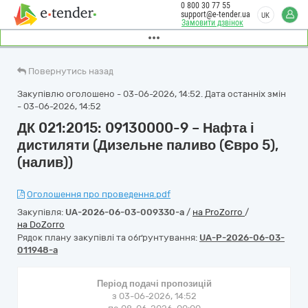
0 800 30 77 55
support@e-tender.ua
UK
Замовити дзвінок
Повернутись назад
Закупівлю оголошено - 03-06-2026, 14:52. Дата останніх змін
- 03-06-2026, 14:52
ДК 021:2015: 09130000-9 – Нафта і
дистиляти (Дизельне паливо (Євро 5),
(налив))
Оголошення про проведення.pdf
Закупівля:
UA-2026-06-03-009330-a
/
на ProZorro
/
на DoZorro
Рядок плану закупівлі та обґрунтування:
UA-P-2026-06-03-
011948-a
Період подачі пропозицій
з 03-06-2026, 14:52