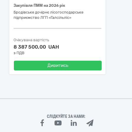
Закупівля ПММ на 2026 рік
Бродівське дочірнє лісогосподарське
підприємство ЛГП «Галсільліс»
Очікувана вартість
8 387 500,00 UAH
з ПДВ
Дивитись
СЛІДКУЙТЕ ЗА НАМИ: