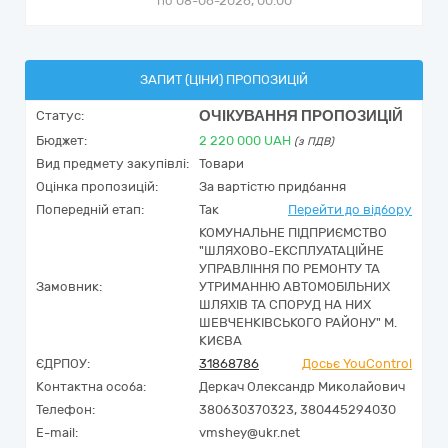
по 08-06-2026, 00:00
ЗАПИТ (ЦІНИ) ПРОПОЗИЦІЙ
ОЧІКУВАННЯ ПРОПОЗИЦІЙ
Статус:
Бюджет:
2 220 000
UAH
(з ПДВ)
Вид предмету закупівлі:
Товари
Оцінка пропозицій:
За вартістю придбання
Попередній етап:
Так
Перейти до відбору
КОМУНАЛЬНЕ ПІДПРИЄМСТВО
"ШЛЯХОВО-ЕКСПЛУАТАЦІЙНЕ
УПРАВЛІННЯ ПО РЕМОНТУ ТА
Замовник:
УТРИМАННЮ АВТОМОБІЛЬНИХ
ШЛЯХІВ ТА СПОРУД НА НИХ
ШЕВЧЕНКІВСЬКОГО РАЙОНУ" М.
КИЄВА
ЄДРПОУ:
31868786
Досьє YouControl
Контактна особа:
Деркач Олександр Миколайович
Телефон:
380630370323, 380445294030
E-mail:
vmshey@ukr.net