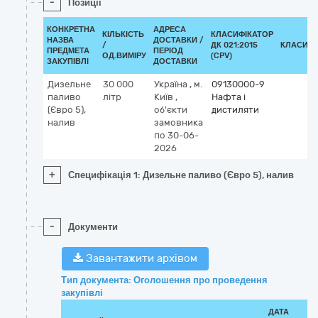
-
Позиції
КОНКРЕТНА
АДРЕСА
КІЛЬКІСТЬ
КЛАСИФІКАТОР
НАЗВА
ДОСТАВКИ /
/
ДК 021:2015
КЛАСИФІ
ПРЕДМЕТА
ПЕРІОД
ОД.ВИМІРУ
(CPV)
ЗАКУПІВЛІ
ДОСТАВКИ
Дизельне
30 000
Україна
,
м.
09130000-9
паливо
літр
Київ
,
Нафта і
(Євро 5),
об'єкти
дистиляти
налив
замовника
по 30-06-
2026
+
Специфікація 1: Дизельне паливо (Євро 5), налив
-
Документи
Завантажити архівом
Тип документа: Оголошення про проведення
закупівлі
ДАТА