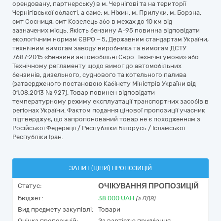
орендовану, партнерську) в м. Чернігові та на території
Чернігівської області, а саме: м. Ніжин, м. Прилуки, м. Борзна,
смт Сосниця, смт Козелець або в межах до 10 км від
зазначених місць. Якість бензину А-95 повинна відповідати
екологічним нормам ЄВРО – 5, Державним стандартам України,
технічним вимогам заводу виробника та вимогам ДСТУ
7687:2015 «Бензини автомобільні Євро. Технічні умови» або
Технічному регламенту щодо вимог до автомобільних
бензинів, дизельного, суднового та котельного палива
(затвердженого постановою Кабінету Міністрів України від
01.08.2013 № 927). Товар повинен відповідати
температурному режиму експлуатації транспортних засобів в
регіонах України. Фактом подання цінової пропозиції учасник
підтверджує, що запропонований товар не є походженням з
Російської Федерації / Республіки Білорусь / Ісламської
Республіки Іран.
ЗАПИТ (ЦІНИ) ПРОПОЗИЦІЙ
ОЧІКУВАННЯ ПРОПОЗИЦІЙ
Статус:
Бюджет:
38 000
UAH
(з ПДВ)
Вид предмету закупівлі:
Товари
Оцінка пропозицій:
За вартістю придбання