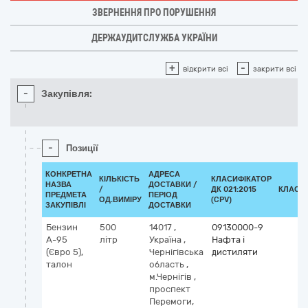
ЗВЕРНЕННЯ ПРО ПОРУШЕННЯ
ДЕРЖАУДИТСЛУЖБА УКРАЇНИ
+
-
відкрити всі
закрити всі
-
Закупівля:
-
Позиції
КОНКРЕТНА
АДРЕСА
КІЛЬКІСТЬ
КЛАСИФІКАТОР
НАЗВА
ДОСТАВКИ /
/
ДК 021:2015
КЛАСИ
ПРЕДМЕТА
ПЕРІОД
ОД.ВИМІРУ
(CPV)
ЗАКУПІВЛІ
ДОСТАВКИ
Бензин
500
14017
,
09130000-9
А-95
літр
Україна
,
Нафта і
(Євро 5),
Чернігівська
дистиляти
талон
область
,
м.Чернігів
,
проспект
Перемоги,