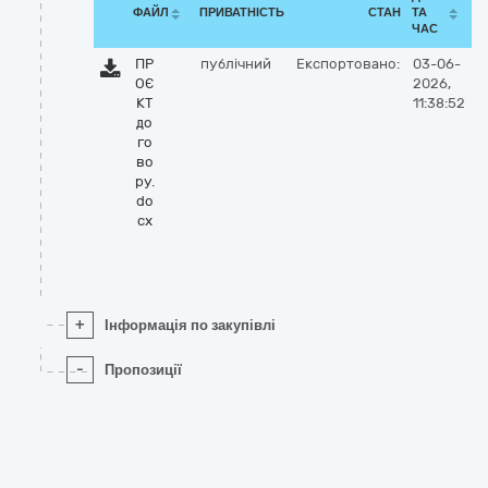
ФАЙЛ
ПРИВАТНІСТЬ
СТАН
ТА
ЧАС
ПР
публічний
Експортовано:
03-06-
ОЄ
2026,
КТ
11:38:52
до
го
во
ру.
do
cx
+
Інформація по закупівлі
-
Пропозиції