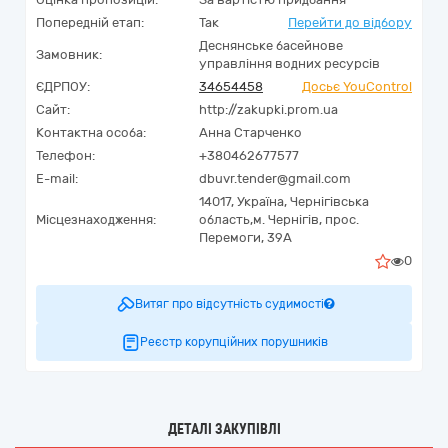
Попередній етап:
Так
Перейти до відбору
Деснянське басейнове
Замовник:
управління водних ресурсів
ЄДРПОУ:
34654458
Досьє YouControl
Сайт:
http://zakupki.prom.ua
Контактна особа:
Анна Старченко
Телефон:
+380462677577
E-mail:
dbuvr.tender@gmail.com
14017,
Україна
,
Чернігівська
Місцезнаходження:
область,
м. Чернігів,
прос.
Перемоги, 39А
0
Витяг про відсутність судимості
Реєстр корупційних порушників
ДЕТАЛІ ЗАКУПІВЛІ