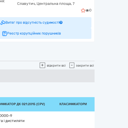
ня:
Славутич,
Центральна площа, 7
0
Витяг про відсутність судимості
Реєстр корупційних порушників
+
-
відкрити всі
закрити всі
ФІКАТОР ДК 021:2015 (CPV)
КЛАСИФІКАТОРИ
0000-9
а і дистиляти