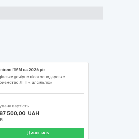
півля ПММ на 2026 рік
івське дочірнє лісогосподарське
риємство ЛГП «Галсільліс»
увана вартість
387 500,00 UAH
ДВ
Дивитись