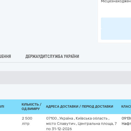
Місцезнаходжен
ШЕННЯ
ДЕРЖАУДИТСЛУЖБА УКРАЇНИ
КІЛЬКІСТЬ /
ВЛІ
АДРЕСА ДОСТАВКИ / ПЕРІОД ДОСТАВКИ
КЛАСИ
ОД.ВИМІРУ
2 500
07100
,
Україна
,
Київська область
,
0913
літр
місто Славутич
,
Центральна площа, 7
Нафт
по 31-12-2026