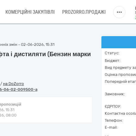
КОМЕРЦІЙНІ ЗАКУПІВЛІ
PROZORRO.ПРОДАЖІ
ніх змін - 02-06-2026, 15:31
фта і дистиляти (Бензин марки
Статус:
Бюджет:
Вид предмету за
Оцінка пропозиц
Попередній етап
o
/
на DoZorro
6-06-02-009500-a
Замовник:
 пропозицій
ЄДРПОУ:
6, 15:31
Контактна особ
6, 08:00
Телефон:
E-mail: