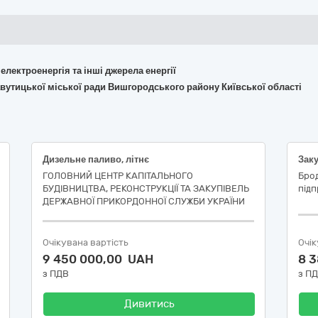
 електроенергія та інші джерела енергії
авутицької міської ради Вишгородського району Київської області
Дизельне паливо, літнє
Заку
ГОЛОВНИЙ ЦЕНТР КАПІТАЛЬНОГО
Брод
БУДІВНИЦТВА, РЕКОНСТРУКЦІЇ ТА ЗАКУПІВЕЛЬ
підп
ДЕРЖАВНОЇ ПРИКОРДОННОЇ СЛУЖБИ УКРАЇНИ
Очікувана вартість
Очік
9 450 000,00 UAH
8 
з ПДВ
з П
Дивитись