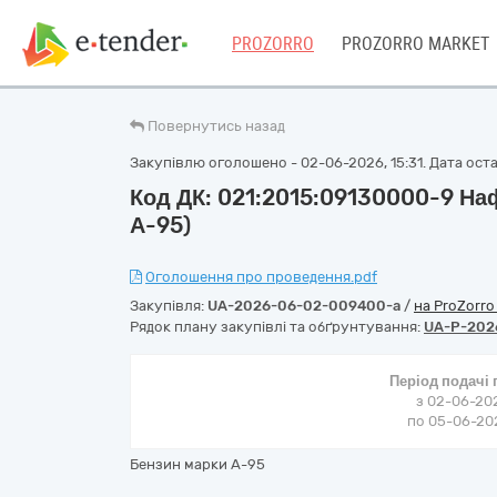
PROZORRO
PROZORRO MARKET
Повернутись назад
Закупівлю оголошено - 02-06-2026, 15:31. Дата остан
Код ДК: 021:2015:09130000-9 На
А-95)
Оголошення про проведення.pdf
Закупівля:
UA-2026-06-02-009400-a
/
на ProZorr
Рядок плану закупівлі та обґрунтування:
UA-P-202
Період подачі
з 02-06-202
по 05-06-202
Бензин марки А-95