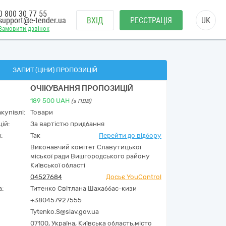
0 800 30 77 55
support@e-tender.ua
ВХІД
РЕЄСТРАЦІЯ
UK
Замовити дзвінок
ЗАПИТ (ЦІНИ) ПРОПОЗИЦІЙ
ОЧІКУВАННЯ ПРОПОЗИЦІЙ
189 500
UAH
(з ПДВ)
купівлі:
Товари
ій:
За вартістю придбання
:
Так
Перейти до відбору
Виконавчий комітет Славутицької
міської ради Вишгородського району
Київської області
04527684
Досьє YouControl
а:
Титенко Світлана Шахаббас-кизи
+380457927555
Tytenko.S@slav.gov.ua
07100,
Україна
,
Київська область,
місто