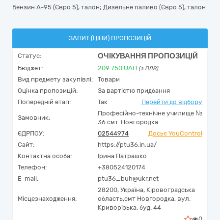
Бензин А-95 (Євро 5), талон; Дизельне паливо (Євро 5), талон
ЗАПИТ (ЦІНИ) ПРОПОЗИЦІЙ
ОЧІКУВАННЯ ПРОПОЗИЦІЙ
Статус:
Бюджет:
209 750
UAH
(з ПДВ)
Вид предмету закупівлі:
Товари
Оцінка пропозицій:
За вартістю придбання
Попередній етап:
Так
Перейти до відбору
Професійно-технічне училище №
Замовник:
36 смт. Новгородка
ЄДРПОУ:
02544974
Досьє YouControl
Сайт:
https://ptu36.in.ua/
Контактна особа:
Ірина Патрашко
Телефон:
+380524120174
E-mail:
ptu36_buh@ukr.net
28200,
Україна
,
Кіровоградська
Місцезнаходження:
область,
смт Новгородка,
вул.
Криворізька, буд. 44
0