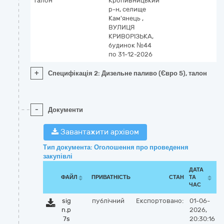
талон
Кропивницький
р-н, селище
Кам'янець
,
ВУЛИЦЯ
КРИВОРІЗЬКА,
будинок №44
по 31-12-2026
+
Специфікація 2: Дизельне паливо (Євро 5), талон
-
Документи
Завантажити архівом
Тип документа: Оголошення про проведення
закупівлі
ДАТА
ФАЙЛ
ПРИВАТНІСТЬ
СТАН
ТА
ЧАС
sig
публічний
Експортовано:
01-06-
n.p
2026,
7s
20:30:16