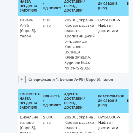
НАЗВА
ДОСТАВКИ /
/
ДК 021:2015
КЛ
ПРЕДМЕТА
ПЕРІОД
ОД.ВИМІРУ
(CPV)
ЗАКУПІВЛІ
ДОСТАВКИ
Бензин
500
28200
,
Україна
,
09130000-9
А-95
літр
Кіровоградська
Нафта і
(Євро 5),
область
,
дистиляти
талон
Кропивницький
р-н, селище
Кам'янець
,
ВУЛИЦЯ
КРИВОРІЗЬКА,
будинок №44
по 31-12-2026
+
Специфікація 1: Бензин А-95 (Євро 5), талон
КОНКРЕТНА
АДРЕСА
КІЛЬКІСТЬ
КЛАСИФІКАТОР
НАЗВА
ДОСТАВКИ /
/
ДК 021:2015
КЛ
ПРЕДМЕТА
ПЕРІОД
ОД.ВИМІРУ
(CPV)
ЗАКУПІВЛІ
ДОСТАВКИ
Дизельне
2 000
28200
,
Україна
,
09130000-9
паливо
літр
Кіровоградська
Нафта і
(Євро 5),
область
,
дистиляти