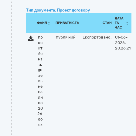
Тип документа: Проект договору
ДАТА
ФАЙЛ
ПРИВАТНІСТЬ
СТАН
ТА
ЧАС
пр
публічний
Експортовано:
01-06-
оє
2026,
кт
20:26:21
бе
нз
и,
ди
зе
ль
не
па
ли
во
20
26.
do
cx