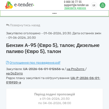
0 800 30 77 55
support@e-tender.ua
UK
Замовити дзвінок
Повернутись назад
Закупівлю оголошено - 01-06-2026, 20:30. Дата останніх змін
- 01-06-2026, 20:30
Бензин А-95 (Євро 5), талон; Дизельне
паливо (Євро 5), талон
Оголошення про проведення.pdf
Закупівля:
UA-2026-06-01-012656-a
/
на ProZorro
/
на DoZorro
Рядок плану закупівлі та обґрунтування:
UA-P-2026-06-01-
015920-a
Період подачі пропозицій
з 01-06-2026, 20:30
по 04-06-2026, 08:00