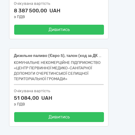
Очікувана вартість
8 387 500,00 UAH
з ПДВ
Дивитись
Дизельне паливо (Євро 5), талон (код за ДК 021:2015: 09130000-9 «Нафта і дистиляти»)
КОМУНАЛЬНЕ НЕКОМЕРЦІЙНЕ ПІДПРИЄМСТВО
«ЦЕНТР ПЕРВИННОЇ МЕДИКО-САНІТАРНОЇ
ДОПОМОГИ ОЧЕРЕТИНСЬКОЇ СЕЛИЩНОЇ
ТЕРИТОРІАЛЬНОЇ ГРОМАДИ»
Очікувана вартість
51 084,00 UAH
з ПДВ
Дивитись