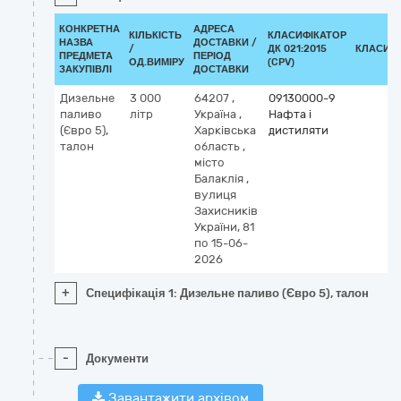
КОНКРЕТНА
АДРЕСА
КІЛЬКІСТЬ
КЛАСИФІКАТОР
НАЗВА
ДОСТАВКИ /
/
ДК 021:2015
КЛАСИФ
ПРЕДМЕТА
ПЕРІОД
ОД.ВИМІРУ
(CPV)
ЗАКУПІВЛІ
ДОСТАВКИ
Дизельне
3 000
64207
,
09130000-9
паливо
літр
Україна
,
Нафта і
(Євро 5),
Харківська
дистиляти
талон
область
,
місто
Балаклія
,
вулиця
Захисників
України, 81
по 15-06-
2026
+
Специфікація 1: Дизельне паливо (Євро 5), талон
-
Документи
Завантажити архівом