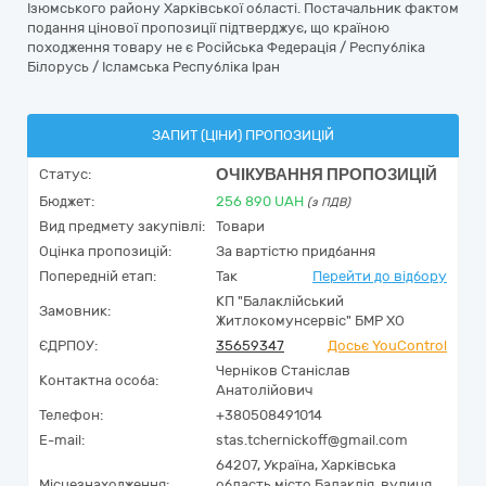
Ізюмського району Харківської області. Постачальник фактом
подання цінової пропозиції підтверджує, що країною
походження товару не є Російська Федерація / Республіка
Білорусь / Ісламська Республіка Іран
ЗАПИТ (ЦІНИ) ПРОПОЗИЦІЙ
ОЧІКУВАННЯ ПРОПОЗИЦІЙ
Статус:
Бюджет:
256 890
UAH
(з ПДВ)
Вид предмету закупівлі:
Товари
Оцінка пропозицій:
За вартістю придбання
Попередній етап:
Так
Перейти до відбору
КП "Балаклійський
Замовник:
Житлокомунсервіс" БМР ХО
ЄДРПОУ:
35659347
Досьє YouControl
Черніков Станіслав
Контактна особа:
Анатолійович
Телефон:
+380508491014
E-mail:
stas.tchernickoff@gmail.com
64207,
Україна
,
Харківська
Місцезнаходження:
область,
місто Балаклія,
вулиця