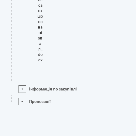
са
нк
ціо
но
ва
ні
зв
а
л..
do
cx
+
Інформація по закупівлі
-
Пропозиції