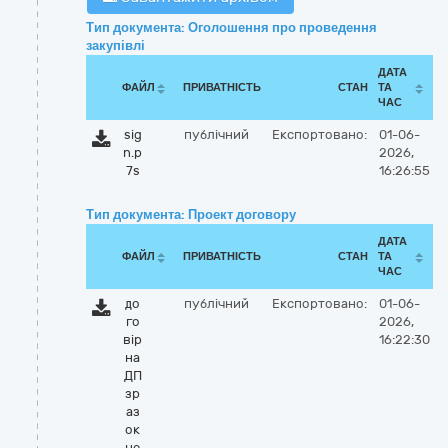
Тип документа: Оголошення про проведення
закупівлі
ДАТА
ФАЙЛ
ПРИВАТНІСТЬ
СТАН
ТА
ЧАС
sig
публічний
Експортовано:
01-06-
n.p
2026,
7s
16:26:55
Тип документа: Проект договору
ДАТА
ФАЙЛ
ПРИВАТНІСТЬ
СТАН
ТА
ЧАС
до
публічний
Експортовано:
01-06-
го
2026,
вір
16:22:30
на
ДП
зр
аз
ок
не