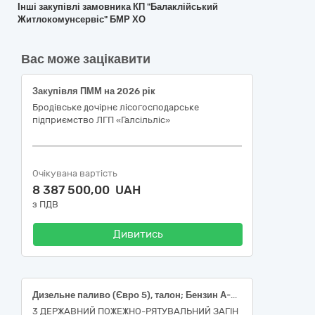
Інші закупівлі замовника КП "Балаклійський
Житлокомунсервіс" БМР ХО
Вас може зацікавити
Закупівля ПММ на 2026 рік
Бродівське дочірнє лісогосподарське
підприємство ЛГП «Галсільліс»
Очікувана вартість
8 387 500,00 UAH
з ПДВ
Дивитись
Дизельне паливо (Євро 5), талон; Бензин А-95 (Євро 5), талон
3 ДЕРЖАВНИЙ ПОЖЕЖНО-РЯТУВАЛЬНИЙ ЗАГІН