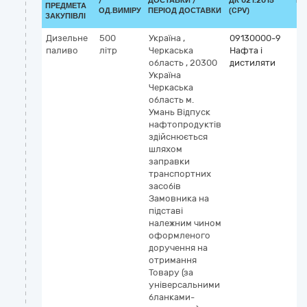
/
ДОСТАВКИ /
ДК 021:2015
КЛ
ПРЕДМЕТА
ОД.ВИМІРУ
ПЕРІОД ДОСТАВКИ
(CPV)
ЗАКУПІВЛІ
Дизельне
500
Україна
,
09130000-9
паливо
літр
Черкаська
Нафта і
область
,
20300
дистиляти
Україна
Черкаська
область м.
Умань Відпуск
нафтопродуктів
здійснюється
шляхом
заправки
транспортних
засобів
Замовника на
підставі
належним чином
оформленого
доручення на
отримання
Товару (за
універсальними
бланками-