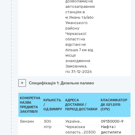
дозволами) на
автозаправних
станціях в
м.Умань та/або
Уманського
району
Черкаської
області на
відстані не
більше 7 км від
місця
знаходження
Замовника.
по 31-12-2026
+
Специфікація 1: Дизельне паливо
КОНКРЕТНА
КІЛЬКІСТЬ
АДРЕСА
КЛАСИФІКАТОР
НАЗВА
/
ДОСТАВКИ /
ДК 021:2015
КЛ
ПРЕДМЕТА
ОД.ВИМІРУ
ПЕРІОД ДОСТАВКИ
(CPV)
ЗАКУПІВЛІ
Бензин
300
Україна
,
09130000-9
літр
Черкаська
Нафта і
область
,
20300
дистиляти