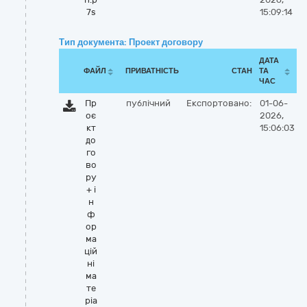
7s
15:09:14
Тип документа: Проект договору
ДАТА
ФАЙЛ
ПРИВАТНІСТЬ
СТАН
ТА
ЧАС
Пр
публічний
Експортовано:
01-06-
оє
2026,
кт
15:06:03
до
го
во
ру
+ і
н
ф
ор
ма
цій
ні
ма
те
ріа