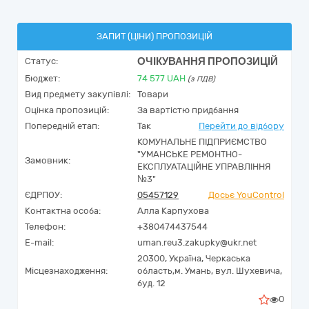
ЗАПИТ (ЦІНИ) ПРОПОЗИЦІЙ
ОЧІКУВАННЯ ПРОПОЗИЦІЙ
Статус:
Бюджет:
74 577
UAH
(з ПДВ)
Вид предмету закупівлі:
Товари
Оцінка пропозицій:
За вартістю придбання
Попередній етап:
Так
Перейти до відбору
КОМУНАЛЬНЕ ПІДПРИЄМСТВО
"УМАНСЬКЕ РЕМОНТНО-
Замовник:
ЕКСПЛУАТАЦІЙНЕ УПРАВЛІННЯ
№3"
ЄДРПОУ:
05457129
Досьє YouControl
Контактна особа:
Алла Карпухова
Телефон:
+380474437544
E-mail:
uman.reu3.zakupky@ukr.net
20300,
Україна
,
Черкаська
Місцезнаходження:
область,
м. Умань,
вул. Шухевича,
буд. 12
0