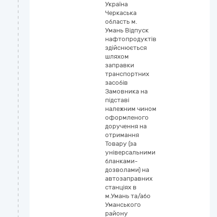
Україна
Черкаська
область м.
Умань Відпуск
нафтопродуктів
здійснюється
шляхом
заправки
транспортних
засобів
Замовника на
підставі
належним чином
оформленого
доручення на
отримання
Товару (за
універсальними
бланками-
дозволами) на
автозаправних
станціях в
м.Умань та/або
Уманського
району