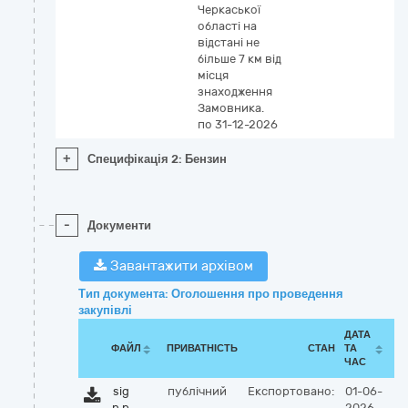
Черкаської
області на
відстані не
більше 7 км від
місця
знаходження
Замовника.
по 31-12-2026
+
Специфікація 2: Бензин
-
Документи
Завантажити архівом
Тип документа: Оголошення про проведення
закупівлі
ДАТА
ФАЙЛ
ПРИВАТНІСТЬ
СТАН
ТА
ЧАС
sig
публічний
Експортовано:
01-06-
n.p
2026,