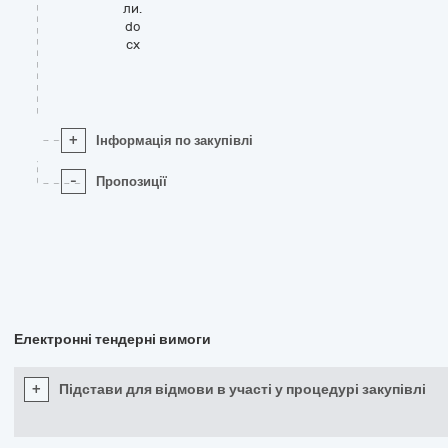
ли.
do
cx
+
Інформація по закупівлі
-
Пропозиції
Електронні тендерні вимоги
+
Підстави для відмови в участі у процедурі закупівлі