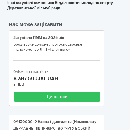
Інші закупівлі замовника Відділ освіти, молоді та спорту
Деражнянської міської ради
Вас може зацікавити
Закупівля ПММ на 2026 рік
Бродівське дочірнє лісогосподарське
підприємство ЛГП «Галсільліс»
Очікувана вартість
8 387 500,00 UAH
з ПДВ
Дивитись
09130000-9 Нафта і дистиляти (Номенклатура 09131000-6 Авіаційний гас) (паливо ТС-1 або паливо Jet А-1)
ДЕРЖАВНЕ ПІДПРИЄМСТВО "ЧУГУЇВСЬКИЙ