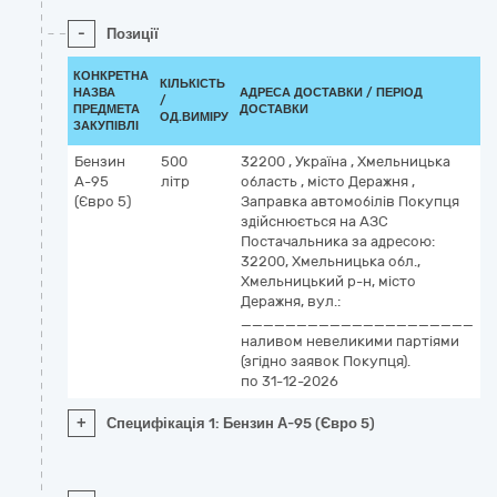
-
Позиції
КОНКРЕТНА
КІЛЬКІСТЬ
К
НАЗВА
АДРЕСА ДОСТАВКИ / ПЕРІОД
/
Д
ПРЕДМЕТА
ДОСТАВКИ
ОД.ВИМІРУ
(
ЗАКУПІВЛІ
Бензин
500
32200
,
Україна
,
Хмельницька
0
А-95
літр
область
,
місто Деражня
,
Н
(Євро 5)
Заправка автомобілів Покупця
д
здійснюється на АЗС
Постачальника за адресою:
32200, Хмельницька обл.,
Хмельницький р-н, місто
Деражня, вул.:
_____________________
наливом невеликими партіями
(згідно заявок Покупця).
по 31-12-2026
+
Специфікація 1: Бензин А-95 (Євро 5)