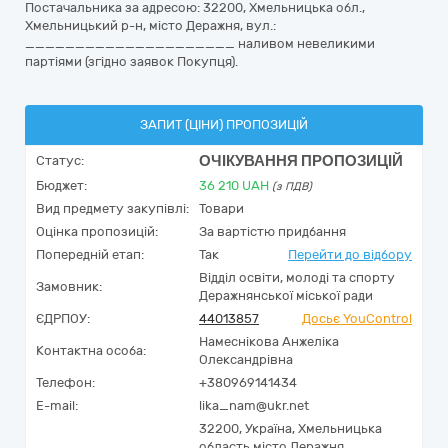
Постачальника за адресою: 32200, Хмельницька обл.,
Хмельницький р-н, місто Деражня, вул.:
_____________________ наливом невеликими
партіями (згідно заявок Покупця).
ЗАПИТ (ЦІНИ) ПРОПОЗИЦІЙ
ОЧІКУВАННЯ ПРОПОЗИЦІЙ
Статус:
Бюджет:
36 210
UAH
(з ПДВ)
Вид предмету закупівлі:
Товари
Оцінка пропозицій:
За вартістю придбання
Попередній етап:
Так
Перейти до відбору
Відділ освіти, молоді та спорту
Замовник:
Деражнянської міської ради
ЄДРПОУ:
44013857
Досьє YouControl
Намеснікова Анжеліка
Контактна особа:
Олександрівна
Телефон:
+380969141434
E-mail:
lika_nam@ukr.net
32200,
Україна
,
Хмельницька
область,
місто Деражня,