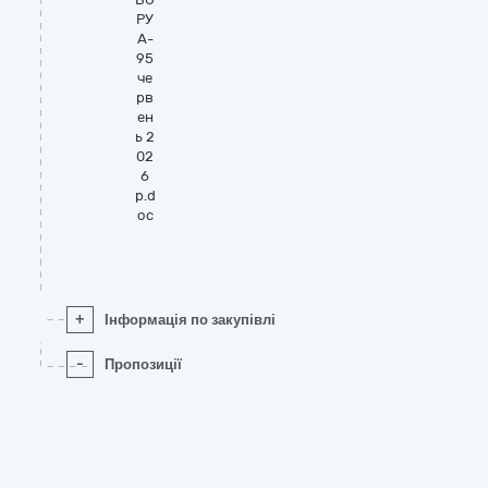
РУ
А-
95
че
рв
ен
ь 2
02
6
р.d
oc
+
Інформація по закупівлі
-
Пропозиції