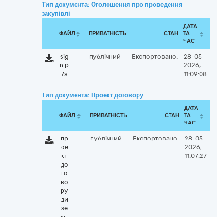
Тип документа: Оголошення про проведення
закупівлі
ДАТА
ФАЙЛ
ПРИВАТНІСТЬ
СТАН
ТА
ЧАС
sig
публічний
Експортовано:
28-05-
n.p
2026,
7s
11:09:08
Тип документа: Проект договору
ДАТА
ФАЙЛ
ПРИВАТНІСТЬ
СТАН
ТА
ЧАС
пр
публічний
Експортовано:
28-05-
ое
2026,
кт
11:07:27
до
го
во
ру
ди
зе
ль.