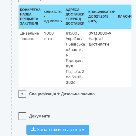
КОНКРЕТНА
АДРЕСА
КІЛЬКІСТЬ
КЛАСИФІКАТОР
НАЗВА
ДОСТАВКИ
/
ДК 021:2015
КЛАСИФІ
ПРЕДМЕТА
/ ПЕРІОД
ОД.ВИМІРУ
(CPV)
ЗАКУПІВЛІ
ДОСТАВКИ
Дизельне
1 000
81500
,
09130000-9
паливо
літр
Україна
,
Нафта і
Львівська
дистиляти
область
,
м.
Городок
,
вул.
Підгір'я, 2
по 31-12-
2026
+
Специфікація 1: Дизельне паливо
-
Документи
Завантажити архівом