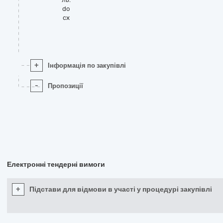
do
cx
+
Інформація по закупівлі
-
Пропозиції
Електронні тендерні вимоги
+
Підстави для відмови в участі у процедурі закупівлі