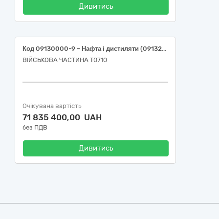
Дивитись
Код 09130000-9 – Нафта і дистиляти (09132000-3 – Бензин А-95 Євро 5 (ДСТУ 7687:2015); 09134200-9–Дизельне паливо Євро-5, (ДСТУ 7688:2015))
ВІЙСЬКОВА ЧАСТИНА Т0710
Очікувана вартість
71 835 400,00 UAH
без ПДВ
Дивитись