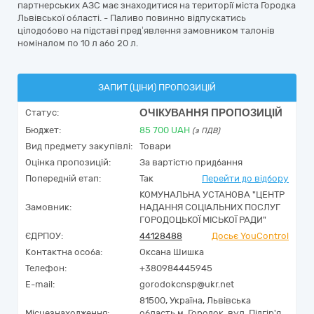
партнерських АЗС має знаходитися на території міста Городка
Львівської області. - Паливо повинно відпускатись
цілодобово на підставі пред’явлення замовником талонів
номіналом по 10 л або 20 л.
ЗАПИТ (ЦІНИ) ПРОПОЗИЦІЙ
ОЧІКУВАННЯ ПРОПОЗИЦІЙ
Статус:
Бюджет:
85 700
UAH
(з ПДВ)
Вид предмету закупівлі:
Товари
Оцінка пропозицій:
За вартістю придбання
Попередній етап:
Так
Перейти до відбору
КОМУНАЛЬНА УСТАНОВА "ЦЕНТР
Замовник:
НАДАННЯ СОЦІАЛЬНИХ ПОСЛУГ
ГОРОДОЦЬКОЇ МІСЬКОЇ РАДИ"
ЄДРПОУ:
44128488
Досьє YouControl
Контактна особа:
Оксана Шишка
Телефон:
+380984445945
E-mail:
gorodokcnsp@ukr.net
81500,
Україна
,
Львівська
Місцезнаходження:
область,
м. Городок,
вул. Підгір'я,