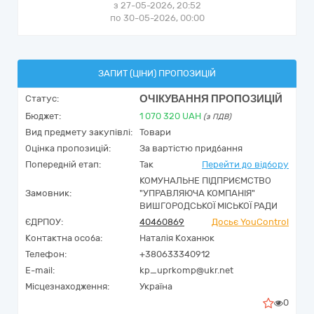
з 27-05-2026, 20:52
по 30-05-2026, 00:00
ЗАПИТ (ЦІНИ) ПРОПОЗИЦІЙ
ОЧІКУВАННЯ ПРОПОЗИЦІЙ
Статус:
Бюджет:
1 070 320
UAH
(з ПДВ)
Вид предмету закупівлі:
Товари
Оцінка пропозицій:
За вартістю придбання
Попередній етап:
Так
Перейти до відбору
КОМУНАЛЬНЕ ПІДПРИЄМСТВО
Замовник:
"УПРАВЛЯЮЧА КОМПАНІЯ"
ВИШГОРОДСЬКОЇ МІСЬКОЇ РАДИ
ЄДРПОУ:
40460869
Досьє YouControl
Контактна особа:
Наталія Коханюк
Телефон:
+380633340912
E-mail:
kp_uprkomp@ukr.net
Місцезнаходження:
Україна
0