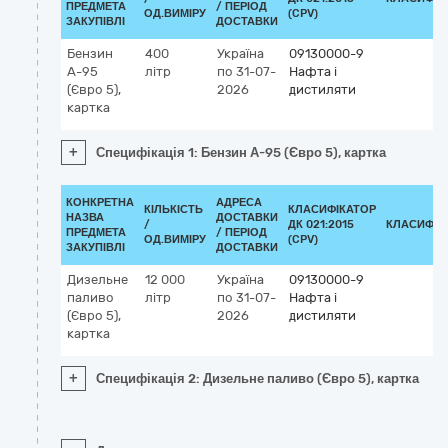
ПРЕДМЕТА
/ ПЕРІОД
ОД.ВИМІРУ
(CPV)
ЗАКУПІВЛІ
ДОСТАВКИ
Бензин
400
Україна
09130000-9
А-95
літр
по 31-07-
Нафта і
(Євро 5),
2026
дистиляти
картка
+
Специфікація 1: Бензин А-95 (Євро 5), картка
КОНКРЕТНА
АДРЕСА
КІЛЬКІСТЬ
КЛАСИФІКАТОР
НАЗВА
ДОСТАВКИ
/
ДК 021:2015
КЛАСИФІК
ПРЕДМЕТА
/ ПЕРІОД
ОД.ВИМІРУ
(CPV)
ЗАКУПІВЛІ
ДОСТАВКИ
Дизельне
12 000
Україна
09130000-9
паливо
літр
по 31-07-
Нафта і
(Євро 5),
2026
дистиляти
картка
+
Специфікація 2: Дизельне паливо (Євро 5), картка