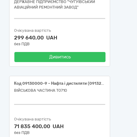
ДЕРЖАВНЕ ПІДПРИЄМСТВО "ЧУГУЇВСЬКИЙ
АВІАЦІЙНИЙ РЕМОНТНИЙ ЗАВОД"
Очікувана вартість
299 640,00 UAH
без ПДВ
Дивитись
Код 09130000-9 – Нафта і дистиляти (09132000-3 – Бензин А-95 Євро 5 (ДСТУ 7687:2015); 09134200-9–Дизельне паливо Євро-5, (ДСТУ 7688:2015))
ВІЙСЬКОВА ЧАСТИНА Т0710
Очікувана вартість
71 835 400,00 UAH
без ПДВ