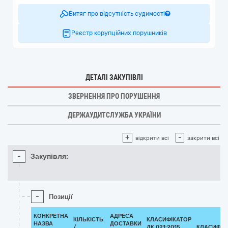
Витяг про відсутність судимості
Реєстр корупційних порушників
ДЕТАЛІ ЗАКУПІВЛІ
ЗВЕРНЕННЯ ПРО ПОРУШЕННЯ
ДЕРЖАУДИТСЛУЖБА УКРАЇНИ
+
-
відкрити всі
закрити всі
-
Закупівля:
-
Позиції
КОНКРЕТНА
АДРЕСА
КІЛЬКІСТЬ
КЛАСИФІКАТОР
НАЗВА
ДОСТАВКИ
/
ДК 021:2015
КЛАСИФІК