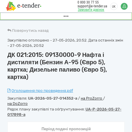
0 800 30 77 55
support@e-tender.ua
UK
Замовити дзвінок
Повернутись назад
Закупівлю оголошено - 27-05-2026, 20:52. Дата останніх змін
- 27-05-2026, 20:52
ДК 021:2015: 09130000-9 Нафта і
дистиляти (Бензин А-95 (Євро 5),
картка; Дизельне паливо (Євро 5),
картка)
Оголошення про проведення.pdf
Закупівля:
UA-2026-05-27-014352-a
/
на ProZorro
/
на DoZorro
Рядок плану закупівлі та обґрунтування:
UA-P-2026-05-27-
017898-a
Період подачі пропозицій