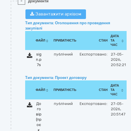
-
Документи
Завантажити архівом
Тип документа: Оголошення про проведення
закупівлі
ДАТА
ФАЙЛ
ПРИВАТНІСТЬ
СТАН
ТА
ЧАС
sig
публічний
Експортовано:
27-05-
n.p
2026,
7s
20:52:21
Тип документа: Проект договору
ДАТА
ФАЙЛ
ПРИВАТНІСТЬ
СТАН
ТА
ЧАС
До
публічний
Експортовано:
27-05-
го
2026,
вір
20:51:47
(пр
оє
к