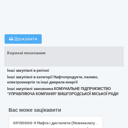
Друкувати
Корисні посилання
Інші закупівлі в регіоні
Інші закупівлі в категорії Нафтопродукти, паливо,
електроенергія та інші джерела енергії
Інші закупівлі замовника КОМУНАЛЬНЕ ПІДПРИЄМСТВО
"УПРАВЛЯЮЧА КОМПАНІЯ" ВИШГОРОДСЬКОЇ МІСЬКОЇ РАДИ
Вас може зацікавити
09130000-9 Нафта і дистиляти (Номенклатура 09131000-6 Авіаційний гас) (паливо ТС-1 або паливо Jet А-1)