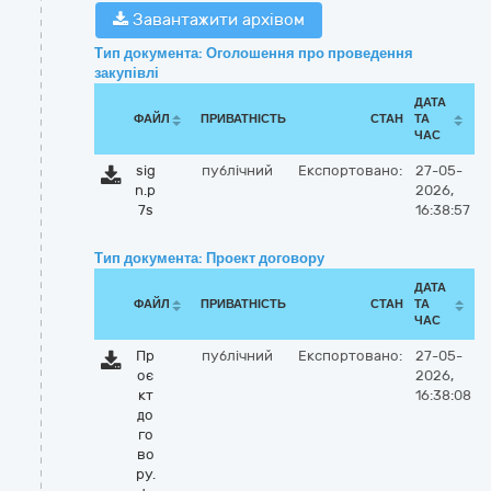
Завантажити архівом
Тип документа: Оголошення про проведення
закупівлі
ДАТА
ФАЙЛ
ПРИВАТНІСТЬ
СТАН
ТА
ЧАС
sig
публічний
Експортовано:
27-05-
n.p
2026,
7s
16:38:57
Тип документа: Проект договору
ДАТА
ФАЙЛ
ПРИВАТНІСТЬ
СТАН
ТА
ЧАС
Пр
публічний
Експортовано:
27-05-
оє
2026,
кт
16:38:08
до
го
во
ру.