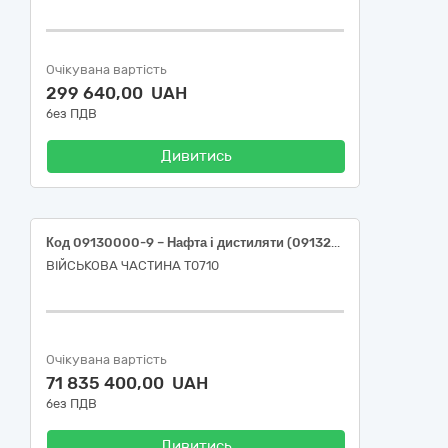
Очікувана вартість
299 640,00 UAH
без ПДВ
Дивитись
Код 09130000-9 – Нафта і дистиляти (09132000-3 – Бензин А-95 Євро 5 (ДСТУ 7687:2015); 09134200-9–Дизельне паливо Євро-5, (ДСТУ 7688:2015))
ВІЙСЬКОВА ЧАСТИНА Т0710
Очікувана вартість
71 835 400,00 UAH
без ПДВ
Дивитись