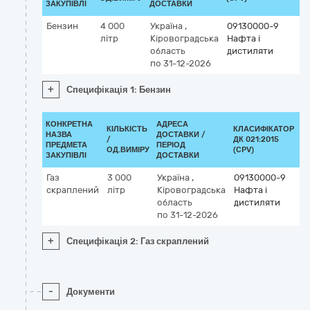
ЗАКУПІВЛІ
ДОСТАВКИ
Бензин
4 000
Україна
,
09130000-9
літр
Кіровоградська
Нафта і
область
дистиляти
по 31-12-2026
+
Специфікація 1: Бензин
КОНКРЕТНА
АДРЕСА
КІЛЬКІСТЬ
КЛАСИФІКАТОР
НАЗВА
ДОСТАВКИ /
/
ДК 021:2015
К
ПРЕДМЕТА
ПЕРІОД
ОД.ВИМІРУ
(CPV)
ЗАКУПІВЛІ
ДОСТАВКИ
Газ
3 000
Україна
,
09130000-9
скраплений
літр
Кіровоградська
Нафта і
область
дистиляти
по 31-12-2026
+
Специфікація 2: Газ скраплений
-
Документи