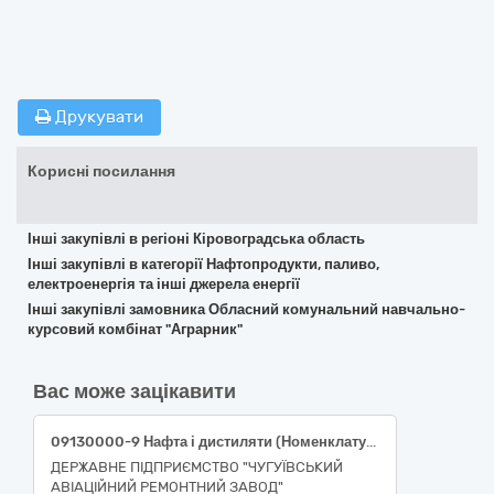
Друкувати
Корисні посилання
Інші закупівлі в регіоні Кіровоградська область
Інші закупівлі в категорії Нафтопродукти, паливо,
електроенергія та інші джерела енергії
Інші закупівлі замовника Обласний комунальний навчально-
курсовий комбінат "Аграрник"
Вас може зацікавити
09130000-9 Нафта і дистиляти (Номенклатура 09131000-6 Авіаційний гас) (паливо ТС-1 або паливо Jet А-1)
ДЕРЖАВНЕ ПІДПРИЄМСТВО "ЧУГУЇВСЬКИЙ
АВІАЦІЙНИЙ РЕМОНТНИЙ ЗАВОД"