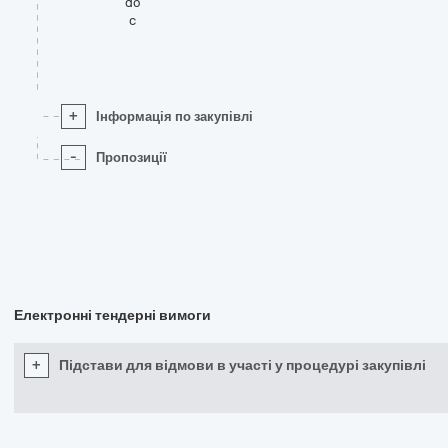
do
c
+
Інформація по закупівлі
-
Пропозиції
Електронні тендерні вимоги
+
Підстави для відмови в участі у процедурі закупівлі