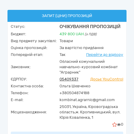
ЗАПИТ (ЦІНИ) ПРОПОЗИЦІЙ
ОЧІКУВАННЯ ПРОПОЗИЦІЙ
Статус:
Бюджет:
439 800
UAH
(з ПДВ)
Вид предмету закупівлі:
Товари
Оцінка пропозицій:
За вартістю придбання
Попередній етап:
Так
Перейти до відбору
Обласний комунальний
Замовник:
навчально-курсовий комбінат
"Аграрник"
ЄДРПОУ:
05409337
Досьє YouControl
Контактна особа:
Ольга Шевченко
Телефон:
+380504874188
E-mail:
kombinat.agrarnic@gmail.com
25031,
Україна
,
Кіровоградська
Місцезнаходження:
область,
м. Кропивницький,
вул.
Юрія Коваленка, 1
0