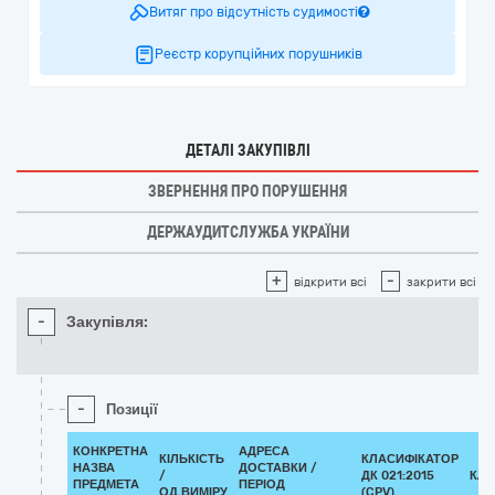
Витяг про відсутність судимості
Реєстр корупційних порушників
ДЕТАЛІ ЗАКУПІВЛІ
ЗВЕРНЕННЯ ПРО ПОРУШЕННЯ
ДЕРЖАУДИТСЛУЖБА УКРАЇНИ
+
-
відкрити всі
закрити всі
-
Закупівля:
-
Позиції
КОНКРЕТНА
АДРЕСА
КІЛЬКІСТЬ
КЛАСИФІКАТОР
НАЗВА
ДОСТАВКИ /
/
ДК 021:2015
КЛА
ПРЕДМЕТА
ПЕРІОД
ОД.ВИМІРУ
(CPV)