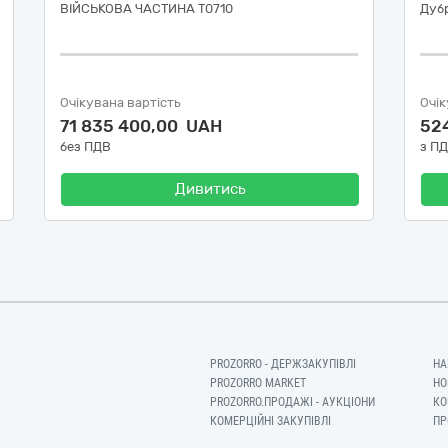
ВІЙСЬКОВА ЧАСТИНА Т0710
Дубр
Очікувана вартість
Очік
71 835 400,00 UAH
52
без ПДВ
з П
Дивитись
PROZORRO - ДЕРЖЗАКУПІВЛІ
НА
PROZORRO MARKET
НО
PROZORRO.ПРОДАЖІ - АУКЦІОНИ
КО
КОМЕРЦІЙНІ ЗАКУПІВЛІ
ПР