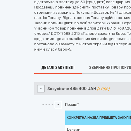
відстрочкою платежу до 30 (тридцяти) календарних
Продавець повинен здійснити поставку Товару прот
отримання заявки від Покупця (Додаток № 1) шляхо
партію Товару. Відвантаження Товару здійснюєтьс
Талони повинні діяти по всій території України. Стр
учасником товар повинен відповідати ДСТУ 7687:201
умови»/ ДСТУ 7688:2015 «Паливо дизельне Євро. Те
щодо вимог до автомобільних бензинів, дизельного
постановою Кабінету Міністрів України від 01 серпн
нижче класу Євро-5.
ДЕТАЛІ ЗАКУПІВЛІ
ЗВЕРНЕННЯ ПРО ПОРУ
-
Закупівля:
485 400
UAH
(з ПДВ)
-
Позиції
КОНКРЕТНА НАЗВА ПРЕДМЕТА ЗАКУПІ
Бензин