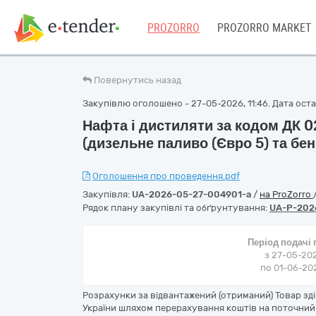
PROZORRO
PROZORRO MARKET
Повернутись назад
Закупівлю оголошено - 27-05-2026, 11:46. Дата остан
Нафта і дистиляти за кодом ДК 0
(дизельне паливо (Євро 5) та бен
Оголошення про проведення.pdf
Закупівля:
UA-2026-05-27-004901-a
/
на ProZorro
Рядок плану закупівлі та обґрунтування:
UA-P-202
Період подачі
з 27-05-202
по 01-06-202
Розрахунки за відвантажений (отриманий) Товар з
України шляхом перерахування коштів на поточний