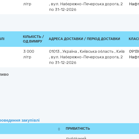
літр
,
вул. Набережно-Печерська дорога, 2
Нафт
по 31-12-2026
КІЛЬКІСТЬ /
ВЛІ
АДРЕСА ДОСТАВКИ / ПЕРІОД ДОСТАВКИ
КЛАСИ
ОД.ВИМІРУ
3 000
01013
,
Україна
,
Київська область
,
Київ
0913
літр
,
вул. Набережно-Печерська дорога, 2
Нафт
по 31-12-2026
ливо
роведення закупівлі
ПРИВАТНІСТЬ
публічний