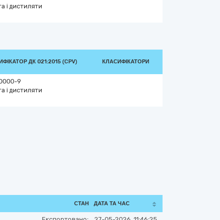
а і дистиляти
ФІКАТОР ДК 021:2015 (CPV)
КЛАСИФІКАТОРИ
0000-9
а і дистиляти
СТАН
ДАТА ТА ЧАС
Експортовано:
27-05-2026, 11:46:25