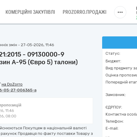
КОМЕРЦІЙНІ ЗАКУПІВЛІ
PROZORRO.ПРОДАЖІ
ніх змін - 27-05-2026, 11:46
21:2015 - 09130000-9
Статус:
зин А-95 (Євро 5) талони)
Бюджет:
Вид предмету за
Оцінка пропозиц
Попередній етап
/
на DoZorro
6-05-27-006365-a
Замовник:
 пропозицій
ЄДРПОУ:
6, 11:46
Контактна особ
6, 08:00
Телефон:
дійснюються Покупцем в національній валюті
E-mail:
 рахунок Продавця по факту поставки Товару з