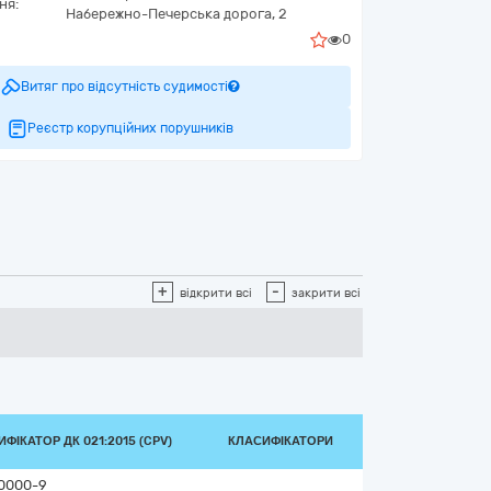
ня:
Набережно-Печерська дорога, 2
0
Витяг про відсутність судимості
Реєстр корупційних порушників
+
-
відкрити всі
закрити всі
ФІКАТОР ДК 021:2015 (CPV)
КЛАСИФІКАТОРИ
0000-9