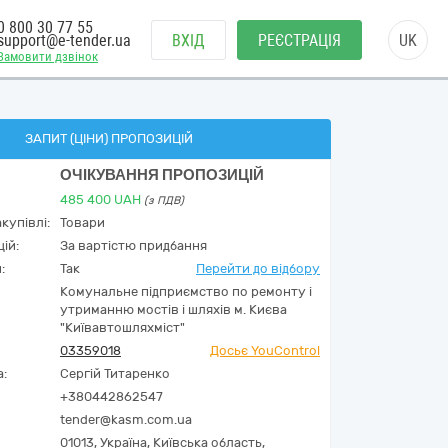
0 800 30 77 55
support@e-tender.ua
ВХІД
РЕЄСТРАЦІЯ
UK
Замовити дзвінок
ЗАПИТ (ЦІНИ) ПРОПОЗИЦІЙ
ОЧІКУВАННЯ ПРОПОЗИЦІЙ
485 400
UAH
(з ПДВ)
купівлі:
Товари
ій:
За вартістю придбання
:
Так
Перейти до відбору
Комунальне підприємство по ремонту і
утриманню мостів і шляхів м. Києва
"Київавтошляхміст"
03359018
Досьє YouControl
а:
Сергій Титаренко
+380442862547
tender@kasm.com.ua
01013,
Україна
,
Київська область,