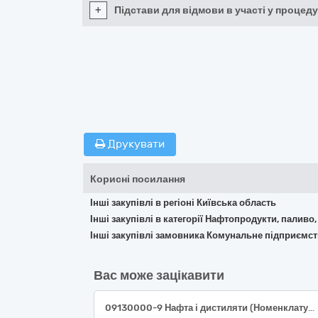
+
Підстави для відмови в участі у процеду
Друкувати
Корисні посилання
Інші закупівлі в регіоні Київська область
Інші закупівлі в категорії Нафтопродукти, паливо,
Інші закупівлі замовника Комунальне підприємст
Вас може зацікавити
09130000-9 Нафта і дистиляти (Номенклатура 09131000-6 Авіаційний гас) (паливо ТС-1 або паливо Jet А-1)