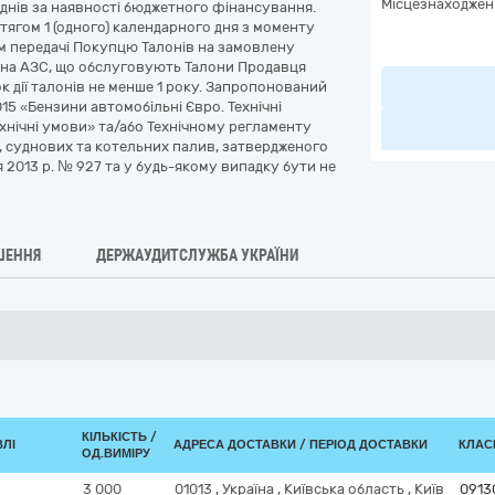
Місцезнаходжен
 днів за наявності бюджетного фінансування.
ягом 1 (одного) календарного дня з моменту
м передачі Покупцю Талонів на замовлену
я на АЗС, що обслуговують Талони Продавця
ок дії талонів не менше 1 року. Запропонований
5 «Бензини автомобільні Євро. Технічні
хнічні умови» та/або Технічному регламенту
, суднових та котельних палив, затвердженого
я 2013 р. № 927 та у будь-якому випадку бути не
ШЕННЯ
ДЕРЖАУДИТСЛУЖБА УКРАЇНИ
КІЛЬКІСТЬ /
ВЛІ
АДРЕСА ДОСТАВКИ / ПЕРІОД ДОСТАВКИ
КЛАСИ
ОД.ВИМІРУ
3 000
01013
,
Україна
,
Київська область
,
Київ
0913