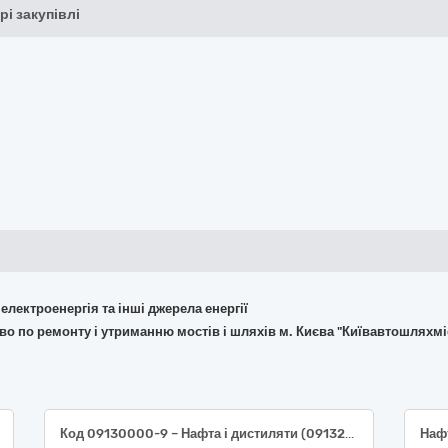
рі закупівлі
 електроенергія та інші джерела енергії
во по ремонту і утриманню мостів і шляхів м. Києва "Київавтошляхмі
Код 09130000-9 – Нафта і дистиляти (09132000-3 – Бензин А-95 Євро 5 (ДСТУ 7687:2015); 09134200-9–Дизельне паливо Євро-5, (ДСТУ 7688:2015))
Нафт