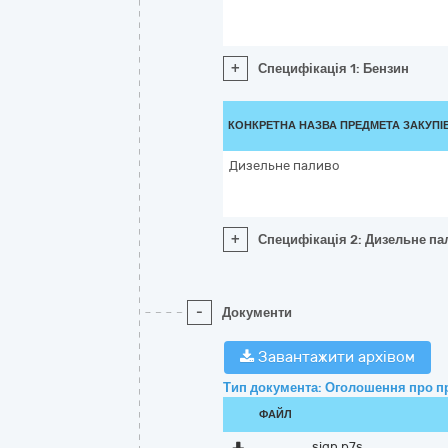
+
Специфікація 1: Бензин
КОНКРЕТНА НАЗВА ПРЕДМЕТА ЗАКУПІ
Дизельне паливо
+
Специфікація 2: Дизельне па
-
Документи
Завантажити архівом
Тип документа: Оголошення про п
ФАЙЛ
sign.p7s