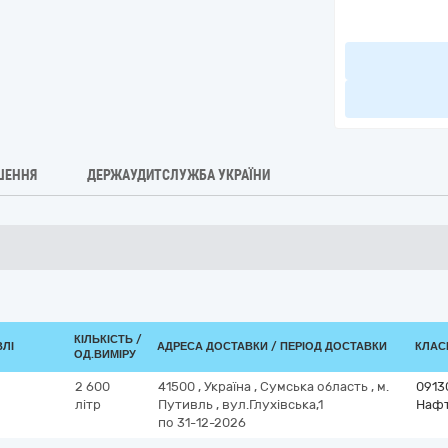
ШЕННЯ
ДЕРЖАУДИТСЛУЖБА УКРАЇНИ
КІЛЬКІСТЬ /
ВЛІ
АДРЕСА ДОСТАВКИ / ПЕРІОД ДОСТАВКИ
КЛАСИ
ОД.ВИМІРУ
2 600
41500
,
Україна
,
Сумська область
,
м.
0913
літр
Путивль
,
вул.Глухівська,1
Нафт
по 31-12-2026