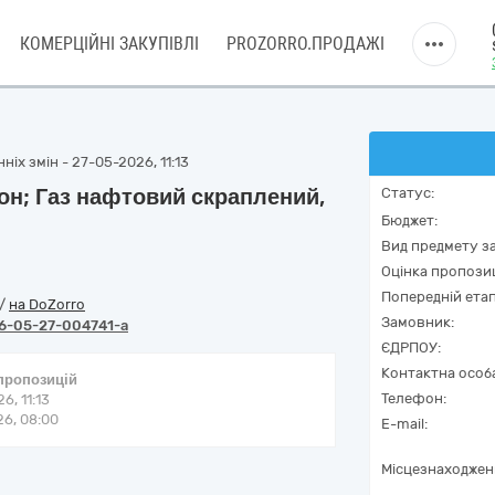
КОМЕРЦІЙНІ ЗАКУПІВЛІ
PROZORRO.ПРОДАЖІ
іх змін - 27-05-2026, 11:13
лон; Газ нафтовий скраплений,
Статус:
Бюджет:
Вид предмету за
Оцінка пропозиц
Попередній етап
/
на DoZorro
Замовник:
6-05-27-004741-a
ЄДРПОУ:
Контактна особ
 пропозицій
Телефон:
6, 11:13
6, 08:00
E-mail:
Місцезнаходжен