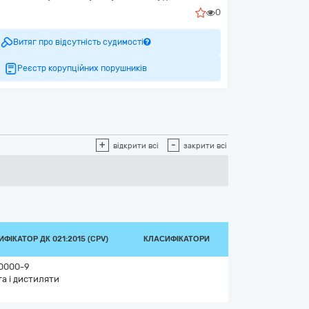
0
Витяг про відсутність судимості
Реєстр корупційних порушників
+
-
відкрити всі
закрити всі
ФІКАТОР ДК 021:2015 (CPV)
КЛАСИФІКАТОРИ
0000-9
а і дистиляти