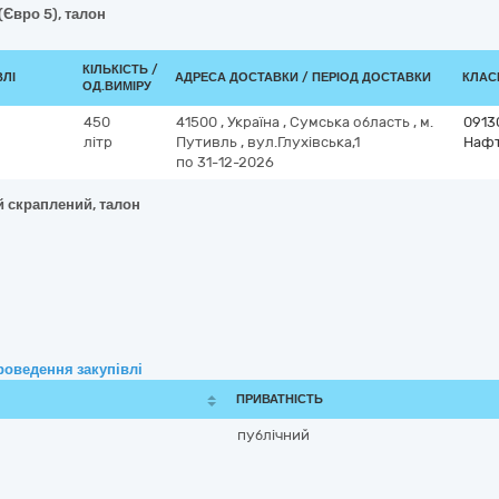
(Євро 5), талон
КІЛЬКІСТЬ /
ВЛІ
АДРЕСА ДОСТАВКИ / ПЕРІОД ДОСТАВКИ
КЛАСИ
ОД.ВИМІРУ
450
41500
,
Україна
,
Сумська область
,
м.
0913
літр
Путивль
,
вул.Глухівська,1
Нафт
по 31-12-2026
й скраплений, талон
роведення закупівлі
ПРИВАТНІСТЬ
публічний