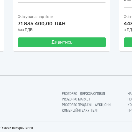
Очікувана вартість
Очік
71 835 400,00 UAH
44
без ПДВ
з П
Дивитись
PROZORRO - ДЕРЖЗАКУПІВЛІ
НА
PROZORRO MARKET
НО
PROZORRO.ПРОДАЖІ - АУКЦІОНИ
КО
КОМЕРЦІЙНІ ЗАКУПІВЛІ
ПР
-
Умови використання