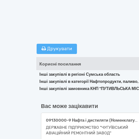
Друкувати
Корисні посилання
Інші закупівлі в регіоні Сумська область
Інші закупівлі в категорії Нафтопродукти, паливо,
Інші закупівлі замовника КНП "ПУТИВЛЬСЬКА МІ
Вас може зацікавити
09130000-9 Нафта і дистиляти (Номенклатура 09131000-6 Авіаційний гас) (паливо ТС-1 або паливо Jet А-1)
ДЕРЖАВНЕ ПІДПРИЄМСТВО "ЧУГУЇВСЬКИЙ
АВІАЦІЙНИЙ РЕМОНТНИЙ ЗАВОД"