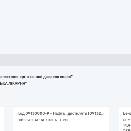
 електроенергія та інші джерела енергії
СЬКА ЛІКАРНЯ"
Код 09130000-9 – Нафта і дистиляти (09132000-3 – Бензин А-95 Євро 5 (ДСТУ 7687:2015); 09134200-9–Дизельне паливо Євро-5, (ДСТУ 7688:2015))
Бен
ВІЙСЬКОВА ЧАСТИНА Т0710
КОМ
"КО
СЄВ