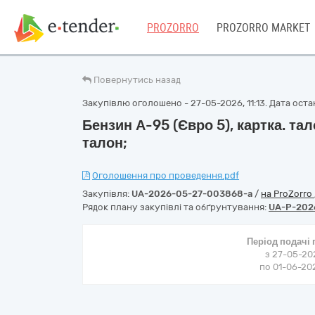
PROZORRO
PROZORRO MARKET
Повернутись назад
Закупівлю оголошено - 27-05-2026, 11:13. Дата останн
Бензин А-95 (Євро 5), картка. та
талон;
Оголошення про проведення.pdf
Закупівля:
UA-2026-05-27-003868-a
/
на ProZorro
Рядок плану закупівлі та обґрунтування:
UA-P-202
Період подачі
з 27-05-202
по 01-06-202