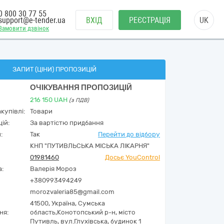
0 800 30 77 55
support@e-tender.ua
ВХІД
РЕЄСТРАЦІЯ
UK
Замовити дзвінок
ЗАПИТ (ЦІНИ) ПРОПОЗИЦІЙ
ОЧІКУВАННЯ ПРОПОЗИЦІЙ
216 150
UAH
(з ПДВ)
купівлі:
Товари
ій:
За вартістю придбання
:
Так
Перейти до відбору
КНП "ПУТИВЛЬСЬКА МІСЬКА ЛІКАРНЯ"
01981460
Досьє YouControl
а:
Валерія Мороз
+380993494249
morozvaleria85@gmail.com
41500,
Україна
,
Сумська
ня:
область,
Конотопський р-н, місто
Путивль,
вул.Глухівська, будинок 1