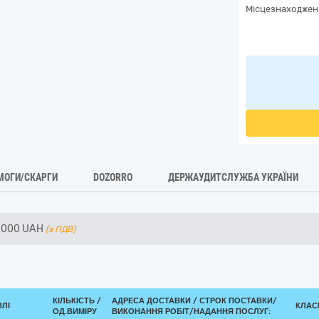
Місцезнаходжен
МОГИ/СКАРГИ
DOZORRO
ДЕРЖАУДИТСЛУЖБА УКРАЇНИ
 000
UAH
(з ПДВ)
КІЛЬКІСТЬ /
АДРЕСА ДОСТАВКИ /
СТРОК ПОСТАВКИ/
ВЛІ
КЛАСИ
ОД.ВИМІРУ
ВИКОНАННЯ РОБІТ/НАДАННЯ ПОСЛУГ: