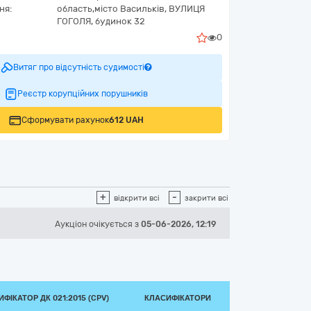
ня:
область,
місто Васильків,
ВУЛИЦЯ
ГОГОЛЯ, будинок 32
0
Витяг про відсутність судимості
Реєстр корупційних порушників
Сформувати рахунок
612 UAH
+
-
відкрити всі
закрити всі
Аукціон
очікується
з
05-06-2026, 12:19
ФІКАТОР ДК 021:2015 (CPV)
КЛАСИФІКАТОРИ