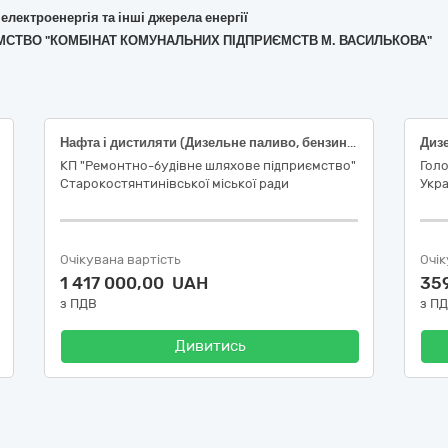
 електроенергія та інші джерела енергії
ИЄМСТВО "КОМБІНАТ КОМУНАЛЬНИХ ПІДПРИЄМСТВ М. ВАСИЛЬКОВА"
Нафта і дистиляти (Дизельне паливо, бензин А-95)
Дизе
КП "Ремонтно-будівне шляхове підприємство"
Гол
Старокостянтинівської міської ради
Укра
Очікувана вартість
Очік
1 417 000,00 UAH
35
з ПДВ
з П
Дивитись