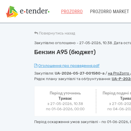
PROZORRO
PROZORRO MARKET
Повернутись назад
Закупівлю оголошено - 27-05-2026, 10:38. Дата оста
Бензин А95 (бюджет)
Оголошення про проведення.pdf
Закупівля:
UA-2026-05-27-001580-a
/
на ProZorro
Рядок плану закупівлі та обґрунтування:
UA-P-202
Період уточнень
Період подачі
Триває
Трив
з 27-05-2026, 10:38
з 27-05-202
по 01-06-2026, 00:00
по 04-06-202
Період оскарження умов закупівлі - по
01-06-2026, 