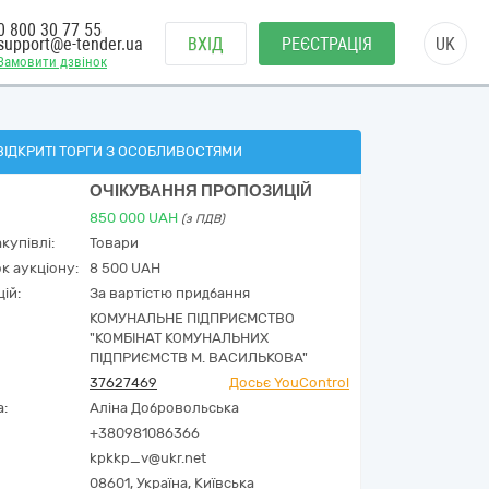
0 800 30 77 55
support@e-tender.ua
ВХІД
РЕЄСТРАЦІЯ
UK
Замовити дзвінок
ВІДКРИТІ ТОРГИ З ОСОБЛИВОСТЯМИ
ОЧІКУВАННЯ ПРОПОЗИЦІЙ
850 000
UAH
(з ПДВ)
купівлі:
Товари
к аукціону:
8 500 UAH
ій:
За вартістю придбання
КОМУНАЛЬНЕ ПІДПРИЄМСТВО
"КОМБІНАТ КОМУНАЛЬНИХ
ПІДПРИЄМСТВ М. ВАСИЛЬКОВА"
37627469
Досьє YouControl
а:
Аліна Добровольська
+380981086366
kpkkp_v@ukr.net
08601,
Україна
,
Київська