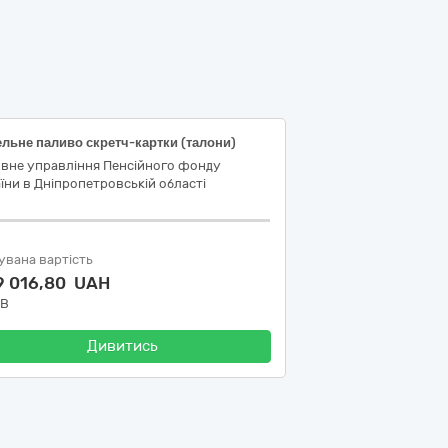
льне паливо скретч-картки (талони)
овне управління Пенсійного фонду
їни в Дніпропетровській області
увана вартість
9 016,80 UAH
ДВ
Дивитись