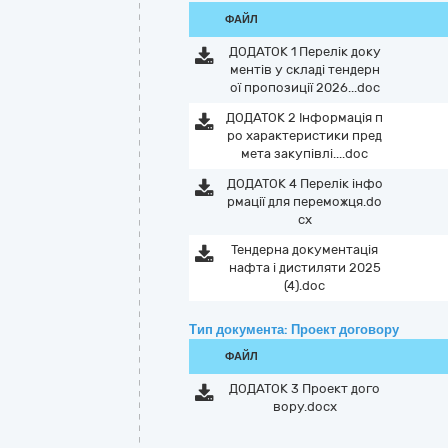
ФАЙЛ
ДОДАТОК 1 Перелік доку
ментів у складі тендерн
ої пропозиції 2026...doc
ДОДАТОК 2 Інформація п
ро характеристики пред
мета закупівлі....doc
ДОДАТОК 4 Перелік інфо
рмації для переможця.do
cx
Тендерна документація
нафта і дистиляти 2025
(4).doc
Тип документа: Проект договору
ФАЙЛ
ДОДАТОК 3 Проект дого
вору.docx