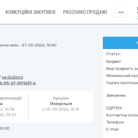
КОМЕРЦІЙНІ ЗАКУПІВЛІ
PROZORRO.ПРОДАЖІ
нніх змін - 27-05-2026, 10:40
Статус:
Бюджет:
Вид предмету за
Мінімальний кро
/
на DoZorro
Оцінка пропозиц
6-05-27-001631-a
Замовник:
 пропозицій
Аукціон
ає
Очікується
ЄДРПОУ:
6, 10:38
з
05-06-2026, 12:19
6, 09:47
Контактна особ
Телефон:
00:00
E-mail: