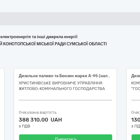
 електроенергія та інші джерела енергії
ЦЕЙ КОНОТОПСЬКОЇ МІСЬКОЇ РАДИ СУМСЬКОЇ ОБЛАСТІ
Дизельне паливо та Бензин марки А-95 (наливом), (код ДК 021:2015 - 09130000-9 - Нафта і дистиляти)
ХРИСТИНІВСЬКЕ ВИРОБНИЧЕ УПРАВЛІННЯ
КОМ
ЖИТЛОВО-КОМУНАЛЬНОГО ГОСПОДАРСТВА
"ГО
Очікувана вартість
Очік
388 310,00 UAH
13
з ПДВ
з П
Дивитись