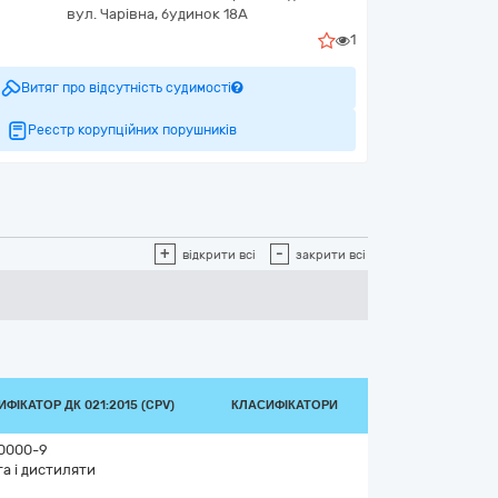
вул. Чарівна, будинок 18А
1
Витяг про відсутність судимості
Реєстр корупційних порушників
+
-
відкрити всі
закрити всі
ФІКАТОР ДК 021:2015 (CPV)
КЛАСИФІКАТОРИ
0000-9
а і дистиляти