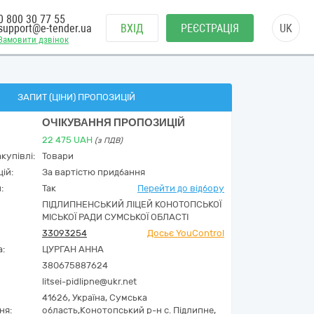
0 800 30 77 55
support@e-tender.ua
ВХІД
РЕЄСТРАЦІЯ
UK
Замовити дзвінок
ЗАПИТ (ЦІНИ) ПРОПОЗИЦІЙ
ОЧІКУВАННЯ ПРОПОЗИЦІЙ
22 475
UAH
(з ПДВ)
купівлі:
Товари
ій:
За вартістю придбання
:
Так
Перейти до відбору
ПІДЛИПНЕНСЬКИЙ ЛІЦЕЙ КОНОТОПСЬКОЇ
МІСЬКОЇ РАДИ СУМСЬКОЇ ОБЛАСТІ
33093254
Досьє YouControl
а:
ЦУРГАН АННА
380675887624
litsei-pidlipne@ukr.net
41626,
Україна
,
Сумська
ня:
область,
Конотопський р-н с. Підлипне,