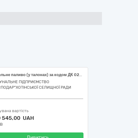
Дизельне паливо (у талонах) за кодом ДК 021:2015 – 09130000-9 Нафта і дистиляти
УНАЛЬНЕ ПІДПРИЄМСТВО
СПОДАР"ХОТІНСЬКОЇ СЕЛИЩНОЇ РАДИ
увана вартість
0 545,00 UAH
ДВ
Дивитись