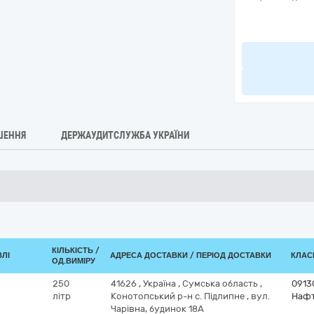
ШЕННЯ
ДЕРЖАУДИТСЛУЖБА УКРАЇНИ
КІЛЬКІСТЬ /
ВЛІ
АДРЕСА ДОСТАВКИ / ПЕРІОД ДОСТАВКИ
КЛАСИ
ОД.ВИМІРУ
250
41626
,
Україна
,
Сумська область
,
0913
літр
Конотопський р-н с. Підлипне
,
вул.
Нафт
Чарівна, будинок 18А