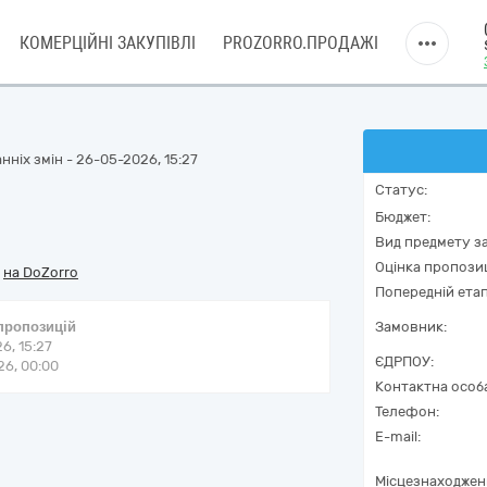
КОМЕРЦІЙНІ ЗАКУПІВЛІ
PROZORRO.ПРОДАЖІ
нніх змін - 26-05-2026, 15:27
Статус:
Бюджет:
Вид предмету за
Оцінка пропозиц
/
на DoZorro
Попередній етап
 пропозицій
Замовник:
6, 15:27
ЄДРПОУ:
6, 00:00
Контактна особ
Телефон:
E-mail:
Місцезнаходжен