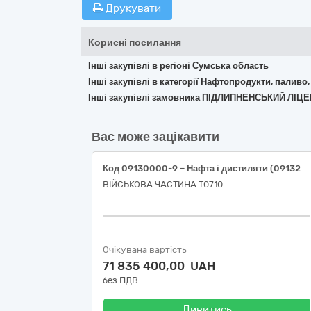
Друкувати
Корисні посилання
Інші закупівлі в регіоні Сумська область
Інші закупівлі в категорії Нафтопродукти, паливо,
Інші закупівлі замовника ПІДЛИПНЕНСЬКИЙ ЛІ
Вас може зацікавити
Код 09130000-9 – Нафта і дистиляти (09132000-3 – Бензин А-95 Євро 5 (ДСТУ 7687:2015); 09134200-9–Дизельне паливо Євро-5, (ДСТУ 7688:2015))
ВІЙСЬКОВА ЧАСТИНА Т0710
Очікувана вартість
71 835 400,00 UAH
без ПДВ
Дивитись