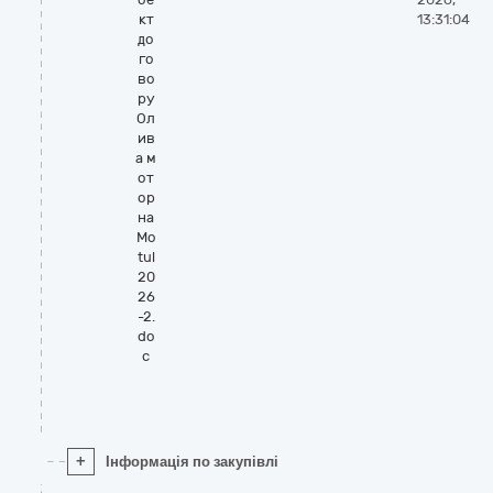
кт
13:31:04
до
го
во
ру
Ол
ив
а м
от
ор
на
Mo
tul
20
26
-2.
do
c
+
Інформація по закупівлі