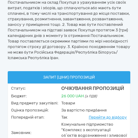
Постачальником на склад Покупця з урахуванням усіх своїх
витрат, податків і зборів, що сплачуються або мають бути
сплачені, в тому числі на транспортування до місця поставки,
страхування, розмитнення, завантаження, розвантаження,
заносу у приміщення тощо. 2. Товар має бути поставлений
Постачальником на підставі заявок Покупця протягом 3 (три)
календарних днів з моменту їх отримання Постачальником.
Товар поставляється окремими партіями по мірі необхідності
протягом строку дії договору. 3. Країною походженням товару
не може бути Російська Федерація/Республіка Білорусь/
Ісламська Республіка Іран.
ЗАПИТ (ЦІНИ) ПРОПОЗИЦІЙ
ОЧІКУВАННЯ ПРОПОЗИЦІЙ
Статус:
Бюджет:
26 000
UAH
(з ПДВ)
Вид предмету закупівлі:
Товари
Оцінка пропозицій:
За вартістю придбання
Попередній етап:
Так
Перейти до відбору
Комунальне підприємство
"Комплекс з експлуатації
Замовник:
об`єктів водозниження і зливової