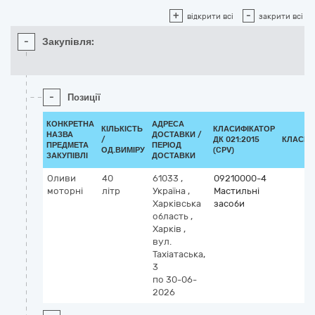
+
-
відкрити всі
закрити всі
-
Закупівля:
-
Позиції
КОНКРЕТНА
АДРЕСА
КІЛЬКІСТЬ
КЛАСИФІКАТОР
НАЗВА
ДОСТАВКИ /
/
ДК 021:2015
КЛАСИФ
ПРЕДМЕТА
ПЕРІОД
ОД.ВИМІРУ
(CPV)
ЗАКУПІВЛІ
ДОСТАВКИ
Оливи
40
61033
,
09210000-4
моторні
літр
Україна
,
Мастильні
Харківська
засоби
область
,
Харків
,
вул.
Тахіатаська,
3
по 30-06-
2026