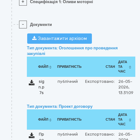
+
Специфікація 1: Оливи моторні
-
Документи
Завантажити архівом
Тип документа: Оголошення про проведення
закупівлі
ДАТА
ФАЙЛ
ПРИВАТНІСТЬ
СТАН
ТА
ЧАС
sig
публічний
Експортовано:
26-05-
n.p
2026,
7s
13:31:09
Тип документа: Проект договору
ДАТА
ФАЙЛ
ПРИВАТНІСТЬ
СТАН
ТА
ЧАС
Пр
публічний
Експортовано:
26-05-
ое
2026,