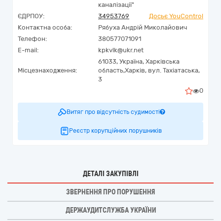
каналізації"
ЄДРПОУ:
34953769
Досьє YouControl
Контактна особа:
Рябуха Андрій Миколайович
Телефон:
380577071091
E-mail:
kpkvlk@ukr.net
61033,
Україна
,
Харківська
Місцезнаходження:
область,
Харків,
вул. Тахіатаська,
3
0
Витяг про відсутність судимості
Реєстр корупційних порушників
ДЕТАЛІ ЗАКУПІВЛІ
ЗВЕРНЕННЯ ПРО ПОРУШЕННЯ
ДЕРЖАУДИТСЛУЖБА УКРАЇНИ