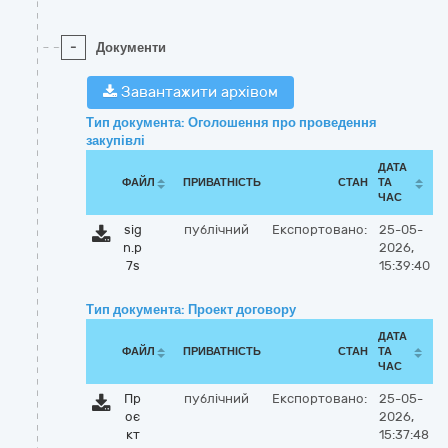
-
Документи
Завантажити архівом
Тип документа: Оголошення про проведення
закупівлі
ДАТА
ФАЙЛ
ПРИВАТНІСТЬ
СТАН
ТА
ЧАС
sig
публічний
Експортовано:
25-05-
n.p
2026,
7s
15:39:40
Тип документа: Проект договору
ДАТА
ФАЙЛ
ПРИВАТНІСТЬ
СТАН
ТА
ЧАС
Пр
публічний
Експортовано:
25-05-
оє
2026,
кт
15:37:48