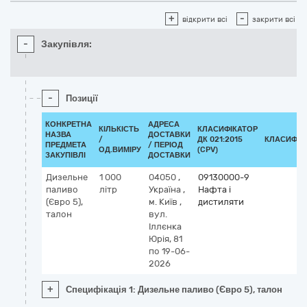
+
-
відкрити всі
закрити всі
-
Закупівля:
-
Позиції
КОНКРЕТНА
АДРЕСА
КІЛЬКІСТЬ
КЛАСИФІКАТОР
НАЗВА
ДОСТАВКИ
/
ДК 021:2015
КЛАСИФІК
ПРЕДМЕТА
/ ПЕРІОД
ОД.ВИМІРУ
(CPV)
ЗАКУПІВЛІ
ДОСТАВКИ
Дизельне
1 000
04050
,
09130000-9
паливо
літр
Україна
,
Нафта і
(Євро 5),
м. Київ
,
дистиляти
талон
вул.
Іллєнка
Юрія, 81
по 19-06-
2026
+
Специфікація 1: Дизельне паливо (Євро 5), талон