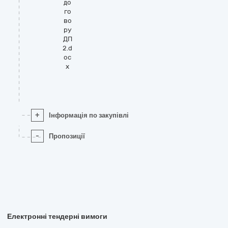
до
го
во
ру
ДП
2.d
oc
x
+
Інформація по закупівлі
-
Пропозиції
Електронні тендерні вимоги