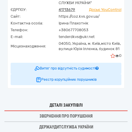
СЛУЖБИ УКРАЇНИ"
ЄДРПОУ:
41713679
Досьє YouControl
Сайт:
https://coz.kvs.gov.ua/
Контактна особа:
Ірина Плахотнік
Телефон:
+380677708053
E-mail:
tenderdkvs@ukr.net
04050,
Україна
,
м. Київ,
місто Київ,
Місцезнаходження:
вулиця Юрія Іллєнка, будинок 81
0
Витяг про відсутність судимості
Реєстр корупційних порушників
ДЕТАЛІ ЗАКУПІВЛІ
ЗВЕРНЕННЯ ПРО ПОРУШЕННЯ
ДЕРЖАУДИТСЛУЖБА УКРАЇНИ