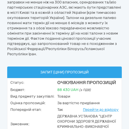
заправки не менше ніж на 300 власних, орендованих та/або
партнерських стаціонарних АЗС, які мають бути представлені
в місті Києві та в кожній з областей України (крім тимчасово
окупованих територій України). Талони на дизельне паливо
повинні мати термін дії не менше 6 місяців з моменту їх
отримання та з обов’язково передбаченою можливістю
обміняти при закінченні їх терміну дії на нові талони з новим
терміном дії. Фактом подання цінової пропозиції учасник
підтверджує, що запропонований товар не є походженням з
Російської Федерації/Республіки Білорусь/Ісламської
Республіки Іран.
ЗАПИТ (ЦІНИ) ПРОПОЗИЦІЙ
ОЧІКУВАННЯ ПРОПОЗИЦІЙ
Статус:
Бюджет:
88 430
UAH
(з ПДВ)
Вид предмету закупівлі:
Товари
Оцінка пропозицій:
За вартістю придбання
Попередній етап:
Так
Перейти до відбору
ДЕРЖАВНА УСТАНОВА "ЦЕНТР
ОХОРОНИ ЗДОРОВ'Я ДЕРЖАВНОЇ
Замовник:
КРИМІНАЛЬНО-ВИКОНАВЧОЇ