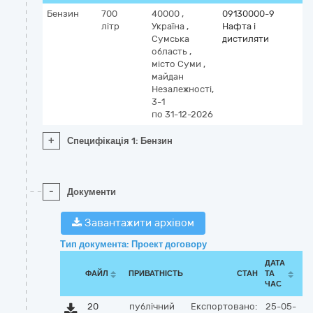
Бензин
700
40000
,
09130000-9
літр
Україна
,
Нафта і
Сумська
дистиляти
область
,
місто Суми
,
майдан
Незалежності,
3-1
по 31-12-2026
+
Специфікація 1: Бензин
-
Документи
Завантажити архівом
Тип документа: Проект договору
ДАТА
ФАЙЛ
ПРИВАТНІСТЬ
СТАН
ТА
ЧАС
20
публічний
Експортовано:
25-05-