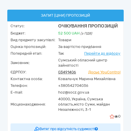
ЗАПИТ (ЦІНИ) ПРОПОЗИЦІЙ
ОЧІКУВАННЯ ПРОПОЗИЦІЙ
Статус:
Бюджет:
52 500
UAH
(з ПДВ)
Вид предмету закупівлі:
Товари
Оцінка пропозицій:
За вартістю придбання
Попередній етап:
Так
Перейти до відбору
Сумський обласний центр
Замовник:
зайнятості
ЄДРПОУ:
03491406
Досьє YouControl
Контактна особа:
Ковальчук Марина Михайлівна
Телефон:
+380542704036
E-mail:
hoz@socz.gov.ua
40000,
Україна
,
Сумська
Місцезнаходження:
область,
місто Суми,
майдан
Незалежності, 3-1
0
Витяг про відсутність судимості