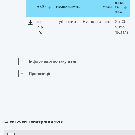
ДАТА
ФАЙЛ
ПРИВАТНІСТЬ
СТАН
ТА
ЧАС
sig
публічний
Експортовано:
25-05-
n.p
2026,
7s
15:31:13
+
Інформація по закупівлі
-
Пропозиції
Електронні тендерні вимоги