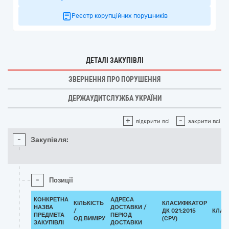
Реєстр корупційних порушників
ДЕТАЛІ ЗАКУПІВЛІ
ЗВЕРНЕННЯ ПРО ПОРУШЕННЯ
ДЕРЖАУДИТСЛУЖБА УКРАЇНИ
+
-
відкрити всі
закрити всі
-
Закупівля:
-
Позиції
КОНКРЕТНА
АДРЕСА
КІЛЬКІСТЬ
КЛАСИФІКАТОР
НАЗВА
ДОСТАВКИ /
/
ДК 021:2015
КЛАС
ПРЕДМЕТА
ПЕРІОД
ОД.ВИМІРУ
(CPV)
ЗАКУПІВЛІ
ДОСТАВКИ