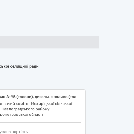
ської селищної ради
Бензин А-95 (талони), дизельне паливо (талони)
навчий комітет Межиріцької сільської
и Павлоградського району
ропетровської області
увана вартість