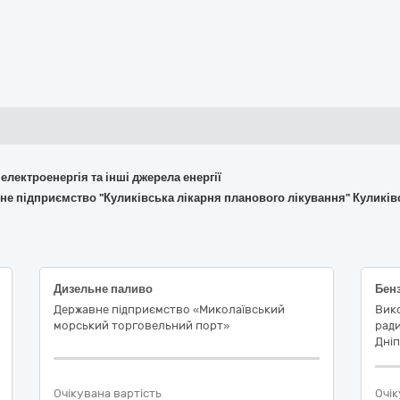
 електроенергія та інші джерела енергії
не підприємство "Куликівська лікарня планового лікування" Куликів
Дизельне паливо
Державне підприємство «Миколаївський
Вико
морський торговельний порт»
рад
Дніп
Очікувана вартість
Очік