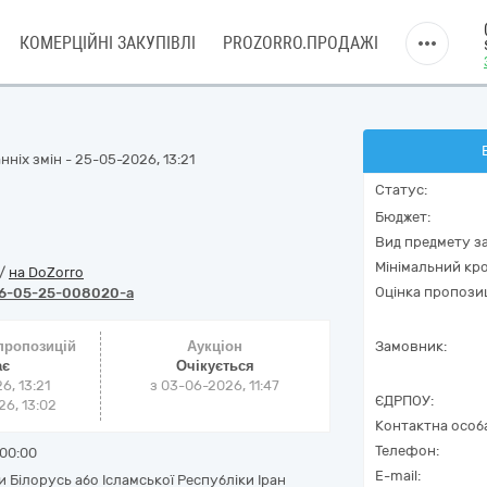
КОМЕРЦІЙНІ ЗАКУПІВЛІ
PROZORRO.ПРОДАЖІ
ніх змін - 25-05-2026, 13:21
Статус:
Бюджет:
Вид предмету за
Мінімальний кро
/
на DoZorro
Оцінка пропозиц
6-05-25-008020-a
 пропозицій
Аукціон
Замовник:
ає
Очікується
6, 13:21
з
03-06-2026, 11:47
ЄДРПОУ:
6, 13:02
Контактна особ
Телефон:
00:00
E-mail:
и Білорусь або Ісламської Республіки Іран