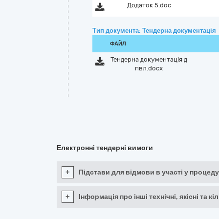
Додаток 5.doc
Тип документа: Тендерна документація
ФАЙЛ
Тендерна документація д
пвл.docx
Електронні тендерні вимоги
+
Підстави для відмови в участі у процеду
+
Інформація про інші технічні, якісні та 