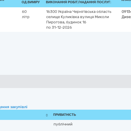
ОД.ВИМІРУ
ВИКОНАННЯ РОБІТ/НАДАННЯ ПОСЛУГ:
60
16300
Україна
Чернігівська область
0913
літр
селище Куликівка
вулиця Миколи
Дизе
Пирогова, будинок 16
по 31-12-2026
ення закупівлі
ПРИВАТНІСТЬ
публічний