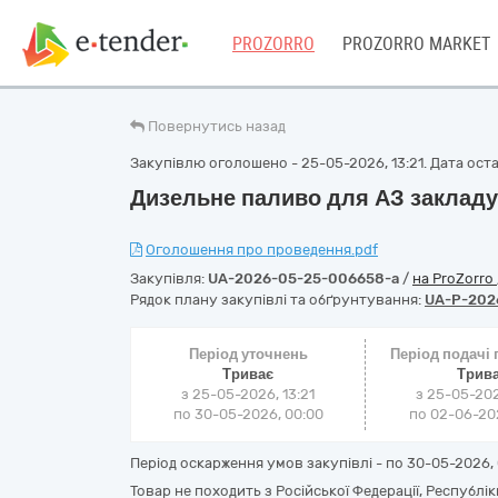
PROZORRO
PROZORRO MARKET
Повернутись назад
Закупівлю оголошено - 25-05-2026, 13:21. Дата остан
Дизельне паливо для АЗ закладу
Оголошення про проведення.pdf
Закупівля:
UA-2026-05-25-006658-a
/
на ProZorro
Рядок плану закупівлі та обґрунтування:
UA-P-202
Період уточнень
Період подачі
Триває
Трив
з 25-05-2026, 13:21
з 25-05-202
по 30-05-2026, 00:00
по 02-06-202
Період оскарження умов закупівлі - по
30-05-2026, 
Товар не походить з Російської Федерації, Республік