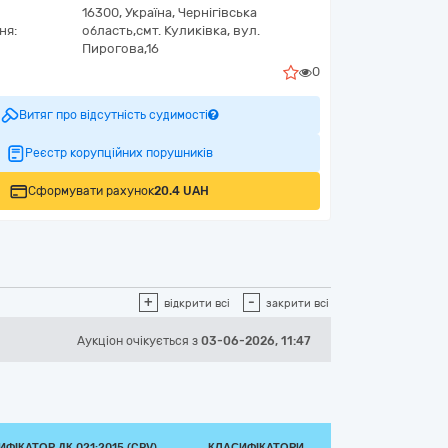
16300,
Україна
,
Чернігівська
ня:
область,
смт. Куликівка,
вул.
Пирогова,16
0
Витяг про відсутність судимості
Реєстр корупційних порушників
Сформувати рахунок
20.4 UAH
+
-
відкрити всі
закрити всі
Аукціон
очікується
з
03-06-2026, 11:47
ФІКАТОР ДК 021:2015 (CPV)
КЛАСИФІКАТОРИ