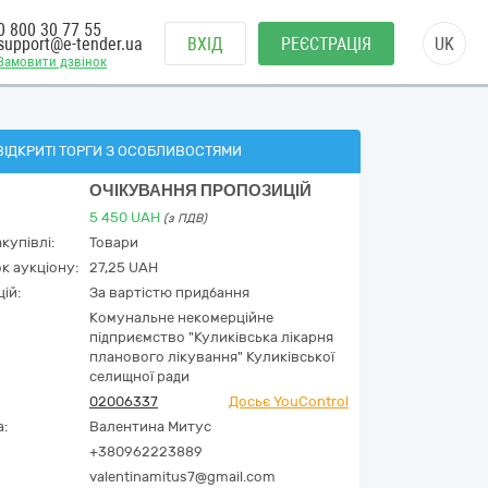
0 800 30 77 55
support@e-tender.ua
ВХІД
РЕЄСТРАЦІЯ
UK
Замовити дзвінок
ВІДКРИТІ ТОРГИ З ОСОБЛИВОСТЯМИ
ОЧІКУВАННЯ ПРОПОЗИЦІЙ
5 450
UAH
(з ПДВ)
купівлі:
Товари
к аукціону:
27,25 UAH
ій:
За вартістю придбання
Комунальне некомерційне
підприємство "Куликівська лікарня
планового лікування" Куликівської
селищної ради
02006337
Досьє YouControl
а:
Валентина Митус
+380962223889
valentinamitus7@gmail.com