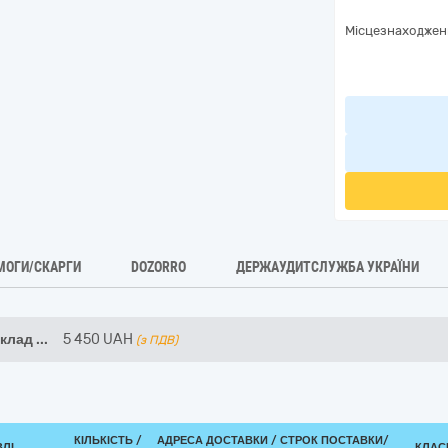
Місцезнаходжен
МОГИ/СКАРГИ
DOZORRO
ДЕРЖАУДИТСЛУЖБА УКРАЇНИ
аклад
...
5 450
UAH
(з ПДВ)
КІЛЬКІСТЬ /
АДРЕСА ДОСТАВКИ /
СТРОК ПОСТАВКИ/
ВЛІ
КЛАСИ