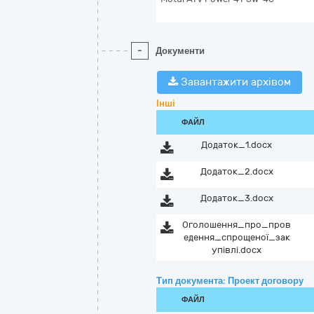
-
Документи
Завантажити архівом
Інші
ФАЙЛ
Додаток_1.docx
Додаток_2.docx
Додаток_3.docx
Оголошення_про_пров
едення_спрощеної_зак
упівлі.docx
Тип документа: Проект договору
ФАЙЛ