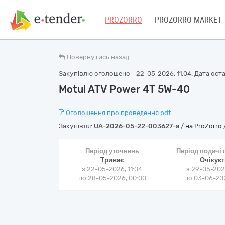
PROZORRO
PROZORRO MARKET
Повернутись назад
Закупівлю оголошено - 22-05-2026, 11:04. Дата оста
Motul ATV Power 4T 5W-40
Оголошення про проведення.pdf
Закупівля:
UA-2026-05-22-003627-a
/
на ProZorro
Період уточнень
Період подачі
Триває
Очікує
з 22-05-2026, 11:04
з 29-05-202
по 28-05-2026, 00:00
по 03-06-202