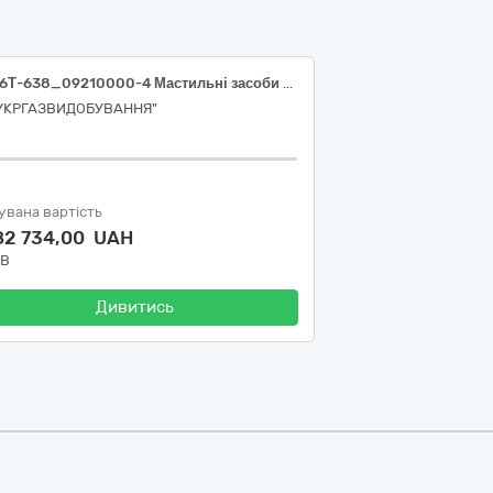
С_26Т-638_09210000-4 Мастильні засоби (Олива гідравлічна HLP46 HM)
"УКРГАЗВИДОБУВАННЯ"
увана вартість
82 734,00 UAH
ДВ
Дивитись