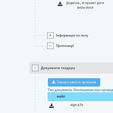
Додаток_4 проект дого
вору.docx
+
Інформація по лоту
-
Пропозиції
-
Документи тендеру
Завантажити архівом
Тип документа: Оголошення про провед
ФАЙЛ
sign.p7s