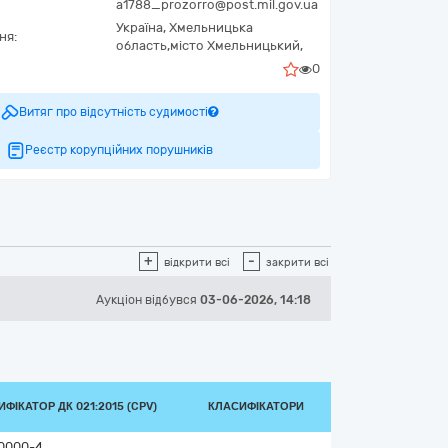
a1788_prozorro@post.mil.gov.ua
Україна
,
Хмельницька
ня:
область,
місто Хмельницький,
0
Витяг про відсутність судимості
Реєстр корупційних порушників
+
-
відкрити всі
закрити всі
Аукціон відбувся
03-06-2026, 14:18
ФІКАТОР ДК 021:2015 (CPV)
КЛАСИФІКАТОРИ
0000-4