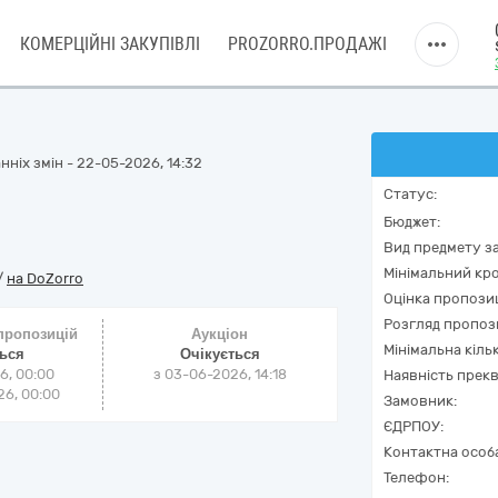
КОМЕРЦІЙНІ ЗАКУПІВЛІ
PROZORRO.ПРОДАЖІ
нніх змін - 22-05-2026, 14:32
Статус:
Бюджет:
Вид предмету за
Мінімальний кро
/
на DoZorro
Оцінка пропозиц
Розгляд пропоз
 пропозицій
Аукціон
Мінімальна кіль
ться
Очікується
6, 00:00
з
03-06-2026, 14:18
Наявність прекв
6, 00:00
Замовник:
ЄДРПОУ:
Контактна особ
Телефон: