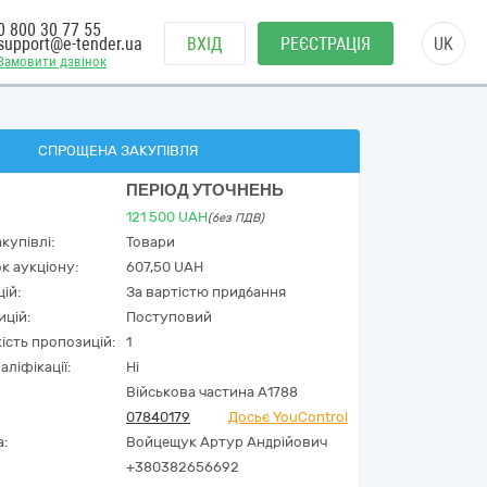
0 800 30 77 55
support@e-tender.ua
ВХІД
РЕЄСТРАЦІЯ
UK
Замовити дзвінок
СПРОЩЕНА ЗАКУПІВЛЯ
ПЕРІОД УТОЧНЕНЬ
121 500
UAH
(без ПДВ)
купівлі:
Товари
к аукціону:
607,50 UAH
ій:
За вартістю придбання
ицій:
Поступовий
кість пропозицій:
1
аліфікації:
Ні
Військова частина А1788
07840179
Досьє YouControl
а:
Войцещук Артур Андрійович
+380382656692