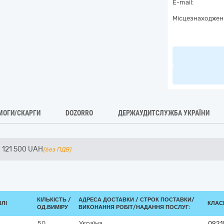
E-mail:
Місцезнаходжен
МОГИ/СКАРГИ
DOZORRO
ДЕРЖАУДИТСЛУЖБА УКРАЇНИ
121 500
UAH
(без ПДВ)
КІЛЬКІСТЬ /
АДРЕСА ДОСТАВКИ /
СТРОК ПОСТАВКИ/
ВЛІ
КЛАСИ
ОД.ВИМІРУ
ВИКОНАННЯ РОБІТ/НАДАННЯ ПОСЛУГ:
50
Україна
0921