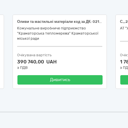
Оливи та мастильні матеріали код за ДК: 021:2015: – 09210000-4 Мастильні засоби.
Комунальне виробниче підприємство
АТ 
"Краматорська тепломережа" Краматорської
міської ради
Очікувана вартість
Очік
390 740,00 UAH
1 7
з ПДВ
з П
Дивитись