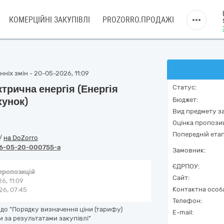
КОМЕРЦІЙНІ ЗАКУПІВЛІ
PROZORRO.ПРОДАЖІ
ніх змін - 20-05-2026, 11:09
трична енергія (Енергія
Статус:
хунок)
Бюджет:
Вид предмету за
Оцінка пропозиц
Попередній етап
/
на DoZorro
6-05-20-000755-a
Замовник:
ЄДРПОУ:
 пропозицій
Сайт:
6, 11:09
Контактна особ
6, 07:45
Телефон:
о до "Порядку визначення ціни (тарифу)
E-mail:
и за результатами закупівлі"