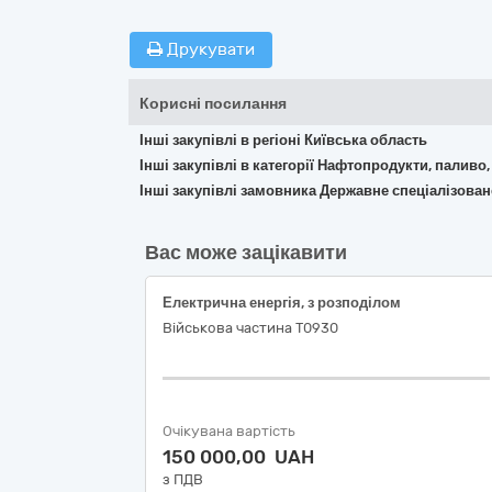
Друкувати
Корисні посилання
Інші закупівлі в регіоні Київська область
Інші закупівлі в категорії Нафтопродукти, паливо,
Інші закупівлі замовника Державне спеціалізов
Вас може зацікавити
Електрична енергія, з розподілом
Військова частина Т0930
Очікувана вартість
150 000,00 UAH
з ПДВ