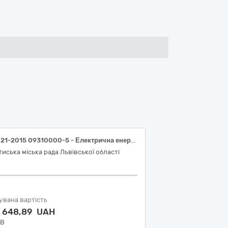
ДК 021-2015 09310000-5 - Електрична енергія (Електрична енергія, без розподілу)
иська міська рада Львівської області
увана вартість
2 648,89 UAH
ДВ