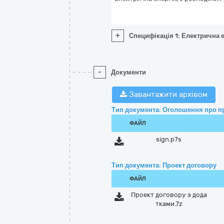
+
Специфікація 1: Електрична е
-
Документи
Завантажити архівом
Тип документа: Оголошення про п
ФАЙЛ
sign.p7s
Тип документа: Проект договору
ФАЙЛ
Проект договору з дода
тками.7z