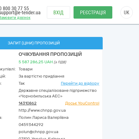
0 800 30 77 55
support@e-tender.ua
ВХІД
РЕЄСТРАЦІЯ
UK
Замовити дзвінок
ЗАПИТ (ЦІНИ) ПРОПОЗИЦІЙ
ОЧІКУВАННЯ ПРОПОЗИЦІЙ
5 587 286,25
UAH
(з ПДВ)
купівлі:
Товари
ій:
За вартістю придбання
:
Так
Перейти до відбору
Державне спеціалізоване підприємство
«Чорнобильська АЕС»
14310862
Досьє YouControl
http://www.chnpp.gov.ua
а:
Полин Лариса Валеріївна
0459344292
polun@chnpp.gov.ua
07100,
Україна
,
Київська