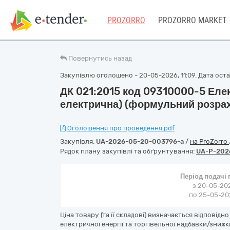
PROZORRO
PROZORRO MARKET
Повернутись назад
Закупівлю оголошено - 20-05-2026, 11:09. Дата остан
ДК 021:2015 код 09310000-5 Елек
електрична) (формульний розра
Оголошення про проведення.pdf
Закупівля:
UA-2026-05-20-003796-a
/
на ProZorro
Рядок плану закупівлі та обґрунтування:
UA-P-202
Період подачі
з 20-05-202
по 25-05-202
Ціна товару (та її складові) визначається відповідн
електричної енергії та торгівельної надбавки/знижк