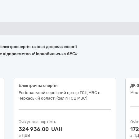
 електроенергія та інші джерела енергії
ане підприємство «Чорнобильська АЕС»
Електрична енергія
Регіональний сервісний центр ГСЦ МВС в
Мост
Черкаській області (філія ГСЦ МВС)
Очікувана вартість
Очік
324 936,00 UAH
17
з ПДВ
з П