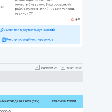
область,
Славутич,
Вишгородський
ня:
район, вулиця Збройних Сил України,
будинок 7/1
0
Витяг про відсутність судимості
Реєстр корупційних порушників
+
-
відкрити всі
закрити всі
ФІКАТОР ДК 021:2015 (CPV)
КЛАСИФІКАТОРИ
0000-5