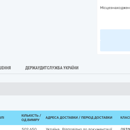
Місцезнаходжен
ШЕННЯ
ДЕРЖАУДИТСЛУЖБА УКРАЇНИ
КІЛЬКІСТЬ /
ВЛІ
АДРЕСА ДОСТАВКИ / ПЕРІОД ДОСТАВКИ
КЛАСИ
ОД.ВИМІРУ
502 650
Україна
,
Відповідно до документації
0931