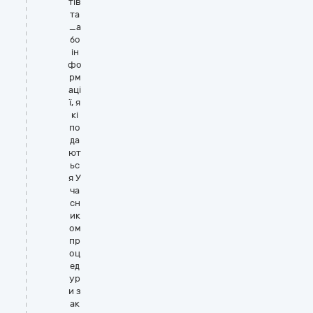
тів
та
_а
бо
ін
фо
рм
аці
ї, я
кі
по
да
ют
ьс
я У
ча
сн
ик
ом
пр
оц
ед
ур
и з
ак