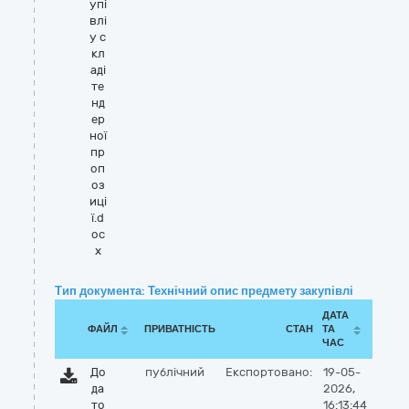
упі
влі
у с
кл
аді
те
нд
ер
ної
пр
оп
оз
иці
ї.d
oc
x
Тип документа: Технічний опис предмету закупівлі
ДАТА
ФАЙЛ
ПРИВАТНІСТЬ
СТАН
ТА
ЧАС
До
публічний
Експортовано:
19-05-
да
2026,
то
16:13:44