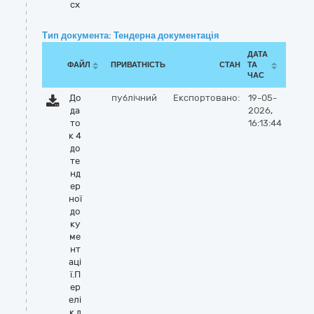
cx
Тип документа: Тендерна документація
ДАТА
ФАЙЛ
ПРИВАТНІСТЬ
СТАН
ТА
ЧАС
До
публічний
Експортовано:
19-05-
да
2026,
то
16:13:44
к 4
до
те
нд
ер
ної
до
ку
ме
нт
аці
ї.П
ер
елі
к д