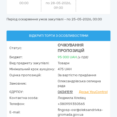
00:00
по 28-05-2026,
09:00
Період оскарження умов закупівлі - по
25-05-2026, 00:00
ВІДКРИТІ ТОРГИ З ОСОБЛИВОСТЯМИ
ОЧІКУВАННЯ
Статус:
ПРОПОЗИЦІЙ
Бюджет:
95 000
UAH
(з ПДВ)
Вид предмету закупівлі:
Товари
Мінімальний крок аукціону:
475 UAH
Оцінка пропозицій:
За вартістю придбання
Олександрівська селищна
Замовник:
рада
ЄДРПОУ:
04341519
Досьє YouControl
Контактна особа:
Людмила Хлєбєц
Телефон:
+380959350565
fingosp-osr@oleksandrivka-
E-mail:
gromada.gov.ua