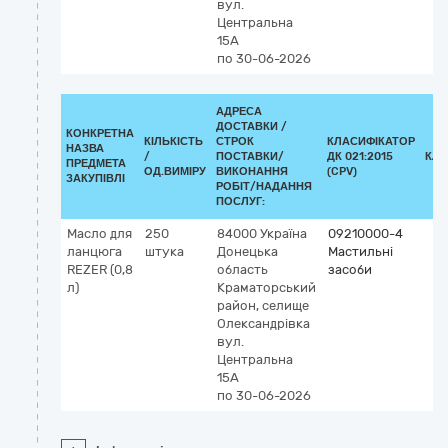
вул.
Центральна
15А
по 30-06-2026
АДРЕСА
ДОСТАВКИ /
КОНКРЕТНА
КІЛЬКІСТЬ
СТРОК
КЛАСИФІКАТОР
НАЗВА
/
ПОСТАВКИ/
ДК 021:2015
КЛА
ПРЕДМЕТА
ОД.ВИМІРУ
ВИКОНАННЯ
(CPV)
ЗАКУПІВЛІ
РОБІТ/НАДАННЯ
ПОСЛУГ:
Масло для
250
84000
Україна
09210000-4
ланцюга
штука
Донецька
Мастильні
REZER (0,8
область
засоби
л)
Краматорський
район, селище
Олександрівка
вул.
Центральна
15А
по 30-06-2026