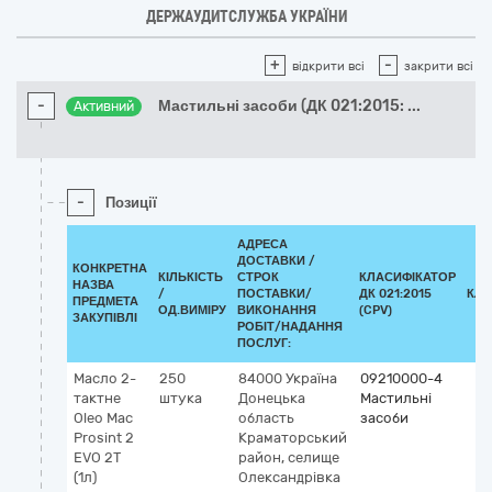
ДЕРЖАУДИТСЛУЖБА УКРАЇНИ
+
-
відкрити всі
закрити всі
-
Мастильні засоби (ДК 021:2015:
...
Активний
-
Позиції
АДРЕСА
ДОСТАВКИ /
КОНКРЕТНА
КІЛЬКІСТЬ
СТРОК
КЛАСИФІКАТОР
НАЗВА
/
ПОСТАВКИ/
ДК 021:2015
КЛА
ПРЕДМЕТА
ОД.ВИМІРУ
ВИКОНАННЯ
(CPV)
ЗАКУПІВЛІ
РОБІТ/НАДАННЯ
ПОСЛУГ:
Масло 2-
250
84000
Україна
09210000-4
тактне
штука
Донецька
Мастильні
Oleo Mac
область
засоби
Prosint 2
Краматорський
EVO 2T
район, селище
(1л)
Олександрівка