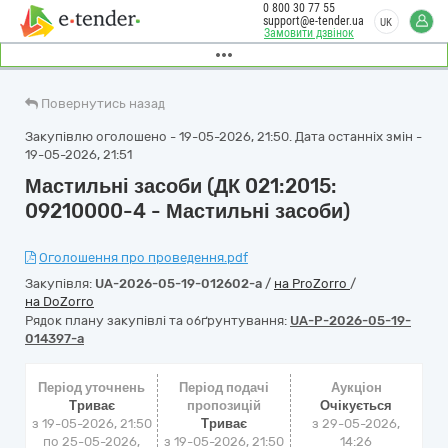
0 800 30 77 55
support@e-tender.ua
UK
Замовити дзвінок
Повернутись назад
Закупівлю оголошено - 19-05-2026, 21:50. Дата останніх змін -
19-05-2026, 21:51
Мастильні засоби (ДК 021:2015:
09210000-4 - Мастильні засоби)
Оголошення про проведення.pdf
Закупівля:
UA-2026-05-19-012602-a
/
на ProZorro
/
на DoZorro
Рядок плану закупівлі та обґрунтування:
UA-P-2026-05-19-
014397-a
Період уточнень
Період подачі
Аукціон
Триває
пропозицій
Очікується
з 19-05-2026, 21:50
Триває
з
29-05-2026,
по 25-05-2026,
з 19-05-2026, 21:50
14:26