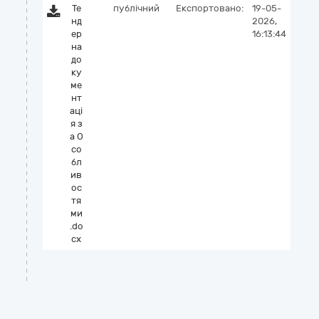
Те
публічний
Експортовано:
19-05-
нд
2026,
ер
16:13:44
на
до
ку
ме
нт
аці
я з
а О
со
бл
ив
ос
тя
ми
.do
cx