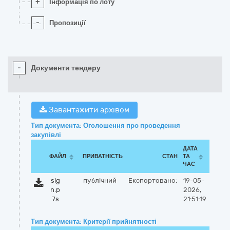
+
Інформація по лоту
-
Пропозиції
-
Документи тендеру
Завантажити архівом
Тип документа: Оголошення про проведення
закупівлі
ДАТА
ФАЙЛ
ПРИВАТНІСТЬ
СТАН
ТА
ЧАС
sig
публічний
Експортовано:
19-05-
n.p
2026,
7s
21:51:19
Тип документа: Критерії прийнятності