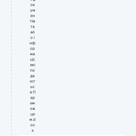
ок
ум
ен
тів
та
аб
о і
нф
ор
ма
ції,
які
по
да
ют
ьс
я П
ер
ем
ож
це
м.d
oc
x