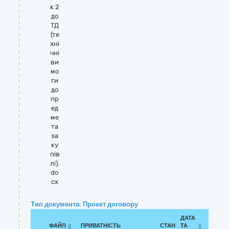
к 2
до
ТД
(те
хні
чні
ви
мо
ги
до
пр
ед
ме
та
за
ку
пів
лі).
do
cx
Тип документа: Проект договору
ДАТА
ФАЙЛ
ПРИВАТНІСТЬ
СТАН
ТА