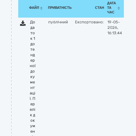
ДАТА
ФАЙЛ
ПРИВАТНІСТЬ
СТАН
ТА
ЧАС
До
публічний
Експортовано:
19-05-
да
2026,
то
16:13:44
к 1
до
те
нд
ер
ної
до
ку
ме
нт
аці
ї. П
ер
елі
к д
ок
ум
ен