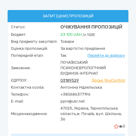
ЗАПИТ (ЦІНИ) ПРОПОЗИЦІЙ
ОЧІКУВАННЯ ПРОПОЗИЦІЙ
Статус:
Бюджет:
23 100
UAH
(з ПДВ)
Вид предмету закупівлі:
Товари
Оцінка пропозицій:
За вартістю придбання
Попередній етап:
Так
Перейти до відбору
ПОЧАЇВСЬКИЙ
Замовник:
ПСИХОНЕВРОЛОГІЧНИЙ
БУДИНОК-ІНТЕРНАТ
ЄДРПОУ:
03189529
Досьє YouControl
Контактна особа:
Антоніна Нідзельська
Телефон:
+380686377196
E-mail:
ppni@ukr.net
47025,
Україна
,
Тернопільська
Місцезнаходження:
область,
м. Почаїв,
вул. Шкільна,
36
0