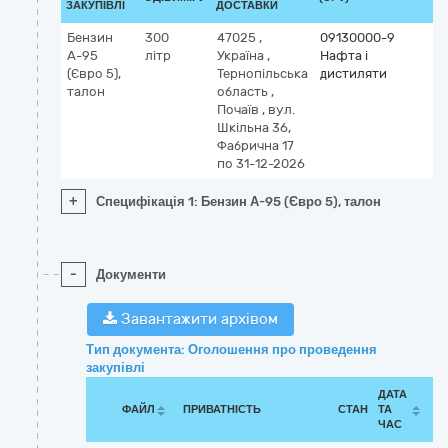
ЗАКУПІВЛІ
ДОСТАВКИ
Бензин
300
47025
,
09130000-9
А-95
літр
Україна
,
Нафта і
(Євро 5),
Тернопільська
дистиляти
талон
область
,
Почаїв
,
вул.
Шкільна 36,
Фабрична 17
по 31-12-2026
+
Специфікація 1: Бензин А-95 (Євро 5), талон
-
Документи
Завантажити архівом
Тип документа: Оголошення про проведення
закупівлі
ДАТА
ФАЙЛ
ПРИВАТНІСТЬ
СТАН
ТА
ЧАС