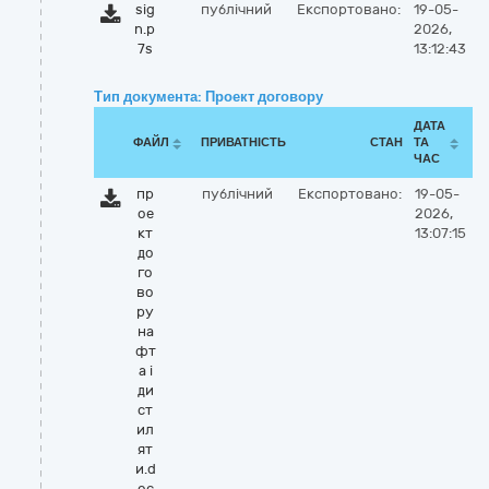
sig
публічний
Експортовано:
19-05-
n.p
2026,
7s
13:12:43
Тип документа: Проект договору
ДАТА
ФАЙЛ
ПРИВАТНІСТЬ
СТАН
ТА
ЧАС
пр
публічний
Експортовано:
19-05-
ое
2026,
кт
13:07:15
до
го
во
ру
на
фт
а і
ди
ст
ил
ят
и.d
oc