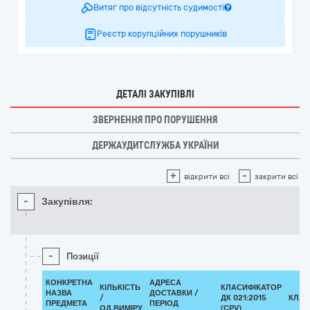
Витяг про відсутність судимості
Реєстр корупційних порушників
ДЕТАЛІ ЗАКУПІВЛІ
ЗВЕРНЕННЯ ПРО ПОРУШЕННЯ
ДЕРЖАУДИТСЛУЖБА УКРАЇНИ
+
-
відкрити всі
закрити всі
-
Закупівля:
-
Позиції
КОНКРЕТНА
АДРЕСА
КІЛЬКІСТЬ
КЛАСИФІКАТОР
НАЗВА
ДОСТАВКИ /
/
ДК 021:2015
КЛАС
ПРЕДМЕТА
ПЕРІОД
ОД.ВИМІРУ
(CPV)