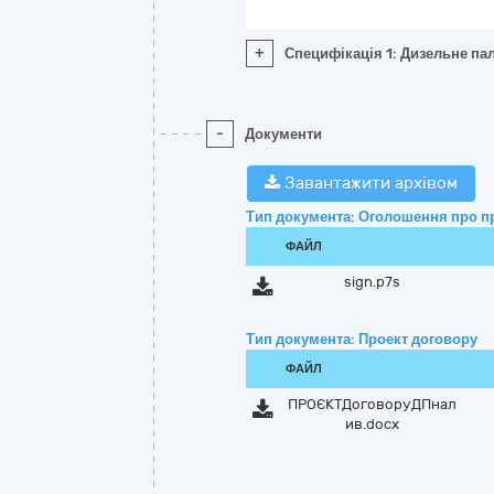
+
Специфікація 1: Дизельне пал
-
Документи
Завантажити архівом
Тип документа: Оголошення про п
ФАЙЛ
sign.p7s
Тип документа: Проект договору
ФАЙЛ
ПРОЄКТДоговоруДПнал
ив.docx