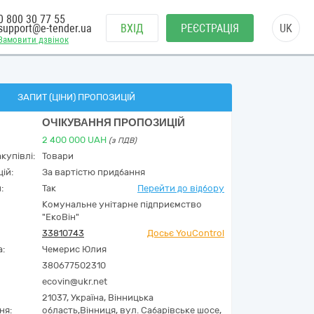
0 800 30 77 55
support@e-tender.ua
ВХІД
РЕЄСТРАЦІЯ
UK
Замовити дзвінок
ЗАПИТ (ЦІНИ) ПРОПОЗИЦІЙ
ОЧІКУВАННЯ ПРОПОЗИЦІЙ
2 400 000
UAH
(з ПДВ)
купівлі:
Товари
ій:
За вартістю придбання
:
Так
Перейти до відбору
Комунальне унітарне підприємство
"ЕкоВін"
33810743
Досьє YouControl
а:
Чемерис Юлия
380677502310
ecovin@ukr.net
21037,
Україна
,
Вінницька
ня:
область,
Вінниця,
вул. Сабарівське шосе,