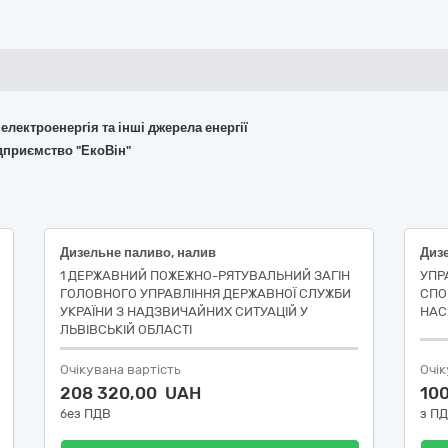
 електроенергія та інші джерела енергії
ідприємство "ЕкоВін"
Дизельне паливо, налив
1 ДЕРЖАВНИЙ ПОЖЕЖНО-РЯТУВАЛЬНИЙ ЗАГІН
УПР
ГОЛОВНОГО УПРАВЛІННЯ ДЕРЖАВНОЇ СЛУЖБИ
СПО
УКРАЇНИ З НАДЗВИЧАЙНИХ СИТУАЦІЙ У
НАС
ЛЬВІВСЬКІЙ ОБЛАСТІ
Очікувана вартість
Очік
208 320,00 UAH
10
без ПДВ
з П