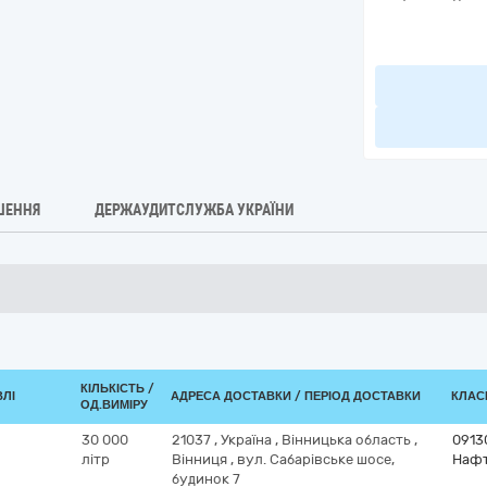
ШЕННЯ
ДЕРЖАУДИТСЛУЖБА УКРАЇНИ
КІЛЬКІСТЬ /
ВЛІ
АДРЕСА ДОСТАВКИ / ПЕРІОД ДОСТАВКИ
КЛАСИ
ОД.ВИМІРУ
30 000
21037
,
Україна
,
Вінницька область
,
0913
літр
Вінниця
,
вул. Сабарівське шосе,
Нафт
будинок 7