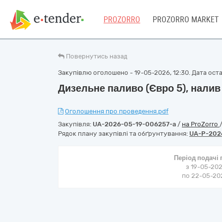
PROZORRO
PROZORRO MARKET
Повернутись назад
Закупівлю оголошено - 19-05-2026, 12:30. Дата остан
Дизельне паливо (Євро 5), налив
Оголошення про проведення.pdf
Закупівля:
UA-2026-05-19-006257-a
/
на ProZorro
Рядок плану закупівлі та обґрунтування:
UA-P-202
Період подачі
з 19-05-202
по 22-05-202