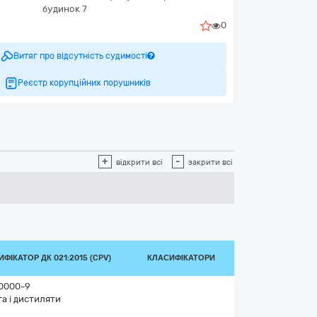
будинок 7
0
Витяг про відсутність судимості
Реєстр корупційних порушників
+
-
відкрити всі
закрити всі
ФІКАТОР ДК 021:2015 (CPV)
КЛАСИФІКАТОРИ
0000-9
а і дистиляти