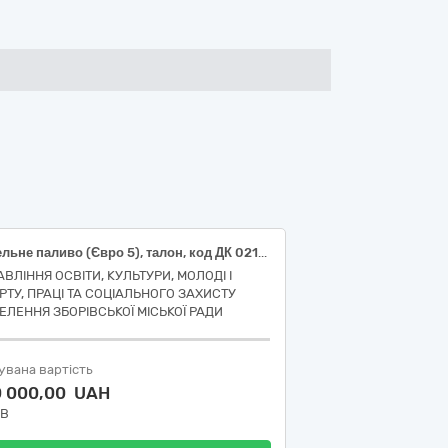
Дизельне паливо (Євро 5), талон, код ДК 021:2015 09130000-9 Нафта і дистиляти
АВЛІННЯ ОСВІТИ, КУЛЬТУРИ, МОЛОДІ І
РТУ, ПРАЦІ ТА СОЦІАЛЬНОГО ЗАХИСТУ
ЕЛЕННЯ ЗБОРІВСЬКОЇ МІСЬКОЇ РАДИ
увана вартість
0 000,00 UAH
ДВ