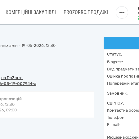
КОМЕРЦІЙНІ ЗАКУПІВЛІ
PROZORRO.ПРОДАЖІ
ніх змін - 19-05-2026, 12:30
Статус:
Бюджет:
Вид предмету за
Оцінка пропозиц
/
на DoZorro
Попередній етап
6-05-19-007944-a
Замовник:
 пропозицій
ЄДРПОУ:
6, 12:30
6, 09:00
Контактна особ
Телефон:
E-mail:
Місцезнаходжен