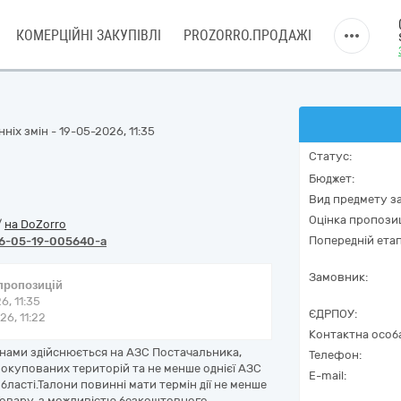
КОМЕРЦІЙНІ ЗАКУПІВЛІ
PROZORRO.ПРОДАЖІ
ніх змін - 19-05-2026, 11:35
Статус:
Бюджет:
Вид предмету за
Оцінка пропозиц
/
на DoZorro
Попередній етап
6-05-19-005640-a
Замовник:
 пропозицій
6, 11:35
ЄДРПОУ:
6, 11:22
Контактна особ
онами здійснюється на АЗС Постачальника,
Телефон:
 окупованих територій та не менше однієї АЗС
E-mail:
бласті.Талони повинні мати термін дії не менше
 Товару, з можливістю безкоштовного