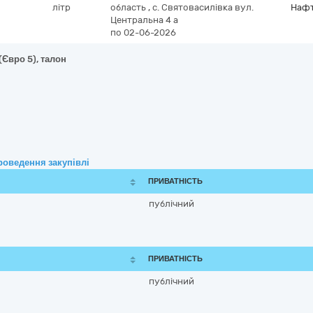
літр
область
,
с. Святовасилівка вул.
Нафт
Центральна 4 а
по 02-06-2026
(Євро 5), талон
роведення закупівлі
ПРИВАТНІСТЬ
публічний
ПРИВАТНІСТЬ
публічний