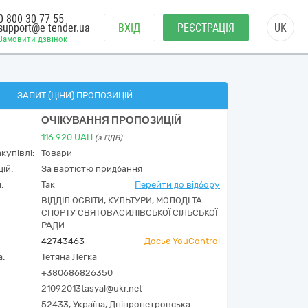
0 800 30 77 55
support@e-tender.ua
ВХІД
РЕЄСТРАЦІЯ
UK
Замовити дзвінок
ЗАПИТ (ЦІНИ) ПРОПОЗИЦІЙ
ОЧІКУВАННЯ ПРОПОЗИЦІЙ
116 920
UAH
(з ПДВ)
купівлі:
Товари
ій:
За вартістю придбання
:
Так
Перейти до відбору
ВІДДІЛ ОСВІТИ, КУЛЬТУРИ, МОЛОДІ ТА
СПОРТУ СВЯТОВАСИЛІВСЬКОЇ СІЛЬСЬКОЇ
РАДИ
42743463
Досьє YouControl
а:
Тетяна Легка
+380686826350
21092013tasyal@ukr.net
52433,
Україна
,
Дніпропетровська