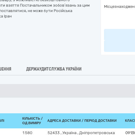
дати взяття Постачальником зобов’язань за цим
Місцезнаходжен
поставлятися, не може бути Російська
а Іран
ШЕННЯ
ДЕРЖАУДИТСЛУЖБА УКРАЇНИ
КІЛЬКІСТЬ /
ВЛІ
АДРЕСА ДОСТАВКИ / ПЕРІОД ДОСТАВКИ
КЛАСИ
ОД.ВИМІРУ
1 580
52433
,
Україна
,
Дніпропетровська
0913