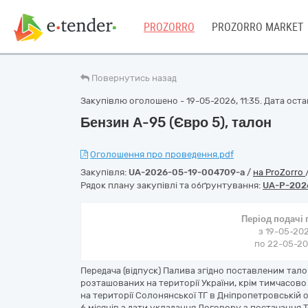
PROZORRO
PROZORRO MARKET
Повернутись назад
Закупівлю оголошено - 19-05-2026, 11:35. Дата остан
Бензин А-95 (Євро 5), талон
Оголошення про проведення.pdf
Закупівля:
UA-2026-05-19-004709-a
/
на ProZorro
Рядок плану закупівлі та обґрунтування:
UA-P-202
Період подачі
з 19-05-202
по 22-05-202
Передача (відпуск) Палива згідно поставленим тал
розташованих на території України, крім тимчасово
на території Солонянської ТГ в Дніпропетровській о
6 місяців з дати укладання Договору з постачання