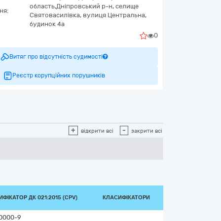
область,
Дніпровський р-н, селище
ня:
Святовасилівка,
вулиця Центральна,
будинок 4а
0
Витяг про відсутність судимості
Реєстр корупційних порушників
+
-
відкрити всі
закрити всі
ФІКАТОР ДК 021:2015 (CPV)
КЛАСИФІКАТОРИ
0000-9