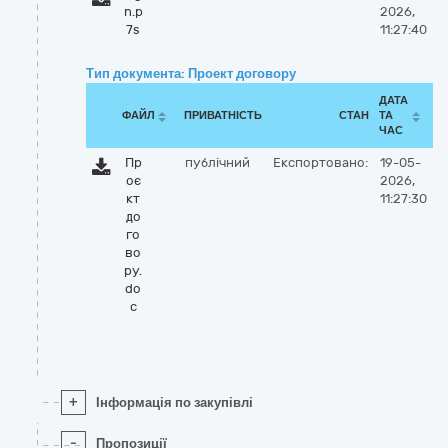
n.p
2026,
7s
11:27:40
Тип документа: Проект договору
ДАТА
ФАЙЛ
ПРИВАТНІСТЬ
СТАН
ТА
ЧАС
Пр
публічний
Експортовано:
19-05-
оє
2026,
кт
11:27:30
до
го
во
ру.
do
c
+
Інформація по закупівлі
-
Пропозиції