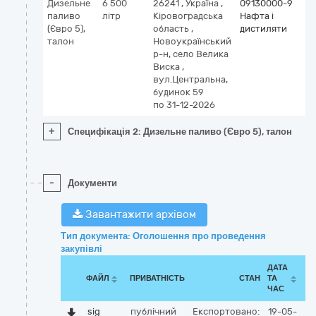
Дизельне
6 500
26241
,
Україна
,
09130000-9
паливо
літр
Кіровоградська
Нафта і
(Євро 5),
область
,
дистиляти
талон
Новоукраїнський
р-н, село Велика
Виска
,
вул.Центральна,
будинок 59
по 31-12-2026
+
Специфікація 2: Дизельне паливо (Євро 5), талон
-
Документи
Завантажити архівом
Тип документа: Оголошення про проведення
закупівлі
ДАТА
ФАЙЛ
ПРИВАТНІСТЬ
СТАН
ТА
ЧАС
sig
публічний
Експортовано:
19-05-