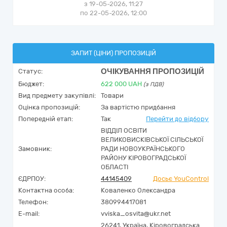
з 19-05-2026, 11:27
по 22-05-2026, 12:00
ЗАПИТ (ЦІНИ) ПРОПОЗИЦІЙ
ОЧІКУВАННЯ ПРОПОЗИЦІЙ
Статус:
Бюджет:
622 000
UAH
(з ПДВ)
Вид предмету закупівлі:
Товари
Оцінка пропозицій:
За вартістю придбання
Попередній етап:
Так
Перейти до відбору
ВІДДІЛ ОСВІТИ
ВЕЛИКОВИСКІВСЬКОЇ СІЛЬСЬКОЇ
Замовник:
РАДИ НОВОУКРАЇНСЬКОГО
РАЙОНУ КІРОВОГРАДСЬКОЇ
ОБЛАСТІ
ЄДРПОУ:
44145409
Досьє YouControl
Контактна особа:
Коваленко Олександра
Телефон:
380994417081
E-mail:
vviska_osvita@ukr.net
26241,
Україна
,
Кіровоградська