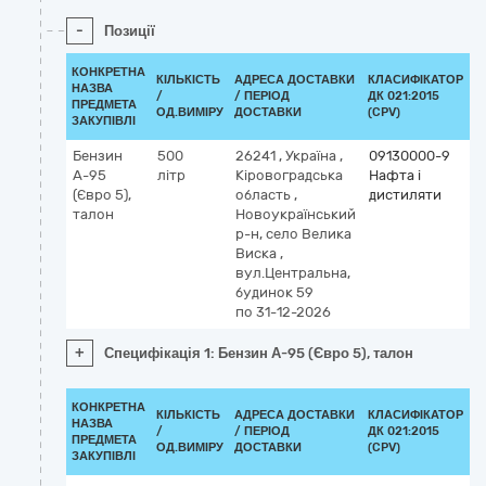
-
Позиції
КОНКРЕТНА
КІЛЬКІСТЬ
АДРЕСА ДОСТАВКИ
КЛАСИФІКАТОР
НАЗВА
/
/ ПЕРІОД
ДК 021:2015
К
ПРЕДМЕТА
ОД.ВИМІРУ
ДОСТАВКИ
(CPV)
ЗАКУПІВЛІ
Бензин
500
26241
,
Україна
,
09130000-9
А-95
літр
Кіровоградська
Нафта і
(Євро 5),
область
,
дистиляти
талон
Новоукраїнський
р-н, село Велика
Виска
,
вул.Центральна,
будинок 59
по 31-12-2026
+
Специфікація 1: Бензин А-95 (Євро 5), талон
КОНКРЕТНА
КІЛЬКІСТЬ
АДРЕСА ДОСТАВКИ
КЛАСИФІКАТОР
НАЗВА
/
/ ПЕРІОД
ДК 021:2015
К
ПРЕДМЕТА
ОД.ВИМІРУ
ДОСТАВКИ
(CPV)
ЗАКУПІВЛІ