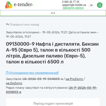
0 800 30 77 55
support@e-tender.ua
UK
Замовити дзвінок
Повернутись назад
Закупівлю оголошено - 19-05-2026, 11:27. Дата останніх змін -
19-05-2026, 11:27
09130000-9 Нафта і дистиляти. Бензин
А-95 (Євро 5), талон в кількості 500
літрів, Дизельне паливо (Євро-5),
талон в кількості 6500 л
Оголошення про проведення.pdf
Закупівля:
UA-2026-05-19-004505-a
/
на ProZorro
/
на DoZorro
Рядок плану закупівлі та обґрунтування:
UA-P-2026-05-19-
005853-a
Період подачі пропозицій