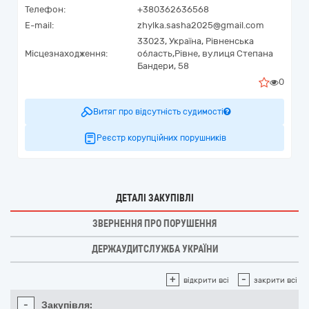
Телефон:
+380362636568
E-mail:
zhylka.sasha2025@gmail.com
33023,
Україна
,
Рівненська
Місцезнаходження:
область,
Рівне,
вулиця Степана
Бандери, 58
0
Витяг про відсутність судимості
Реєстр корупційних порушників
ДЕТАЛІ ЗАКУПІВЛІ
ЗВЕРНЕННЯ ПРО ПОРУШЕННЯ
ДЕРЖАУДИТСЛУЖБА УКРАЇНИ
+
-
відкрити всі
закрити всі
-
Закупівля: