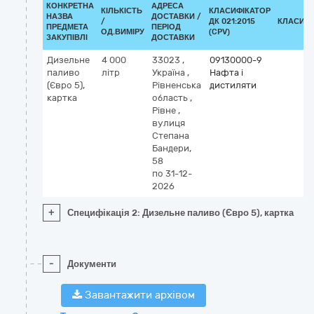
КОНКРЕТНА
АДРЕСА
КІЛЬКІСТЬ
КЛАСИФІКАТОР
НАЗВА
ДОСТАВКИ /
/
ДК 021:2015
КЛАСИФІ
ПРЕДМЕТА
ПЕРІОД
ОД.ВИМІРУ
(CPV)
ЗАКУПІВЛІ
ДОСТАВКИ
Дизельне
4 000
33023
,
09130000-9
паливо
літр
Україна
,
Нафта і
(Євро 5),
Рівненська
дистиляти
картка
область
,
Рівне
,
вулиця
Степана
Бандери,
58
по 31-12-
2026
+
Специфікація 2: Дизельне паливо (Євро 5), картка
-
Документи
Завантажити архівом