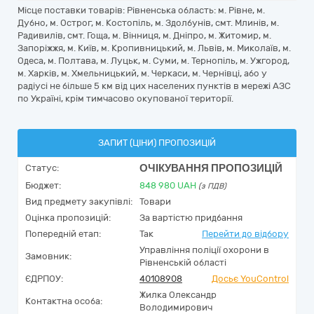
Місце поставки товарів: Рівненська область: м. Рівне, м.
Дубно, м. Острог, м. Костопіль, м. Здолбунів, смт. Млинів, м.
Радивилів, смт. Гоща, м. Вінниця, м. Дніпро, м. Житомир, м.
Запоріжжя, м. Київ, м. Кропивницький, м. Львів, м. Миколаїв, м.
Одеса, м. Полтава, м. Луцьк, м. Суми, м. Тернопіль, м. Ужгород,
м. Харків, м. Хмельницький, м. Черкаси, м. Чернівці, або у
радіусі не більше 5 км від цих населених пунктів в мережі АЗС
по Україні, крім тимчасово окупованої території.
ЗАПИТ (ЦІНИ) ПРОПОЗИЦІЙ
ОЧІКУВАННЯ ПРОПОЗИЦІЙ
Статус:
Бюджет:
848 980
UAH
(з ПДВ)
Вид предмету закупівлі:
Товари
Оцінка пропозицій:
За вартістю придбання
Попередній етап:
Так
Перейти до відбору
Управління поліції охорони в
Замовник:
Рівненській області
ЄДРПОУ:
40108908
Досьє YouControl
Жилка Олександр
Контактна особа:
Володимирович