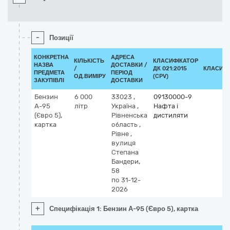
-
Позиції
КОНКРЕТНА
АДРЕСА
КІЛЬКІСТЬ
КЛАСИФІКАТОР
НАЗВА
ДОСТАВКИ /
/
ДК 021:2015
КЛАСИФІ
ПРЕДМЕТА
ПЕРІОД
ОД.ВИМІРУ
(CPV)
ЗАКУПІВЛІ
ДОСТАВКИ
Бензин
6 000
33023
,
09130000-9
А-95
літр
Україна
,
Нафта і
(Євро 5),
Рівненська
дистиляти
картка
область
,
Рівне
,
вулиця
Степана
Бандери,
58
по 31-12-
2026
+
Специфікація 1: Бензин А-95 (Євро 5), картка