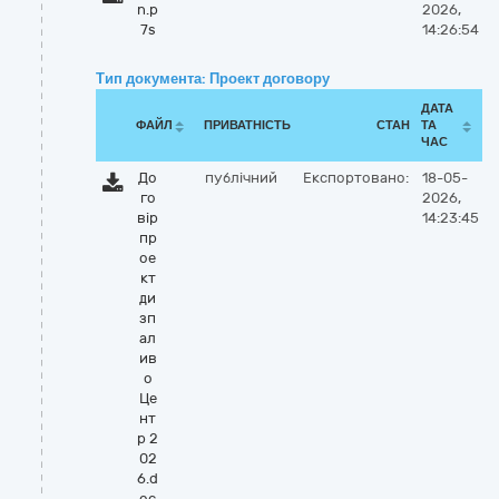
n.p
2026,
7s
14:26:54
Тип документа: Проект договору
ДАТА
ФАЙЛ
ПРИВАТНІСТЬ
СТАН
ТА
ЧАС
До
публічний
Експортовано:
18-05-
го
2026,
вір
14:23:45
пр
ое
кт
ди
зп
ал
ив
о
Це
нт
р 2
02
6.d
oc