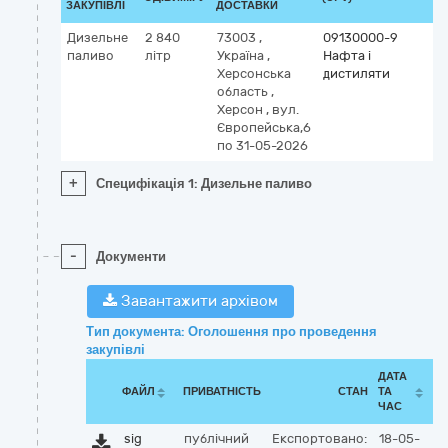
ЗАКУПІВЛІ
ДОСТАВКИ
Дизельне
2 840
73003
,
09130000-9
паливо
літр
Україна
,
Нафта і
Херсонська
дистиляти
область
,
Херсон
,
вул.
Європейська,6
по 31-05-2026
+
Специфікація 1: Дизельне паливо
-
Документи
Завантажити архівом
Тип документа: Оголошення про проведення
закупівлі
ДАТА
ФАЙЛ
ПРИВАТНІСТЬ
СТАН
ТА
ЧАС
sig
публічний
Експортовано:
18-05-