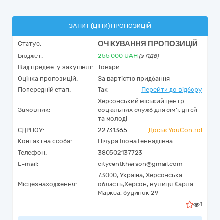
ЗАПИТ (ЦІНИ) ПРОПОЗИЦІЙ
ОЧІКУВАННЯ ПРОПОЗИЦІЙ
Статус:
Бюджет:
255 000
UAH
(з ПДВ)
Вид предмету закупівлі:
Товари
Оцінка пропозицій:
За вартістю придбання
Попередній етап:
Так
Перейти до відбору
Херсонський міський центр
Замовник:
соціальних служб для сім'ї, дітей
та молоді
ЄДРПОУ:
22731365
Досьє YouControl
Контактна особа:
Пічура Ілона Геннадіївна
Телефон:
380502137723
E-mail:
citycentkherson@gmail.com
73000,
Україна
,
Херсонська
Місцезнаходження:
область,
Херсон,
вулиця Карла
Маркса, будинок 29
1