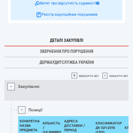
Витяг про відсутність судимості
Реєстр корупційних порушників
ДЕТАЛІ ЗАКУПІВЛІ
ЗВЕРНЕННЯ ПРО ПОРУШЕННЯ
ДЕРЖАУДИТСЛУЖБА УКРАЇНИ
+
-
відкрити всі
закрити всі
-
Закупівля:
-
Позиції
КОНКРЕТНА
АДРЕСА
КІЛЬКІСТЬ
КЛАСИФІКАТОР
НАЗВА
ДОСТАВКИ /
/
ДК 021:2015
КЛА
ПРЕДМЕТА
ПЕРІОД
ОД.ВИМІРУ
(CPV)