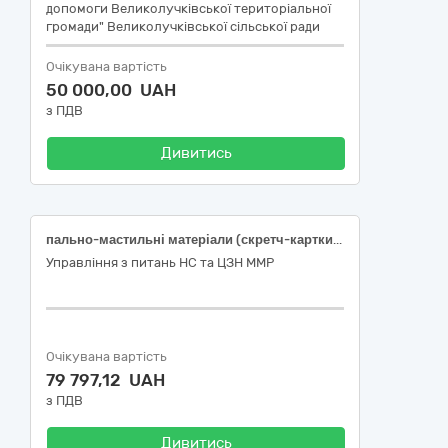
допомоги Великолучківської територіальної
громади" Великолучківської сільської ради
Очікувана вартість
50 000,00 UAH
з ПДВ
Дивитись
пально-мастильні матеріали (скретч-картки/ талони/ паливні картки), а саме бензин автомобільний А-95-Євро5-Е7 (Е5 або Е10) згідно з ДСТУ 7687:2015
Управління з питань НС та ЦЗН ММР
Очікувана вартість
79 797,12 UAH
з ПДВ
Дивитись