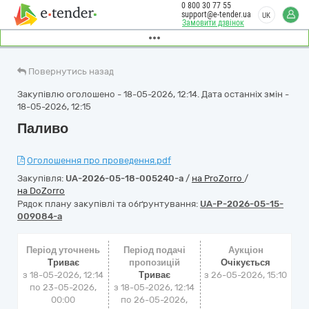
0 800 30 77 55
support@e-tender.ua
UK
Замовити дзвінок
Повернутись назад
Закупівлю оголошено - 18-05-2026, 12:14. Дата останніх змін -
18-05-2026, 12:15
Паливо
Оголошення про проведення.pdf
Закупівля:
UA-2026-05-18-005240-a
/
на ProZorro
/
на DoZorro
Рядок плану закупівлі та обґрунтування:
UA-P-2026-05-15-
009084-a
Період уточнень
Період подачі
Аукціон
Триває
пропозицій
Очікується
з 18-05-2026, 12:14
Триває
з
26-05-2026, 15:10
по 23-05-2026,
з 18-05-2026, 12:14
00:00
по 26-05-2026,