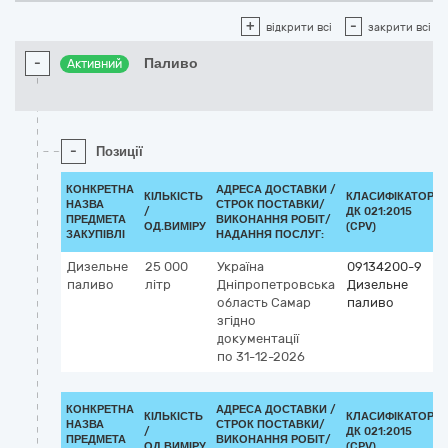
+
-
відкрити всі
закрити всі
-
Паливо
Активний
-
Позиції
КОНКРЕТНА
АДРЕСА ДОСТАВКИ /
КІЛЬКІСТЬ
КЛАСИФІКАТОР
НАЗВА
СТРОК ПОСТАВКИ/
/
ДК 021:2015
ПРЕДМЕТА
ВИКОНАННЯ РОБІТ/
ОД.ВИМІРУ
(CPV)
ЗАКУПІВЛІ
НАДАННЯ ПОСЛУГ:
Дизельне
25 000
Україна
09134200-9
паливо
літр
Дніпропетровська
Дизельне
область
Самар
паливо
згідно
документації
по 31-12-2026
КОНКРЕТНА
АДРЕСА ДОСТАВКИ /
КІЛЬКІСТЬ
КЛАСИФІКАТОР
НАЗВА
СТРОК ПОСТАВКИ/
/
ДК 021:2015
ПРЕДМЕТА
ВИКОНАННЯ РОБІТ/
ОД.ВИМІРУ
(CPV)