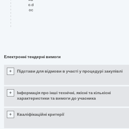
о.d
oc
Електронні тендерні вимоги
+
Підстави для відмови в участі у процедурі закупівлі
+
Інформація про інші технічні, якісні та кількісні
характеристики та вимоги до учасника
+
Кваліфікаційні критерії