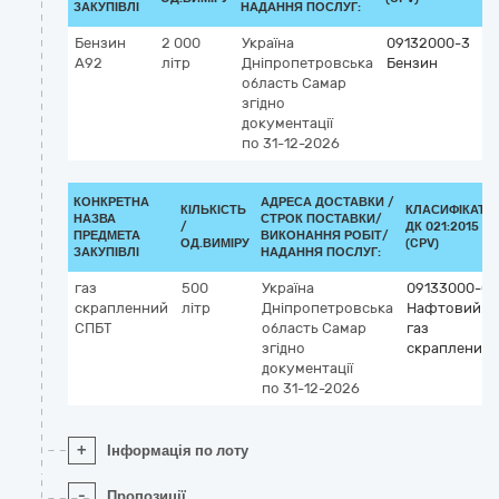
ЗАКУПІВЛІ
НАДАННЯ ПОСЛУГ:
Бензин
2 000
Україна
09132000-3
А92
літр
Дніпропетровська
Бензин
область
Самар
згідно
документації
по 31-12-2026
КОНКРЕТНА
АДРЕСА ДОСТАВКИ /
КІЛЬКІСТЬ
КЛАСИФІКАТО
НАЗВА
СТРОК ПОСТАВКИ/
/
ДК 021:2015
ПРЕДМЕТА
ВИКОНАННЯ РОБІТ/
ОД.ВИМІРУ
(CPV)
ЗАКУПІВЛІ
НАДАННЯ ПОСЛУГ:
газ
500
Україна
09133000-0
скрапленний
літр
Дніпропетровська
Нафтовий
СПБТ
область
Самар
газ
згідно
скраплений
документації
по 31-12-2026
+
Інформація по лоту
-
Пропозиції