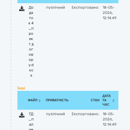
До
публічний
Експортовано:
18-05-
да
2026,
то
12:14:49
к 4
_п
ро
ек
т д
ог
ов
ор
у.d
oc
x
Інші
ДАТА
ФАЙЛ
ПРИВАТНІСТЬ
СТАН
ТА
ЧАС
ТД
публічний
Експортовано:
18-05-
_п
2026,
ал
12:14:49
ив