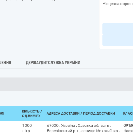
Місцезнаходжен
ШЕННЯ
ДЕРЖАУДИТСЛУЖБА УКРАЇНИ
КІЛЬКІСТЬ /
ВЛІ
АДРЕСА ДОСТАВКИ / ПЕРІОД ДОСТАВКИ
КЛАСИ
ОД.ВИМІРУ
1 000
67000
,
Україна
,
Одеська область
,
0913
літр
Березівський р-н, селище Миколаївка
,
Нафт