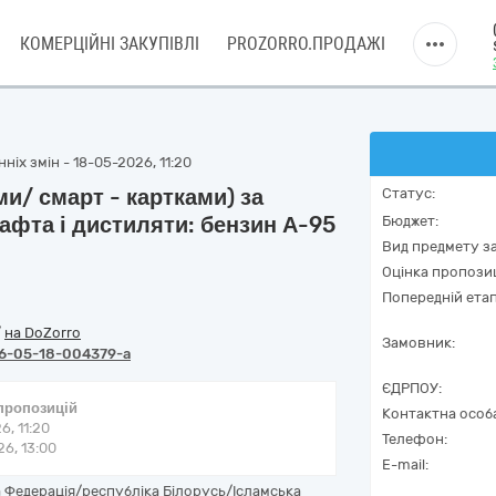
КОМЕРЦІЙНІ ЗАКУПІВЛІ
PROZORRO.ПРОДАЖІ
ніх змін - 18-05-2026, 11:20
и/ смарт - картками) за
Статус:
афта і дистиляти: бензин А-95
Бюджет:
Вид предмету за
Оцінка пропозиц
Попередній етап
/
на DoZorro
Замовник:
6-05-18-004379-a
ЄДРПОУ:
 пропозицій
Контактна особ
6, 11:20
Телефон:
6, 13:00
E-mail:
 Федерація/республіка Білорусь/Ісламська