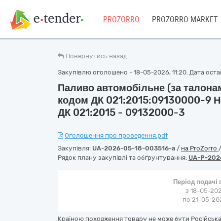
PROZORRO
PROZORRO MARKET
Повернутись назад
Закупівлю оголошено - 18-05-2026, 11:20. Дата остан
Паливо автомобільне (за талонам
кодом ДК 021:2015:09130000-9 Н
ДК 021:2015 - 09132000-3
Оголошення про проведення.pdf
Закупівля:
UA-2026-05-18-003516-a
/
на ProZorro
Рядок плану закупівлі та обґрунтування:
UA-P-202
Період подачі
з 18-05-202
по 21-05-202
Країною походження товару не може бути Російська