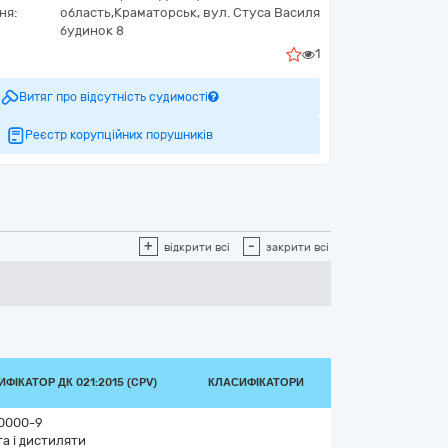
ня:
область,
Краматорськ,
вул. Стуса Василя
будинок 8
1
Витяг про відсутність судимості
Реєстр корупційних порушників
+
-
відкрити всі
закрити всі
ФІКАТОР ДК 021:2015 (CPV)
КЛАСИФІКАТОРИ
0000-9
а і дистиляти