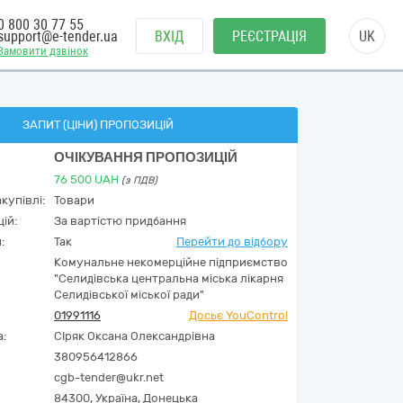
0 800 30 77 55
support@e-tender.ua
ВХІД
РЕЄСТРАЦІЯ
UK
Замовити дзвінок
ЗАПИТ (ЦІНИ) ПРОПОЗИЦІЙ
ОЧІКУВАННЯ ПРОПОЗИЦІЙ
76 500
UAH
(з ПДВ)
купівлі:
Товари
ій:
За вартістю придбання
:
Так
Перейти до відбору
Комунальне некомерційне підприємство
"Селидівська центральна міська лікарня
Селидівської міської ради"
01991116
Досьє YouControl
а:
СІряк Оксана Олександрівна
380956412866
cgb-tender@ukr.net
84300,
Україна
,
Донецька