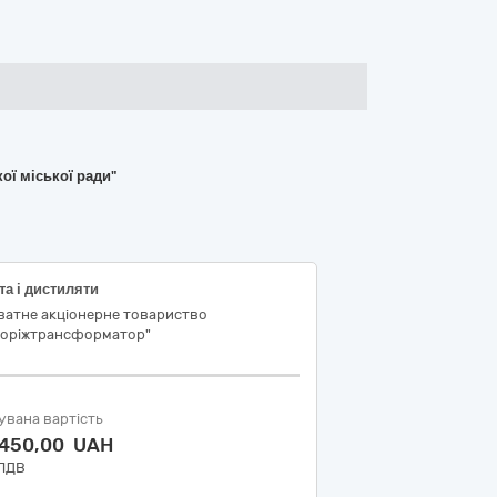
ої міської ради"
а і дистиляти
ватне акціонерне товариство
поріжтрансформатор"
увана вартість
 450,00 UAH
 ПДВ