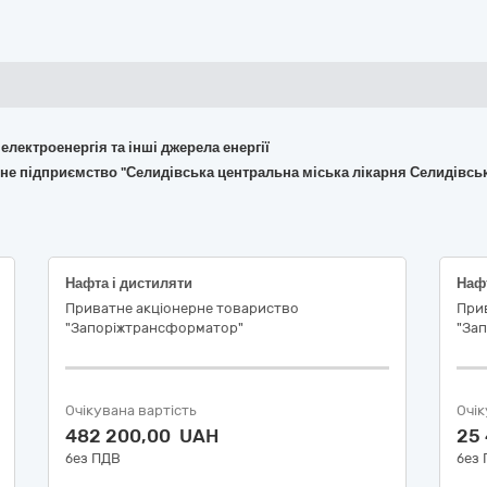
 електроенергія та інші джерела енергії
не підприємство "Селидівська центральна міська лікарня Селидівськ
Нафта і дистиляти
Нафт
Приватне акціонерне товариство
При
"Запоріжтрансформатор"
"За
Очікувана вартість
Очік
482 200,00 UAH
25
без ПДВ
без