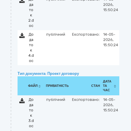
да
2026,
то
15:50:24
к
2.d
oc
До
публічний
Експортовано:
14-05-
да
2026,
то
15:50:24
к
4.d
oc
Тип документа: Проект договору
ДАТА
ФАЙЛ
ПРИВАТНІСТЬ
СТАН
ТА
ЧАС
До
публічний
Експортовано:
14-05-
да
2026,
то
15:50:24
к
3.d
oc