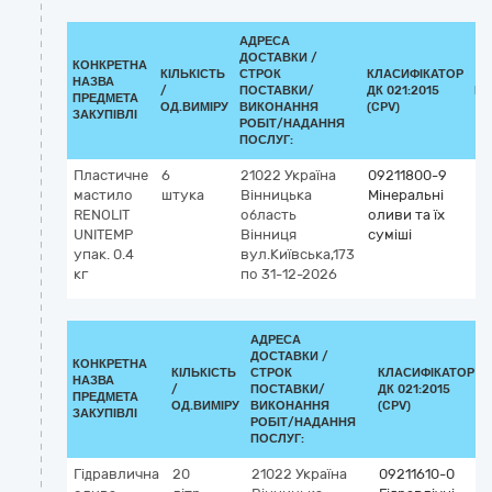
АДРЕСА
ДОСТАВКИ /
КОНКРЕТНА
КІЛЬКІСТЬ
СТРОК
КЛАСИФІКАТОР
НАЗВА
/
ПОСТАВКИ/
ДК 021:2015
КЛ
ПРЕДМЕТА
ОД.ВИМІРУ
ВИКОНАННЯ
(CPV)
ЗАКУПІВЛІ
РОБІТ/НАДАННЯ
ПОСЛУГ:
Пластичне
6
21022
Україна
09211800-9
мастило
штука
Вінницька
Мінеральні
RENOLIT
область
оливи та їх
UNITEMP
Вінниця
суміші
упак. 0.4
вул.Київська,173
кг
по 31-12-2026
АДРЕСА
ДОСТАВКИ /
КОНКРЕТНА
КІЛЬКІСТЬ
СТРОК
КЛАСИФІКАТОР
НАЗВА
/
ПОСТАВКИ/
ДК 021:2015
ПРЕДМЕТА
ОД.ВИМІРУ
ВИКОНАННЯ
(CPV)
ЗАКУПІВЛІ
РОБІТ/НАДАННЯ
ПОСЛУГ:
Гідравлична
20
21022
Україна
09211610-0