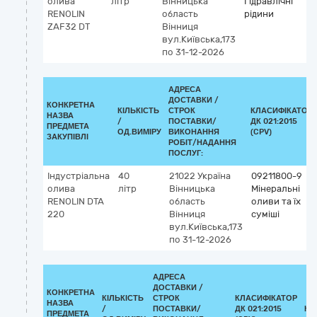
олива
літр
Вінницька
Гідравлічні
RENOLIN
область
рідини
ZAF32 DT
Вінниця
вул.Київська,173
по 31-12-2026
АДРЕСА
ДОСТАВКИ /
КОНКРЕТНА
КІЛЬКІСТЬ
СТРОК
КЛАСИФІКАТОР
НАЗВА
/
ПОСТАВКИ/
ДК 021:2015
ПРЕДМЕТА
ОД.ВИМІРУ
ВИКОНАННЯ
(CPV)
ЗАКУПІВЛІ
РОБІТ/НАДАННЯ
ПОСЛУГ:
Індустріальна
40
21022
Україна
09211800-9
олива
літр
Вінницька
Мінеральні
RENOLIN DTA
область
оливи та їх
220
Вінниця
суміші
вул.Київська,173
по 31-12-2026
АДРЕСА
ДОСТАВКИ /
КОНКРЕТНА
КІЛЬКІСТЬ
СТРОК
КЛАСИФІКАТОР
НАЗВА
/
ПОСТАВКИ/
ДК 021:2015
КЛ
ПРЕДМЕТА