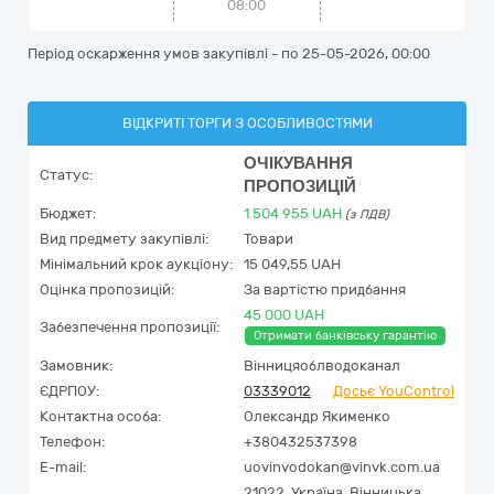
08:00
Період оскарження умов закупівлі - по
25-05-2026, 00:00
ВІДКРИТІ ТОРГИ З ОСОБЛИВОСТЯМИ
ОЧІКУВАННЯ
Статус:
ПРОПОЗИЦІЙ
Бюджет:
1 504 955
UAH
(з ПДВ)
Вид предмету закупівлі:
Товари
Мінімальний крок аукціону:
15 049,55 UAH
Оцінка пропозицій:
За вартістю придбання
45 000 UAH
Забезпечення пропозиції:
Отримати банківську гарантію
Замовник:
Вінницяоблводоканал
ЄДРПОУ:
03339012
Досьє YouControl
Контактна особа:
Олександр Якименко
Телефон:
+380432537398
E-mail:
uovinvodokan@vinvk.com.ua
21022,
Україна
,
Вінницька