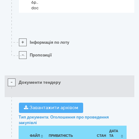
6р..
doc
+
Інформація по лоту
-
Пропозиції
-
Документи тендеру
Завантажити архівом
Тип документа: Оголошення про проведення
закупівлі
ДАТА
ФАЙЛ
ПРИВАТНІСТЬ
СТАН
ТА