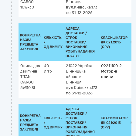
CARGO
Вінниця
10W-30
вул.Київська,173
по 31-12-2026
АДРЕСА
ДОСТАВКИ /
КОНКРЕТНА
КІЛЬКІСТЬ
СТРОК
КЛАСИФІКАТОР
НАЗВА
/
ПОСТАВКИ/
ДК 021:2015
КЛ
ПРЕДМЕТА
ОД.ВИМІРУ
ВИКОНАННЯ
(CPV)
ЗАКУПІВЛІ
РОБІТ/НАДАННЯ
ПОСЛУГ:
Олива для
40
21022
Україна
09211100-2
двигунів
літр
Вінницька
Моторні
TITAN
область
оливи
CARGO
Вінниця
5W30 SL
вул.Київська,173
по 31-12-2026
АДРЕСА
ДОСТАВКИ /
КОНКРЕТНА
КІЛЬКІСТЬ
СТРОК
КЛАСИФІКАТОР
НАЗВА
/
ПОСТАВКИ/
ДК 021:2015
КЛ
ПРЕДМЕТА
ОД.ВИМІРУ
ВИКОНАННЯ
(CPV)
ЗАКУПІВЛІ
РОБІТ/НАДАННЯ