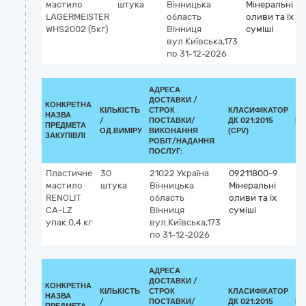
мастило
штука
Вінницька
Мінеральні
LAGERMEISTER
область
оливи та їх
WHS2002 (5кг)
Вінниця
суміші
вул.Київська,173
по 31-12-2026
АДРЕСА
ДОСТАВКИ /
КОНКРЕТНА
КІЛЬКІСТЬ
СТРОК
КЛАСИФІКАТОР
НАЗВА
/
ПОСТАВКИ/
ДК 021:2015
КЛ
ПРЕДМЕТА
ОД.ВИМІРУ
ВИКОНАННЯ
(CPV)
ЗАКУПІВЛІ
РОБІТ/НАДАННЯ
ПОСЛУГ:
Пластичне
30
21022
Україна
09211800-9
мастило
штука
Вінницька
Мінеральні
RENOLIT
область
оливи та їх
CA-LZ
Вінниця
суміші
упак.0,4 кг
вул.Київська,173
по 31-12-2026
АДРЕСА
ДОСТАВКИ /
КОНКРЕТНА
КІЛЬКІСТЬ
СТРОК
КЛАСИФІКАТОР
НАЗВА
/
ПОСТАВКИ/
ДК 021:2015
КЛ