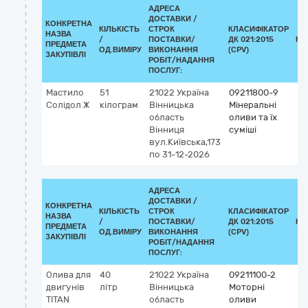
АДРЕСА
ДОСТАВКИ /
КОНКРЕТНА
КІЛЬКІСТЬ
СТРОК
КЛАСИФІКАТОР
НАЗВА
/
ПОСТАВКИ/
ДК 021:2015
КЛ
ПРЕДМЕТА
ОД.ВИМІРУ
ВИКОНАННЯ
(CPV)
ЗАКУПІВЛІ
РОБІТ/НАДАННЯ
ПОСЛУГ:
Мастило
51
21022
Україна
09211800-9
Солідол Ж
кілограм
Вінницька
Мінеральні
область
оливи та їх
Вінниця
суміші
вул.Київська,173
по 31-12-2026
АДРЕСА
ДОСТАВКИ /
КОНКРЕТНА
КІЛЬКІСТЬ
СТРОК
КЛАСИФІКАТОР
НАЗВА
/
ПОСТАВКИ/
ДК 021:2015
КЛ
ПРЕДМЕТА
ОД.ВИМІРУ
ВИКОНАННЯ
(CPV)
ЗАКУПІВЛІ
РОБІТ/НАДАННЯ
ПОСЛУГ:
Олива для
40
21022
Україна
09211100-2
двигунів
літр
Вінницька
Моторні
TITAN
область
оливи