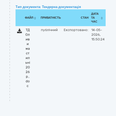
Тип документа: Тендерна документація
ДАТА
ФАЙЛ
ПРИВАТНІСТЬ
СТАН
ТА
ЧАС
ТД
публічний
Експортовано:
14-05-
Ол
2026,
ив
15:50:24
и
ма
ст
ил
ьні
20
26
р..
do
c