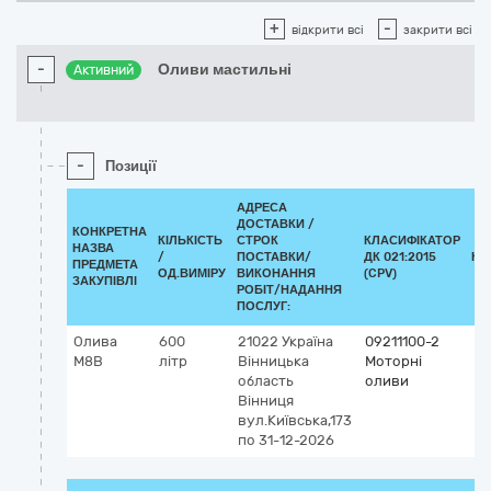
+
-
відкрити всі
закрити всі
-
Оливи мастильні
Активний
-
Позиції
АДРЕСА
ДОСТАВКИ /
КОНКРЕТНА
КІЛЬКІСТЬ
СТРОК
КЛАСИФІКАТОР
НАЗВА
/
ПОСТАВКИ/
ДК 021:2015
КЛ
ПРЕДМЕТА
ОД.ВИМІРУ
ВИКОНАННЯ
(CPV)
ЗАКУПІВЛІ
РОБІТ/НАДАННЯ
ПОСЛУГ:
Олива
600
21022
Україна
09211100-2
М8В
літр
Вінницька
Моторні
область
оливи
Вінниця
вул.Київська,173
по 31-12-2026