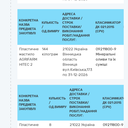
АДРЕСА
ДОСТАВКИ /
КОНКРЕТНА
КІЛЬКІСТЬ
СТРОК
КЛАСИФІКАТОР
НАЗВА
/
ПОСТАВКИ/
ДК 021:2015
КЛ
ПРЕДМЕТА
ОД.ВИМІРУ
ВИКОНАННЯ
(CPV)
ЗАКУПІВЛІ
РОБІТ/НАДАННЯ
ПОСЛУГ:
Пластичне
144
21022
Україна
09211800-9
мастило
кілограм
Вінницька
Мінеральні
AGRIFARM
область
оливи та їх
HІTEC 2
Вінниця
суміші
вул.Київська,173
по 31-12-2026
АДРЕСА
ДОСТАВКИ /
КОНКРЕТНА
КІЛЬКІСТЬ
СТРОК
КЛАСИФІКАТОР
НАЗВА
/
ПОСТАВКИ/
ДК 021:2015
ПРЕДМЕТА
ОД.ВИМІРУ
ВИКОНАННЯ
(CPV)
ЗАКУПІВЛІ
РОБІТ/НАДАННЯ
ПОСЛУГ:
Пластичне
8
21022
Україна
09211800-9