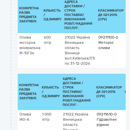
АДРЕСА
ДОСТАВКИ /
КОНКРЕТНА
КІЛЬКІСТЬ
СТРОК
КЛАСИФІКАТОР
НАЗВА
/
ПОСТАВКИ/
ДК 021:2015
К
ПРЕДМЕТА
ОД.ВИМІРУ
ВИКОНАННЯ
(CPV)
ЗАКУПІВЛІ
РОБІТ/НАДАННЯ
ПОСЛУГ:
Олива
600
21022
Україна
09211100-2
моторна
літр
Вінницька
Моторні
мінеральна
область
оливи
М-10Г2к
Вінниця
вул.Київська,173
по 31-12-2026
АДРЕСА
ДОСТАВКИ /
КОНКРЕТНА
КІЛЬКІСТЬ
СТРОК
КЛАСИФІКАТОР
НАЗВА
/
ПОСТАВКИ/
ДК 021:2015
КЛ
ПРЕДМЕТА
ОД.ВИМІРУ
ВИКОНАННЯ
(CPV)
ЗАКУПІВЛІ
РОБІТ/НАДАННЯ
ПОСЛУГ:
Олива
1 000
21022
Україна
09211610-0
І40-А
літр
Вінницька
Гідравлічні
область
рідини
Вінниця