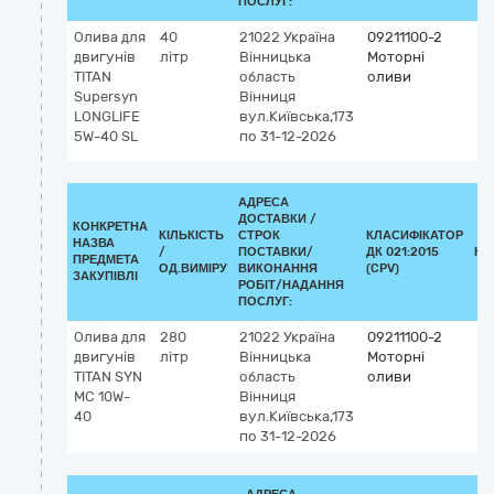
ПОСЛУГ:
Олива для
40
21022
Україна
09211100-2
двигунів
літр
Вінницька
Моторні
TITAN
область
оливи
Supersyn
Вінниця
LONGLIFE
вул.Київська,173
5W-40 SL
по 31-12-2026
АДРЕСА
ДОСТАВКИ /
КОНКРЕТНА
КІЛЬКІСТЬ
СТРОК
КЛАСИФІКАТОР
НАЗВА
/
ПОСТАВКИ/
ДК 021:2015
КЛ
ПРЕДМЕТА
ОД.ВИМІРУ
ВИКОНАННЯ
(CPV)
ЗАКУПІВЛІ
РОБІТ/НАДАННЯ
ПОСЛУГ:
Олива для
280
21022
Україна
09211100-2
двигунів
літр
Вінницька
Моторні
TITAN SYN
область
оливи
MC 10W-
Вінниця
40
вул.Київська,173
по 31-12-2026