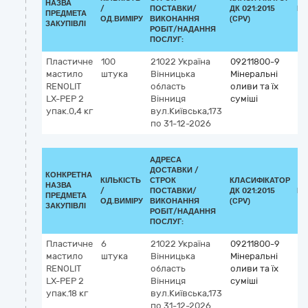
НАЗВА
/
ПОСТАВКИ/
ДК 021:2015
КЛ
ПРЕДМЕТА
ОД.ВИМІРУ
ВИКОНАННЯ
(CPV)
ЗАКУПІВЛІ
РОБІТ/НАДАННЯ
ПОСЛУГ:
Пластичне
100
21022
Україна
09211800-9
мастило
штука
Вінницька
Мінеральні
RENOLIT
область
оливи та їх
LX-PEP 2
Вінниця
суміші
упак.0,4 кг
вул.Київська,173
по 31-12-2026
АДРЕСА
ДОСТАВКИ /
КОНКРЕТНА
КІЛЬКІСТЬ
СТРОК
КЛАСИФІКАТОР
НАЗВА
/
ПОСТАВКИ/
ДК 021:2015
КЛ
ПРЕДМЕТА
ОД.ВИМІРУ
ВИКОНАННЯ
(CPV)
ЗАКУПІВЛІ
РОБІТ/НАДАННЯ
ПОСЛУГ:
Пластичне
6
21022
Україна
09211800-9
мастило
штука
Вінницька
Мінеральні
RENOLIT
область
оливи та їх
LX-PEP 2
Вінниця
суміші
упак.18 кг
вул.Київська,173
по 31-12-2026