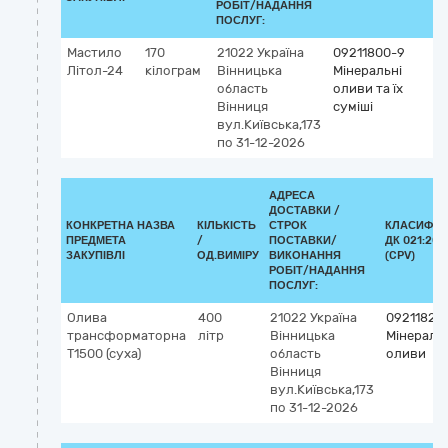
РОБІТ/НАДАННЯ
ПОСЛУГ:
Мастило
170
21022
Україна
09211800-9
Літол-24
кілограм
Вінницька
Мінеральні
область
оливи та їх
Вінниця
суміші
вул.Київська,173
по 31-12-2026
АДРЕСА
ДОСТАВКИ /
КОНКРЕТНА НАЗВА
КІЛЬКІСТЬ
СТРОК
КЛАСИФІК
ПРЕДМЕТА
/
ПОСТАВКИ/
ДК 021:201
ЗАКУПІВЛІ
ОД.ВИМІРУ
ВИКОНАННЯ
(CPV)
РОБІТ/НАДАННЯ
ПОСЛУГ:
Олива
400
21022
Україна
09211820
трансформаторна
літр
Вінницька
Мінераль
Т1500 (суха)
область
оливи
Вінниця
вул.Київська,173
по 31-12-2026