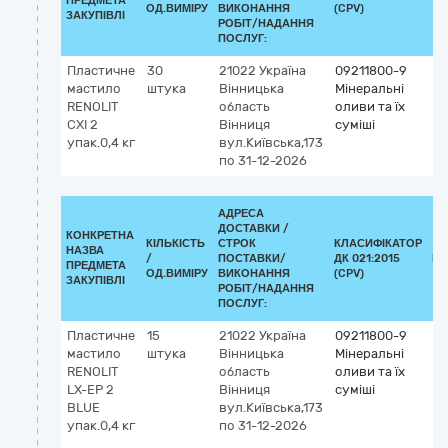
ПРЕДМЕТА
ОД.ВИМІРУ
ВИКОНАННЯ
(CPV)
ЗАКУПІВЛІ
РОБІТ/НАДАННЯ
ПОСЛУГ:
Пластичне
30
21022
Україна
09211800-9
мастило
штука
Вінницька
Мінеральні
RENOLIT
область
оливи та їх
СХI 2
Вінниця
суміші
упак.0,4 кг
вул.Київська,173
по 31-12-2026
АДРЕСА
ДОСТАВКИ /
КОНКРЕТНА
КІЛЬКІСТЬ
СТРОК
КЛАСИФІКАТОР
НАЗВА
/
ПОСТАВКИ/
ДК 021:2015
КЛ
ПРЕДМЕТА
ОД.ВИМІРУ
ВИКОНАННЯ
(CPV)
ЗАКУПІВЛІ
РОБІТ/НАДАННЯ
ПОСЛУГ:
Пластичне
15
21022
Україна
09211800-9
мастило
штука
Вінницька
Мінеральні
RENOLIT
область
оливи та їх
LX-EP 2
Вінниця
суміші
BLUE
вул.Київська,173
упак.0,4 кг
по 31-12-2026