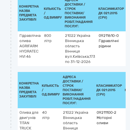
АДРЕСА
ДОСТАВКИ /
КОНКРЕТНА
КІЛЬКІСТЬ
СТРОК
КЛАСИФІКАТОР
НАЗВА
/
ПОСТАВКИ/
ДК 021:2015
К
ПРЕДМЕТА
ОД.ВИМІРУ
ВИКОНАННЯ
(CPV)
ЗАКУПІВЛІ
РОБІТ/НАДАННЯ
ПОСЛУГ:
Гідравлічна
800
21022
Україна
09211610-0
олива
літр
Вінницька
Гідравлічні
AGRIFARM
область
рідини
HYDRATEC
Вінниця
HVI 46
вул.Київська,173
по 31-12-2026
АДРЕСА
ДОСТАВКИ /
КОНКРЕТНА
КІЛЬКІСТЬ
СТРОК
КЛАСИФІКАТОР
НАЗВА
/
ПОСТАВКИ/
ДК 021:2015
КЛ
ПРЕДМЕТА
ОД.ВИМІРУ
ВИКОНАННЯ
(CPV)
ЗАКУПІВЛІ
РОБІТ/НАДАННЯ
ПОСЛУГ:
Олива для
40
21022
Україна
09211100-2
двигунів
літр
Вінницька
Моторні
TITAN
область
оливи
TRUCK
Вінниця