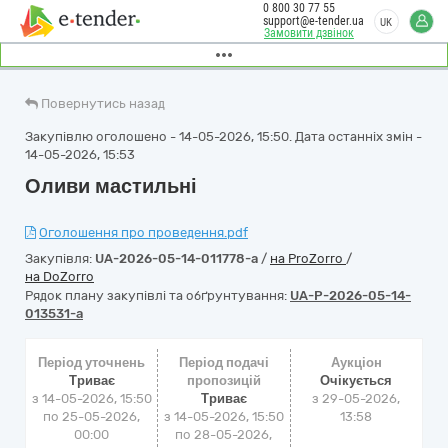
0 800 30 77 55
support@e-tender.ua
UK
Замовити дзвінок
Повернутись назад
Закупівлю оголошено - 14-05-2026, 15:50. Дата останніх змін -
14-05-2026, 15:53
Оливи мастильні
Оголошення про проведення.pdf
Закупівля:
UA-2026-05-14-011778-a
/
на ProZorro
/
на DoZorro
Рядок плану закупівлі та обґрунтування:
UA-P-2026-05-14-
013531-a
Період уточнень
Період подачі
Аукціон
Триває
пропозицій
Очікується
з 14-05-2026, 15:50
Триває
з
29-05-2026,
по 25-05-2026,
з 14-05-2026, 15:50
13:58
00:00
по 28-05-2026,