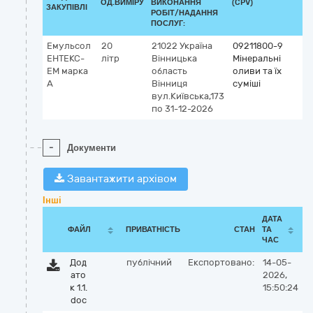
ОД.ВИМІРУ
ВИКОНАННЯ
(CPV)
ЗАКУПІВЛІ
РОБІТ/НАДАННЯ
ПОСЛУГ:
Емульсол
20
21022
Україна
09211800-9
ЕНТЕКС-
літр
Вінницька
Мінеральні
ЕМ марка
область
оливи та їх
А
Вінниця
суміші
вул.Київська,173
по 31-12-2026
-
Документи
Завантажити архівом
Інші
ДАТА
ФАЙЛ
ПРИВАТНІСТЬ
СТАН
ТА
ЧАС
Дод
публічний
Експортовано:
14-05-
ато
2026,
к 1.1.
15:50:24
doc