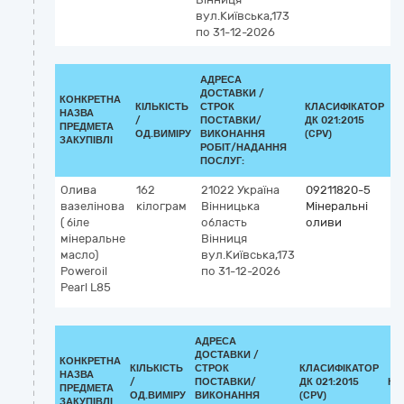
вул.Київська,173
по 31-12-2026
АДРЕСА
ДОСТАВКИ /
КОНКРЕТНА
КІЛЬКІСТЬ
СТРОК
КЛАСИФІКАТОР
НАЗВА
/
ПОСТАВКИ/
ДК 021:2015
К
ПРЕДМЕТА
ОД.ВИМІРУ
ВИКОНАННЯ
(CPV)
ЗАКУПІВЛІ
РОБІТ/НАДАННЯ
ПОСЛУГ:
Олива
162
21022
Україна
09211820-5
вазелінова
кілограм
Вінницька
Мінеральні
( біле
область
оливи
мінеральне
Вінниця
масло)
вул.Київська,173
Poweroil
по 31-12-2026
Pearl L85
АДРЕСА
ДОСТАВКИ /
КОНКРЕТНА
КІЛЬКІСТЬ
СТРОК
КЛАСИФІКАТОР
НАЗВА
/
ПОСТАВКИ/
ДК 021:2015
КЛ
ПРЕДМЕТА
ОД.ВИМІРУ
ВИКОНАННЯ
(CPV)
ЗАКУПІВЛІ